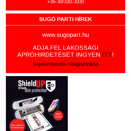
+36-30/330-3030
SUGÓ PARTI HÍREK
www.sugopart.hu
ADJA FEL LAKOSSÁGI
APRÓHIRDETÉSÉT INGYEN
ITT
!
Bejelentkezés
/
Regisztráció