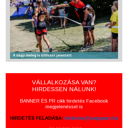
A nagy meleg is kihívást jelentett
VÁLLALKOZÁSA VAN?
HIRDESSEN NÁLUNK!
BANNER ÉS PR cikk hirdetés Facebook
megjelenéssel is
HIRDETÉS FELADÁSA:
hirdetes@sugopart.hu