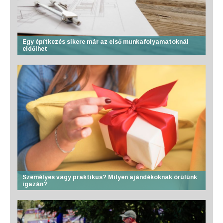
Egy építkezés sikere már az első munkafolyamatoknál
eldőlhet
Személyes vagy praktikus? Milyen ajándékoknak örülünk
igazán?