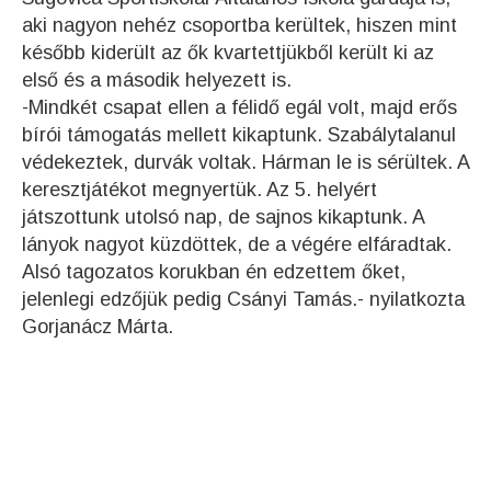
aki nagyon nehéz csoportba kerültek, hiszen mint
később kiderült az ők kvartettjükből került ki az
első és a második helyezett is.
-Mindkét csapat ellen a félidő egál volt, majd erős
bírói támogatás mellett kikaptunk. Szabálytalanul
védekeztek, durvák voltak. Hárman le is sérültek. A
keresztjátékot megnyertük. Az 5. helyért
játszottunk utolsó nap, de sajnos kikaptunk. A
lányok nagyot küzdöttek, de a végére elfáradtak.
Alsó tagozatos korukban én edzettem őket,
jelenlegi edzőjük pedig Csányi Tamás.- nyilatkozta
Gorjanácz Márta.