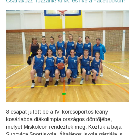
Csatlakozz hozzánk! Klikk, és like a Facebookon!
8 csapat jutott be a IV. korcsoportos leány
kosárlabda diákolimpia országos döntőjébe,
melyet Miskolcon rendeztek meg. Köztük a bajai
Sugovica Sportiskolai Általános Iskola gárdája is,