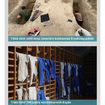
Több mint 1000 éves temetőre bukkantak Érsekcsanádnál
Több mint 700 judós edzőtáborozik Baján