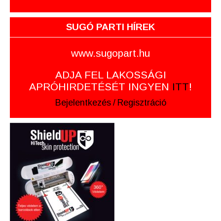
SUGÓ PARTI HÍREK
www.sugopart.hu
ADJA FEL LAKOSSÁGI
APRÓHIRDETÉSÉT INGYEN
ITT
!
Bejelentkezés
/
Regisztráció