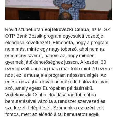
Rövid szünet után
Vojtekovszki Csaba
, az MLSZ
OTP Bank Bozsik-program egyesületi vezetője
előadása következett. Elmondta, hogy a program
nem más, minte egy nagy toborzó, ahol nem az
eredmény számít, hanem az, hogy minden
gyermek játéklehetőséghez jusson. A kezdeti 30
ezer igazolt apróság mára már több mint 70 ezerre
nőtt, ez is mutatja a program népszerűségét. Az
egész országban kiválóan működő hálózatról van
szó, amely egész Európában példaértékű.
Vojtekovszki Csaba előadásában több ábra
bemutatásával vázolta a rendszer szervezeti és
szerkezeti felépítését. Számunkra ez azért volt
fontos, mert az előadó által bemutatott egyik