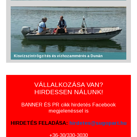
Kisvízszintrögzítés és vízhozammérés a Dunán
VÁLLALKOZÁSA VAN?
HIRDESSEN NÁLUNK!
BANNER ÉS PR cikk hirdetés Facebook
megjelenéssel is
HIRDETÉS FELADÁSA:
hirdetes@sugopart.hu
+36-30/330-3030