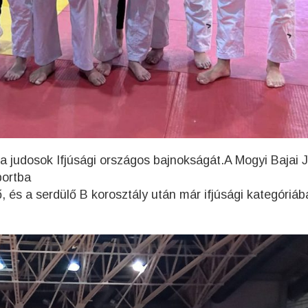
 judosok Ifjúsági országos bajnokságát.A Mogyi Bajai 
portba
, és a serdülő B korosztály után már ifjúsági kategóriáb