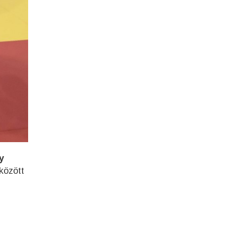
y
 között