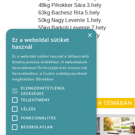
48kg Pihokker Sára 3.hely
63kg Bachesz Rita 5.hely
50kg Nagy Levente 1.hely
55kg Barkúti Levente 7.hely
×
60kg Takács Péter 5.hely
Ez a weboldal sütiket
használ
Ez a weboldal sütiket használ a felhasználói
élmény javítása érdekében. A weboldalunk
használatával Ön hozzájárul az összes süti
használatához, a Cookie szabályzatunknak
megfelelően.
Bővebben
ELENGEDHETETLENÜL
SZÜKSÉGES
TELJESÍTMÉNY
KORÁBBI CIKKEINK A TÉMÁBAN
CÉLZÁS
FUNKCIONALITÁS
BESOROLATLAN