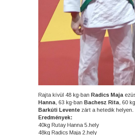
Rajta kívül 48 kg-ban
Radics Maja
ezü
Hanna
, 63 kg-ban
Bachesz Rita
, 60 k
Barkúti Levente
zárt a hetedik helyen.
Eredmények:
40kg Rutay Hanna 5.hely
48kg Radics Maja 2.hely