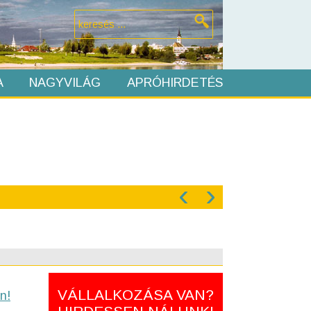
A
NAGYVILÁG
APRÓHIRDETÉS
‹
›
VÁLLALKOZÁSA VAN?
n!