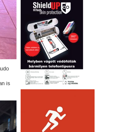
Judo
an is