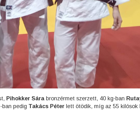
st,
Pihokker Sára
bronzérmet szerzett, 40 kg-ban
Ruta
g-ban pedig
Takács Péter
lett ötödik, míg az 55 kilósok