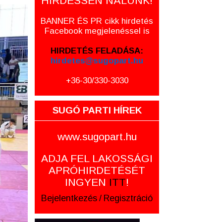
HIRDESSEN NÁLUNK!
BANNER ÉS PR cikk hirdetés
Facebook megjelenéssel is
HIRDETÉS FELADÁSA:
hirdetes@sugopart.hu
+36-30/330-3030
SUGÓ PARTI HÍREK
www.sugopart.hu
ADJA FEL LAKOSSÁGI
APRÓHIRDETÉSÉT
INGYEN
ITT
!
Bejelentkezés
/
Regisztráció