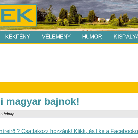
KÉKFÉNY
VÉLEMÉNY
HUMOR
KISPÁLY
gi magyar bajnok!
: 6 hónap
híreiről? Csatlakozz hozzánk! Klikk, és like a Facebooko