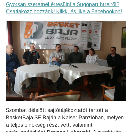
Gyorsan szeretnél értesülni a Sugópart híreiről?
Csatlakozz hozzánk! Klikk, és like a Facebookon!
Szombat délelőtt sajtótájékoztatót tartott a
BasketBaja SE Baján a Kaiser Panzióban, melyen
a teljes elnökség részt vett, valamint