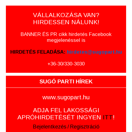
VÁLLALKOZÁSA VAN?
HIRDESSEN NÁLUNK!
BANNER ÉS PR cikk hirdetés Facebook
megjelenéssel is
HIRDETÉS FELADÁSA:
hirdetes@sugopart.hu
+36-30/330-3030
SUGÓ PARTI HÍREK
www.sugopart.hu
ADJA FEL LAKOSSÁGI
APRÓHIRDETÉSÉT INGYEN
ITT
!
Bejelentkezés
/
Regisztráció