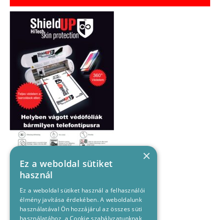
×
Ez a weboldal sütiket
használ
Ez a weboldal sütiket használ a felhasználói
élmény javítása érdekében. A weboldalunk
használatával Ön hozzájárul az összes süti
használatához, a Cookie szabályzatunknak