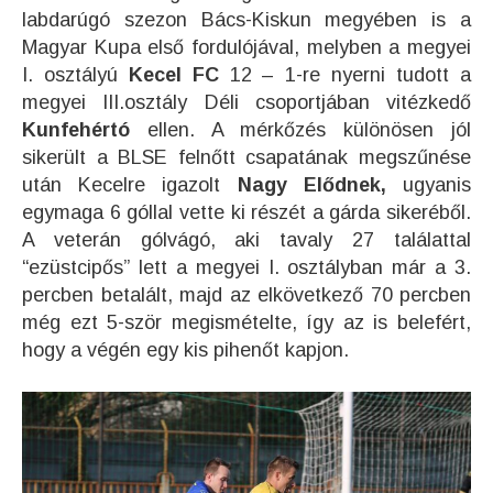
labdarúgó szezon Bács-Kiskun megyében is a
Magyar Kupa első fordulójával, melyben a megyei
I. osztályú
Kecel FC
12 – 1-re nyerni tudott a
megyei III.osztály Déli csoportjában vitézkedő
Kunfehértó
ellen. A mérkőzés különösen jól
sikerült a BLSE felnőtt csapatának megszűnése
után Kecelre igazolt
Nagy Elődnek,
ugyanis
egymaga 6 góllal vette ki részét a gárda sikeréből.
A veterán gólvágó, aki tavaly 27 találattal
“ezüstcipős” lett a megyei I. osztályban már a 3.
percben betalált, majd az elkövetkező 70 percben
még ezt 5-ször megismételte, így az is belefért,
hogy a végén egy kis pihenőt kapjon.