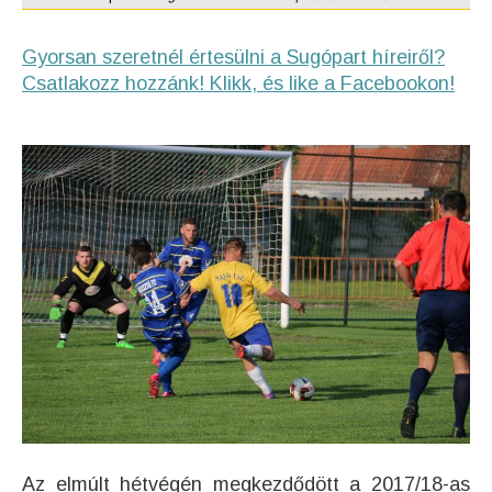
Gyorsan szeretnél értesülni a Sugópart híreiről?
Csatlakozz hozzánk! Klikk, és like a Facebookon!
Az elmúlt hétvégén megkezdődött a 2017/18-as