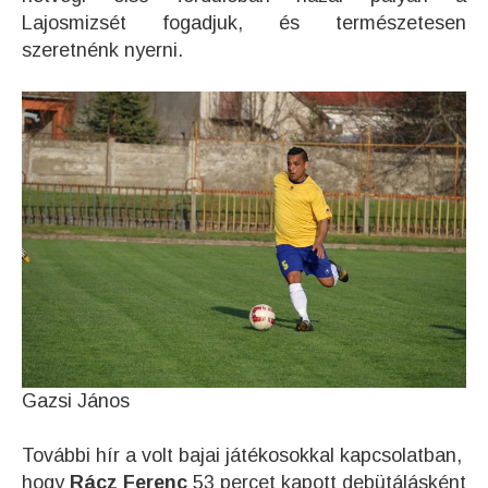
Lajosmizsét fogadjuk, és természetesen
szeretnénk nyerni.
Gazsi János
További hír a volt bajai játékosokkal kapcsolatban,
hogy
Rácz Ferenc
53 percet kapott debütálásként