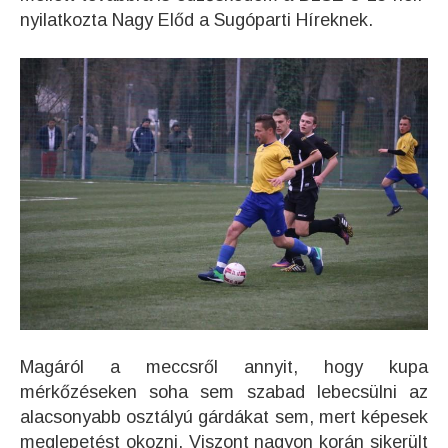
nyilatkozta Nagy Előd a Sugóparti Híreknek.
Magáról a meccsről annyit, hogy kupa
mérkőzéseken soha sem szabad lebecsülni az
alacsonyabb osztályú gárdákat sem, mert képesek
meglepetést okozni. Viszont nagyon korán sikerült