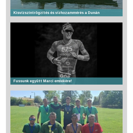
Kisvízszintrögzítés és vízhozammérés a Dunán
Fussunk együtt Marci emlékére!