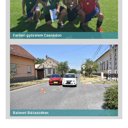
Feröeri győzelem Csanádon
Baleset Bátaszéken