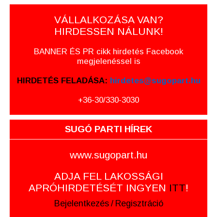
VÁLLALKOZÁSA VAN?
HIRDESSEN NÁLUNK!
BANNER ÉS PR cikk hirdetés Facebook
megjelenéssel is
HIRDETÉS FELADÁSA:
hirdetes@sugopart.hu
+36-30/330-3030
SUGÓ PARTI HÍREK
www.sugopart.hu
ADJA FEL LAKOSSÁGI
APRÓHIRDETÉSÉT INGYEN
ITT
!
Bejelentkezés
/
Regisztráció