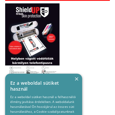
×
Ez a weboldal sütiket
használ
Ez a weboldal sütiket használ a felhasználói
élmény javítása érdekében. A weboldalunk
használatával Ön hozzájárul az összes süti
használatához, a Cookie szabályzatunknak