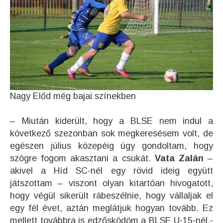
Nagy Előd még bajai színekben
– Miután kiderült, hogy a BLSE nem indul a
következő szezonban sok megkeresésem volt, de
egészen július közepéig úgy gondoltam, hogy
szögre fogom akasztani a csukát.
Vata Zalán
–
akivel a Híd SC-nél egy rövid ideig együtt
játszottam – viszont olyan kitartóan hivogatott,
hogy végül sikerült rábeszélnie, hogy vállaljak el
egy fél évet, aztán meglátjuk hogyan tovább. Ez
mellett továbbra is edzősködöm a BLSE U-15-nél.-