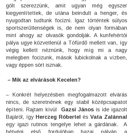
gólt szerezzünk, amit ugyan még egyszer
kiegyenlítettek, de utána beindult a henger, és
nyugodtan tudtunk focizni. Igaz történtek súlyos
sportszerűtlenségek is, de nem olyan formában
mint ahogy az olvasók gondolják. A kunfehértói
pálya ugye közvetlenül a Tófürdő mellett van, így
végig kellett néznünk, hogy míg mi a nagy
melegben focizunk, mások lubickolnak a vízben,
vagy éppen sört isznak.
– Mik az elvárások Kecelen?
– Konkrét helyezésben megfogalmazott elvárás
nincs, de szeretnének egy stabil középcsapatot
építeni. Rajtam kívül
Gazsi János
is ide igazolt
Bajáról, így
Herczeg Róbertel
és
Vata Zalánnal
egy igazi rutinos tengelye lehet a gárdának. A
hétvégi első fordulóban hazai pályán a