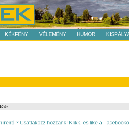
KÉKFÉNY
VÉLEMÉNY
HUMOR
KISPÁLY
 10 év
híreiről? Csatlakozz hozzánk! Klikk, és like a Facebooko