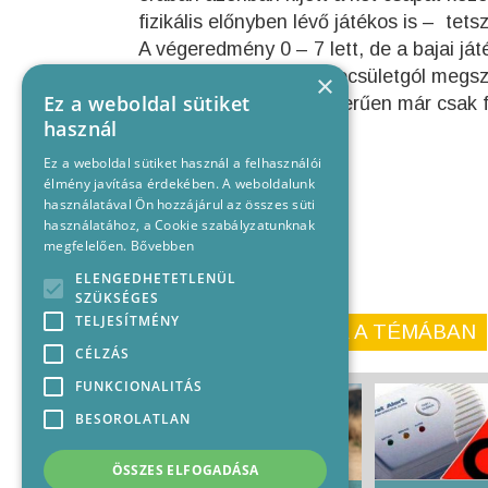
fizikális előnyben lévő játékos is – tets
A végeredmény 0 – 7 lett, de a bajai já
küzdöttek legalább a becsületgól megs
×
Ez a weboldal sütiket
megrendezik értelemszerűen már csak fo
használ
Ez a weboldal sütiket használ a felhasználói
élmény javítása érdekében. A weboldalunk
használatával Ön hozzájárul az összes süti
használatához, a Cookie szabályzatunknak
megfelelően.
Bővebben
ELENGEDHETETLENÜL
SZÜKSÉGES
TELJESÍTMÉNY
KORÁBBI CIKKEINK A TÉMÁBAN
CÉLZÁS
FUNKCIONALITÁS
BESOROLATLAN
ÖSSZES ELFOGADÁSA