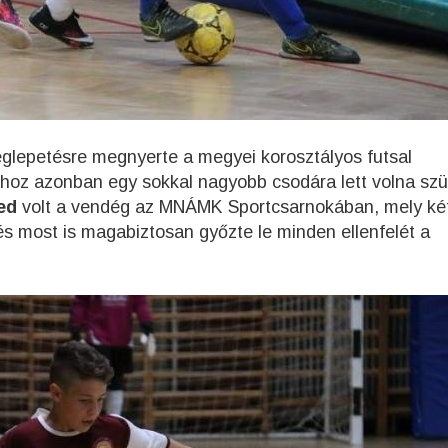
glepetésre megnyerte a megyei korosztályos futsal
shoz azonban egy sokkal nagyobb csodára lett volna sz
ed
volt a vendég az MNÁMK Sportcsarnokában, mely két
és most is magabiztosan győzte le minden ellenfelét a