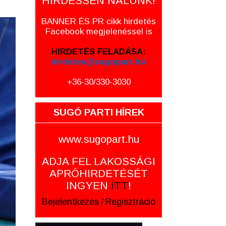
HIRDESSEN NÁLUNK!
BANNER ÉS PR cikk hirdetés
Facebook megjelenéssel is
HIRDETÉS FELADÁSA:
hirdetes@sugopart.hu
+36-30/330-3030
SUGÓ PARTI HÍREK
www.sugopart.hu
ADJA FEL LAKOSSÁGI
APRÓHIRDETÉSÉT
INGYEN
ITT
!
Bejelentkezés
/
Regisztráció