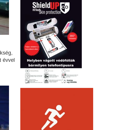
ükség,
 évvel