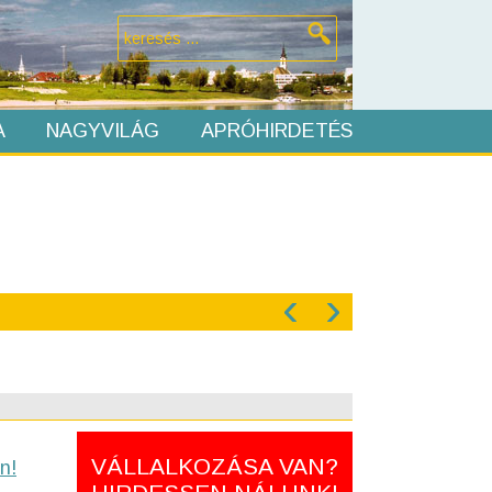
A
NAGYVILÁG
APRÓHIRDETÉS
‹
›
VÁLLALKOZÁSA VAN?
n!