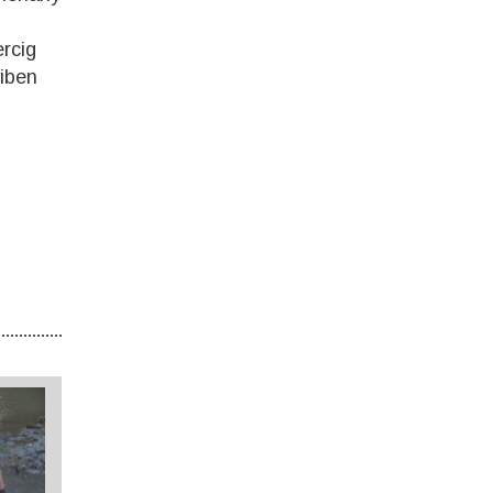
ercig
yiben