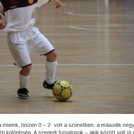
 a mieink, hiszen 0 – 2- volt a szünetben, a második neg
ti különbség. A szegedi futsalosok – akik között volt jó