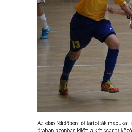
Az első félidőben jól tartották magukat
órában azonban kijött a két csapat közöt