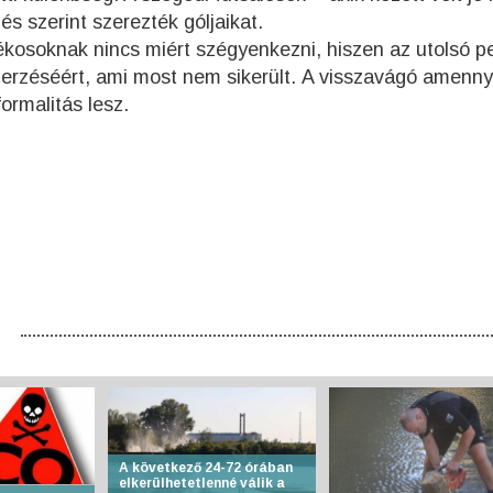
zés szerint szerezték góljaikat.
tékosoknak nincs miért szégyenkezni, hiszen az utolsó p
zerzéséért, ami most nem sikerült. A visszavágó amenn
rmalitás lesz.
A következő 24-72 órában
elkerülhetetlenné válik a