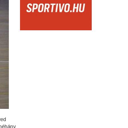
yed
 néhány