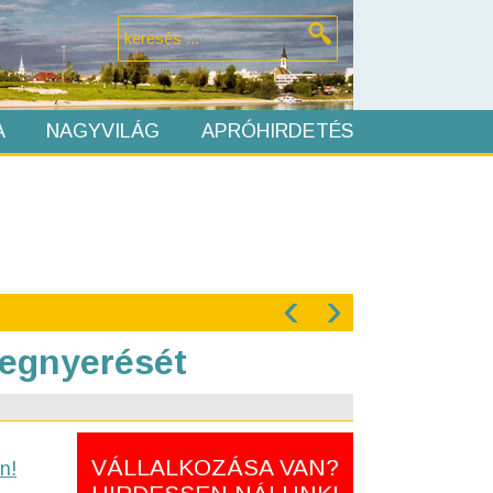
A
NAGYVILÁG
APRÓHIRDETÉS
‹
›
megnyerését
VÁLLALKOZÁSA VAN?
n!