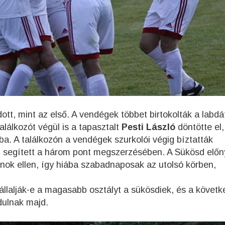
ott, mint az első. A vendégek többet birtokolták a labdá
alálkozót végül is a tapasztalt
Pesti László
döntötte el,
ba. A találkozón a vendégek szurkolói végig bíztatták
t segített a három pont megszerzésében. A Sükösd előn
snok ellen, így hiába szabadnaposak az utolsó körben,
állalják-e a magasabb osztályt a sükösdiek, és a követk
dulnak majd.