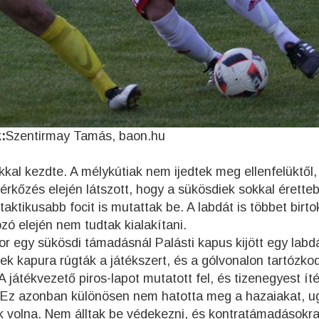
:
Szentirmay Tamás, baon.hu
akkal kezdte. A mélykútiak nem ijedtek meg ellenfelüktől,
mérkőzés elején látszott, hogy a sükösdiek sokkal érette
ktikusabb focit is mutattak be. A labdát is többet birto
ozó elején nem tudtak kialakítani.
or egy sükösdi támadásnál Palásti kapus kijött egy labd
ek kapura rúgták a játékszert, és a gólvonalon tartózko
játékvezető piros-lapot mutatott fel, és tizenegyest ítél
. Ez azonban különösen nem hatotta meg a hazaiakat, u
ek volna. Nem álltak be védekezni, és kontratámadásokr