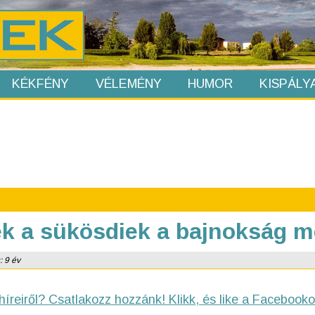
KÉKFÉNY
VÉLEMÉNY
HUMOR
KISPÁLY
k a sükösdiek a bajnokság 
: 9 év
híreiről? Csatlakozz hozzánk! Klikk, és like a Facebooko