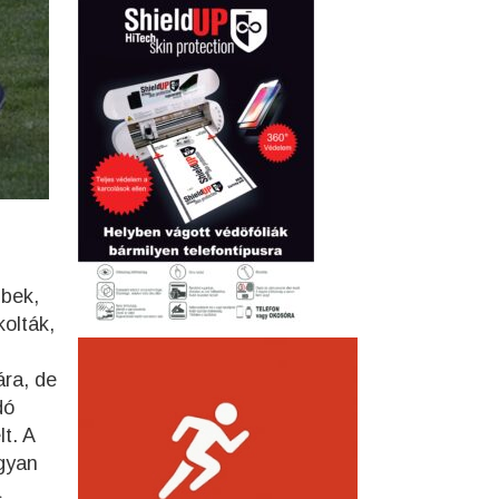
bbek,
kolták,
ára, de
dó
t. A
gyan
a