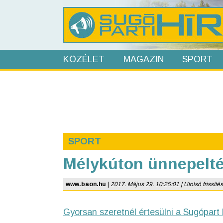
KÖZÉLET
MAGAZIN
SPORT
SPORT
Mélykúton ünnepelté
www.baon.hu
|
2017. Május 29. 10:25:01 | Utolsó frissítés
Gyorsan szeretnél értesülni a Sugópart 