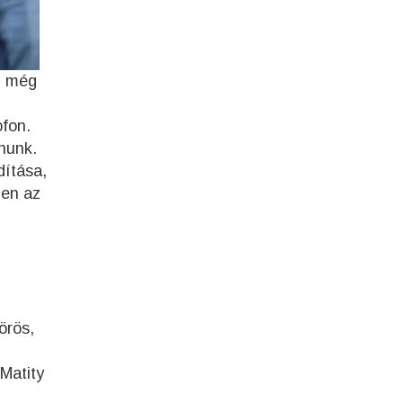
n még
ofon.
nunk.
dítása,
pen az
örös,
Matity