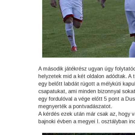
A második játékrész ugyan úgy folytatód
helyzetek mid a két oldalon adódtak. A t
egy belőtt labdát rúgott a mélykúti kapu
csapatukat, ami minden bizonnyal soka
egy fordulóval a vége előtt 5 pont a Du
megnyerték a pontvadászatot.
A kérdés ezek után már csak az, hogy v
bajnoki évben a megyei I. osztályban in