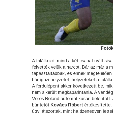
Fotók
A találkozót mind a két csapat nyílt sis
felvették velük a harcot. Bár az már a 
tapasztaltabbak, és ennek megfelelően ta
bár igazi helyzetet, helyzeteket a találk
A fordulópont akkor következett be, mik
nem sikerült megkaparintania. A vendég
Vörös Roland automatikusan beleütött. A 
büntetőt
Kovács Róbert
értékesítette
úgy játszottak, mint ha tizenegyen lett