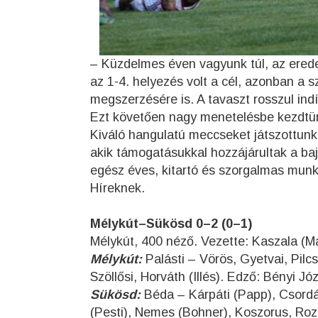
– Küzdelmes éven vagyunk túl, az erede
az 1-4. helyezés volt a cél, azonban a s
megszerzésére is. A tavaszt rosszul indí
Ezt követően nagy menetelésbe kezdtün
Kiváló hangulatú meccseket játszottunk
akik támogatásukkal hozzájárultak a b
egész éves, kitartó és szorgalmas munk
Híreknek.
Mélykút–Sükösd 0–2 (0–1)
Mélykút, 400 néző. Vezette: Kaszala (M
Mélykút:
Palásti – Vörös, Gyetvai, Pilc
Szöllősi, Horváth (Illés). Edző: Bényi Jó
Sükösd:
Béda – Kárpáti (Papp), Csordás
(Pesti), Nemes (Bohner), Koszorus, Roz