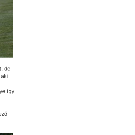
t, de
 aki
ye így
ező