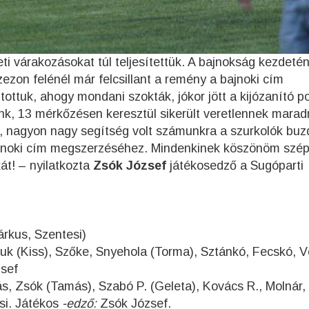
ti várakozásokat túl teljesítettük. A bajnokság kezdeté
zezon felénél már felcsillant a remény a bajnoki cím
tottuk, ahogy mondani szokták, jókor jött a kijózanító p
k, 13 mérkőzésen keresztül sikerült veretlennek marad
, nagyon nagy segítség volt számunkra a szurkolók buz
ajnoki cím megszerzéséhez. Mindenkinek köszönöm szé
át! – nyilatkozta
Zsók József
játékosedző a Sugóparti
árkus, Szentesi)
suk (Kiss), Szőke, Snyehola (Torma), Sztánkó, Fecskó, V
zsef
, Zsók (Tamás), Szabó P. (Geleta), Kovács R., Molnár, 
si. Játékos
-edző:
Zsók József.