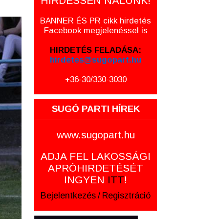
HIRDESSEN NÁLUNK!
BANNER ÉS PR cikk hirdetés
Facebook megjelenéssel is
HIRDETÉS FELADÁSA:
hirdetes@sugopart.hu
+36-30/330-3030
SUGÓ PARTI HÍREK
www.sugopart.hu
ADJA FEL LAKOSSÁGI
APRÓHIRDETÉSÉT
INGYEN
ITT
!
Bejelentkezés
/
Regisztráció