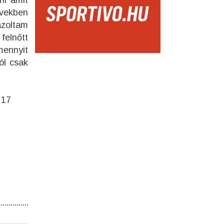
ni amit
vekben
azoltam
felnőtt
mennyit
ól csak
 17