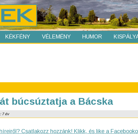
KÉKFÉNY
VÉLEMÉNY
HUMOR
KISPÁLY
át búcsúztatja a Bácska
: 7 év
híreiről? Csatlakozz hozzánk! Klikk, és like a Facebooko