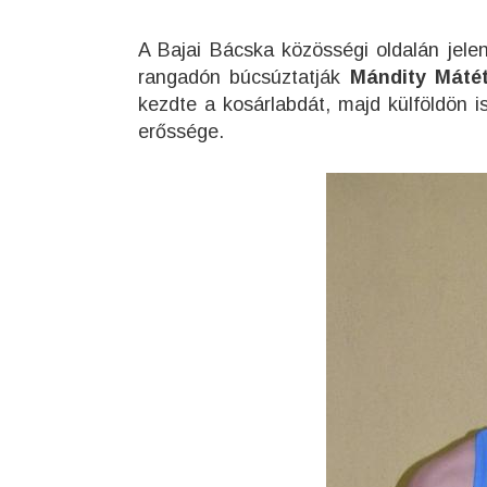
A Bajai Bácska közösségi oldalán jel
rangadón búcsúztatják
Mándity Mátét
kezdte a kosárlabdát, majd külföldön i
erőssége.