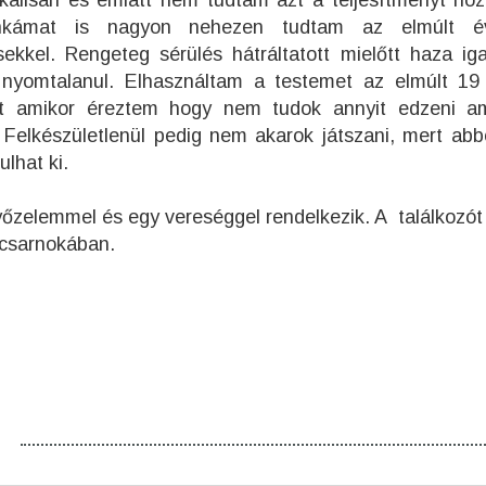
ikálisan és emiatt nem tudtam azt a teljesítményt hoz
nkámat is nagyon nehezen tudtam az elmúlt é
ekkel. Rengeteg sérülés hátráltatott mielőtt haza ig
nyomtalanul. Elhasználtam a testemet az elmúlt 19 
nat amikor éreztem hogy nem tudok annyit edzeni a
 Felkészületlenül pedig nem akarok játszani, mert abb
ulhat ki.
yőzelemmel és egy vereséggel rendelkezik. A találkozót
tcsarnokában.