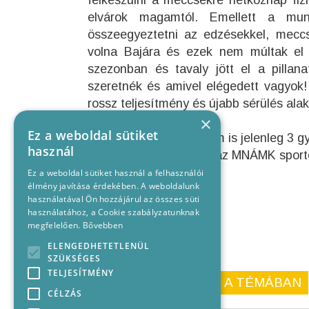
felkészülni a meccsekre hétköznap fiz
elvárok magamtól. Emellett a mu
összeegyeztetni az edzésekkel, meccs
volna Bajára és ezek nem múltak el 
szezonban és tavaly jött el a pilla
szeretnék és amivel elégedett vagyok!
rossz teljesítmény és újabb sérülés alak
×
Ez a weboldal sütiket
A Bácska és a Veszprém is jelenleg 3 g
használ
órai kezdettel játsszák az MNÁMK spor
Ez a weboldal sütiket használ a felhasználói
élmény javítása érdekében. A weboldalunk
használatával Ön hozzájárul az összes süti
használatához, a Cookie szabályzatunknak
megfelelően.
Bővebben
ELENGEDHETETLENÜL
SZÜKSÉGES
TELJESÍTMÉNY
KORÁBBI CIKKEINK A TÉMÁBAN
CÉLZÁS