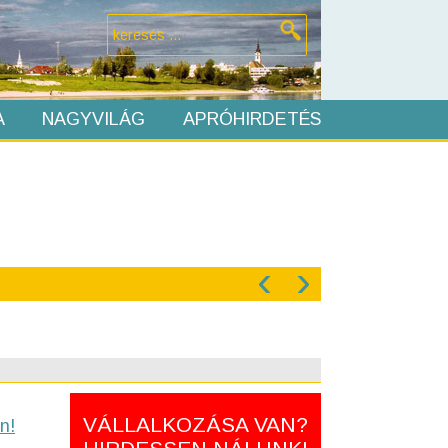
A
NAGYVILÁG
APRÓHIRDETÉS
‹
›
VÁLLALKOZÁSA VAN?
n!