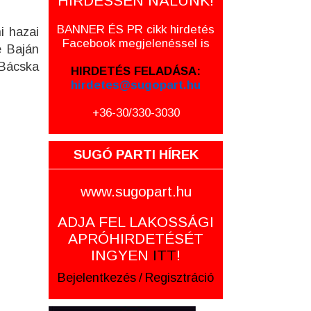
HIRDESSEN NÁLUNK!
BANNER ÉS PR cikk hirdetés
i hazai
Facebook megjelenéssel is
é Baján
 Bácska
HIRDETÉS FELADÁSA:
hirdetes@sugopart.hu
+36-30/330-3030
SUGÓ PARTI HÍREK
www.sugopart.hu
ADJA FEL LAKOSSÁGI
APRÓHIRDETÉSÉT
INGYEN
ITT
!
Bejelentkezés
/
Regisztráció