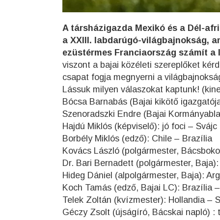
A társházigazda Mexikó és a Dél-afr
a XXIII. labdarúgó-világbajnokság, 
ezüstérmes Franciaország számít a 
viszont a bajai közéleti szereplőket kér
csapat fogja megnyerni a világbajnoksá
Lássuk milyen válaszokat kaptunk! (kinek
Bócsa Barnabás (Bajai kikötő igazgatój
Szenoradszki Endre (Bajai Kormányablak
Hajdú Miklós (képviselő): jó foci – Svájc
Borbély Miklós (edző): Chile – Brazília
Kovács László (polgármester, Bácsbokod
Dr. Bari Bernadett (polgármester, Baja
Hideg Dániel (alpolgármester, Baja): Ar
Koch Tamás (edző, Bajai LC): Brazília
Telek Zoltán (kvízmester): Hollandia –
Géczy Zsolt (újságíró, Bácskai napló) :