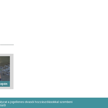
zepén
lyzat a jogellenes olvasói hozzászólásokkal szembeni
́sről