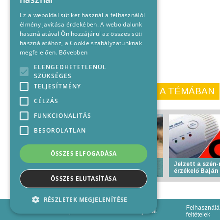
Ez a weboldal sütiket használ a felhasználói
élmény javítása érdekében. A weboldalunk
használatával Ön hozzájárul az összes süti
használatához, a Cookie szabályzatunknak
megfelelően.
Bővebben
ELENGEDHETETLENÜL
SZÜKSÉGES
TELJESÍTMÉNY
KORÁBBI CIKKEINK A TÉMÁBAN
CÉLZÁS
FUNKCIONALITÁS
BESOROLATLAN
ÖSSZES ELFOGADÁSA
Életbe lép az I. fokú
Jelzett a szén
vízkorlátozás
érzékelő Baján
ÖSSZES ELUTASÍTÁSA
RÉSZLETEK MEGJELENÍTÉSE
Felhasználá
Impresszum
Médiajánlat
feltételek