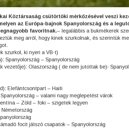
ikai Köztársaság csütörtöki mérkőzésével veszi kez
amelyen az Európa-bajnok Spanyolország és a legut
legnagyobb favoritnak.
– legalábbis a bukmékerek szer
deztük meg arról, hogy kinek szurkolnak, és szerintük me
got.
 szurkol, ki nyeri a VB-t)
a): Spanyolország – Spanyolország
 vezetője): Olaszország ( de nem jutottak be)- Spanyo
): Elefántcsontpart – Haiti
): Spanyolország – valami nagy meglepetést várok
gentína – Zöld – foki – szigetek legyen
 – Németország
 Spanyolország
 támadó focit játszó csapatok – Spanyolország