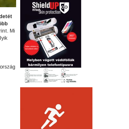
detét
óbb
int. Mi
lyik
lország