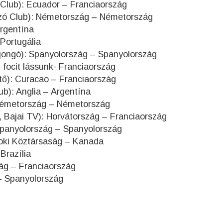
 Club): Ecuador – Franciaország
kózó Club): Németország – Németország
Argentína
Portugália
ajongó): Spanyolország – Spanyolország
 focit lássunk- Franciaország
tő): Curacao – Franciaország
ub): Anglia – Argentína
: Németország – Németország
, Bajai TV): Horvátország – Franciaország
 Spanyolország – Spanyolország
Foki Köztársaság – Kanada
Brazília
ág – Franciaország
 – Spanyolország