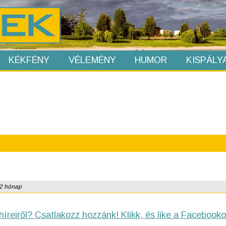
KÉKFÉNY
VÉLEMÉNY
HUMOR
KISPÁLY
: 2 hónap
híreiről? Csatlakozz hozzánk! Klikk, és like a Facebooko