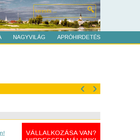
A
NAGYVILÁG
APRÓHIRDETÉS
‹
›
VÁLLALKOZÁSA VAN?
n!