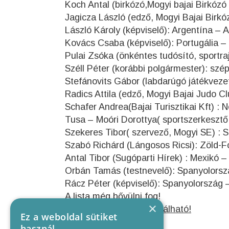
Koch Antal (birkózó,Mogyi bajai Birkózó
Jagicza László (edző, Mogyi Bajai Bir
László Károly (képviselő): Argentína – 
Kovács Csaba (képviselő): Portugália – 
Pulai Zsóka (önkéntes tudósító, sportr
Széll Péter (korábbi polgármester): szép
Stefánovits Gábor (labdarúgó játékveze
Radics Attila (edző, Mogyi Bajai Judo Cl
Schafer Andrea(Bajai Turisztikai Kft) 
Tusa – Moóri Dorottya( sportszerkesztő
Szekeres Tibor( szervező, Mogyi SE) :
Szabó Richárd (Lángosos Ricsi): Zöld-
Antal Tibor (Sugóparti Hírek) : Mexikó – 
Orbán Tamás (testnevelő): Spanyolorsz
Rácz Péter (képviselő): Spanyolország
A lista még bővülni fog!
×
A VB menetrendje itt található!
Ez a weboldal sütiket
használ