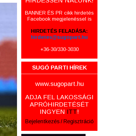
HIRDESSEN NÁLUNK!
BANNER ÉS PR cikk hirdetés
Facebook megjelenéssel is
HIRDETÉS FELADÁSA:
hirdetes@sugopart.hu
+36-30/330-3030
SUGÓ PARTI HÍREK
www.sugopart.hu
ADJA FEL LAKOSSÁGI
APRÓHIRDETÉSÉT
INGYEN
ITT
!
Bejelentkezés
/
Regisztráció