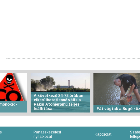
A következő 24-72 órában
elkerülhetetlenné válik a
-monoxid-
Paksi Atomerőmű teljes
leállítása
Fát vágtak a Sugó kö
si
Panaszkezelési
Szabá
Kapcsolat
nyilatkozat
fellépe