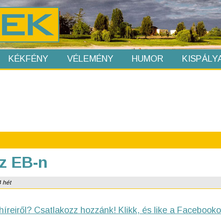
KÉKFÉNY
VÉLEMÉNY
HUMOR
KISPÁLY
az EB-n
4 hét
híreiről? Csatlakozz hozzánk! Klikk, és like a Facebooko