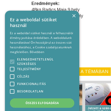
Eredmények:
48kg Radics Maja 9.hely
×
50kg Nagy Levente 9.hely
Ez a weboldal sütiket
használ
Ez a weboldal sütiket használ a felhasználói
élmény javítása érdekében. A weboldalunk
használatával Ön hozzájárul az összes süti
használatához, a Cookie szabályzatunknak
megfelelően.
Bővebben
ELENGEDHETETLENÜL
SZÜKSÉGES
TELJESÍTMÉNY
KORÁBBI CIKKEINK A TÉMÁBAN
CÉLZÁS
FUNKCIONALITÁS
BESOROLATLAN
ÖSSZES ELFOGADÁSA
Életbe lép az I. fokú
Jelzett a szén