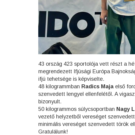
43 ország 423 sportolója vett részt a 
megrendezett Ifjúsági Európa Bajnokság
ifjú tehetsége is képviselte.
48 kilogrammban
Radics Maja
első for
szenvedett lengyel ellenfelétől. A vigasz
bizonyult.
50 kilogrammos súlycsoportban
Nagy L
vezető helyzetből vereséget szenvedett a
minimális vereséget szenvedett török ell
Gratulálunk!