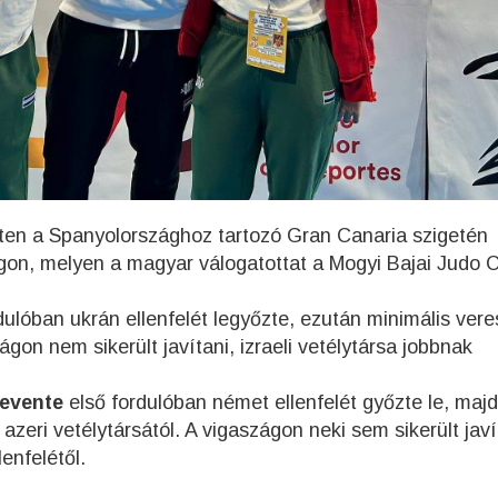
héten a Spanyolországhoz tartozó Gran Canaria szigetén
on, melyen a magyar válogatottat a Mogyi Bajai Judo C
dulóban ukrán ellenfelét legyőzte, ezután minimális ver
ágon nem sikerült javítani, izraeli vetélytársa jobbnak
evente
első fordulóban német ellenfelét győzte le, majd
zeri vetélytársától. A vigaszágon neki sem sikerült javí
enfelétől.