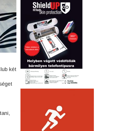
lub két
eséget
tani,