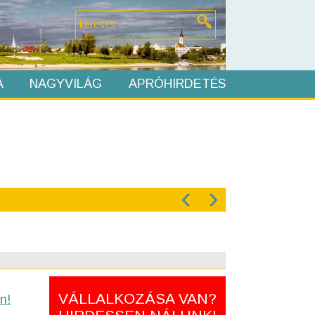
A
NAGYVILÁG
APRÓHIRDETÉS
‹
›
VÁLLALKOZÁSA VAN?
n!