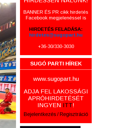
HIRDESSEN NÁLUNK!
BANNER ÉS PR cikk hirdetés
Facebook megjelenéssel is
HIRDETÉS FELADÁSA:
hirdetes@sugopart.hu
+36-30/330-3030
SUGÓ PARTI HÍREK
www.sugopart.hu
ADJA FEL LAKOSSÁGI
APRÓHIRDETÉSÉT
INGYEN
ITT
!
Bejelentkezés
/
Regisztráció