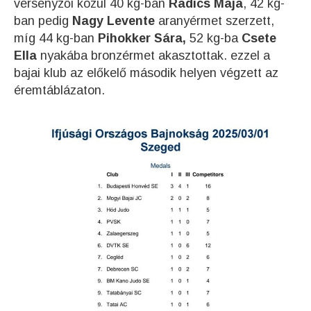
versenyzői közül 40 kg-ban
Radics Maja
, 42 kg-
ban pedig
Nagy Levente
aranyérmet szerzett,
míg 44 kg-ban
Pihokker Sára,
52 kg-ba
Csete
Ella
nyakába bronzérmet akasztottak. ezzel a
bajai klub az előkelő második helyen végzett az
éremtáblázaton.