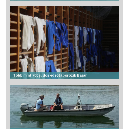
Több mint 700 judós edzőtáborozik Baján