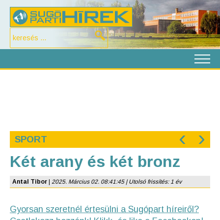
‹
›
SPORT
Két arany és két bronz
Antal Tibor
|
2025. Március 02. 08:41:45 | Utolsó frissítés: 1 év
Gyorsan szeretnél értesülni a Sugópart híreiről?