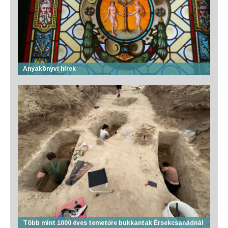
Anyakönyvi hírek
Több mint 1000 éves temetőre bukkantak Érsekcsanádnál