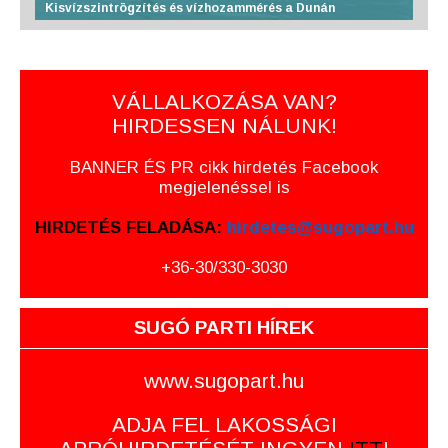
Kisvízszintrögzítés és vízhozammérés a Dunán
VÁLLALKOZÁSA VAN?
HIRDESSEN NÁLUNK!
BANNER ÉS PR cikk hirdetés Facebook
megjelenéssel is
HIRDETÉS FELADÁSA:
hirdetes@sugopart.hu
+36-30/330-3030
SUGÓ PARTI HÍREK
www.sugopart.hu
ADJA FEL LAKOSSÁGI