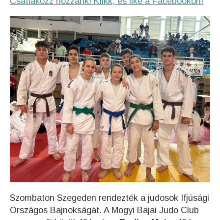
Csatlakozz hozzánk! Klikk, és like a Facebookon!
Szombaton Szegeden rendezték a judosok Ifjúsági
Országos Bajnokságát. A Mogyi Bajai Judo Club