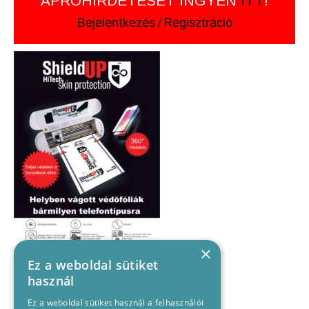
APRÓHIRDETÉSÉT INGYEN
ITT
!
Bejelentkezés
/
Regisztráció
×
Ez a weboldal sütiket
használ
Ez a weboldal sütiket használ a felhasználói