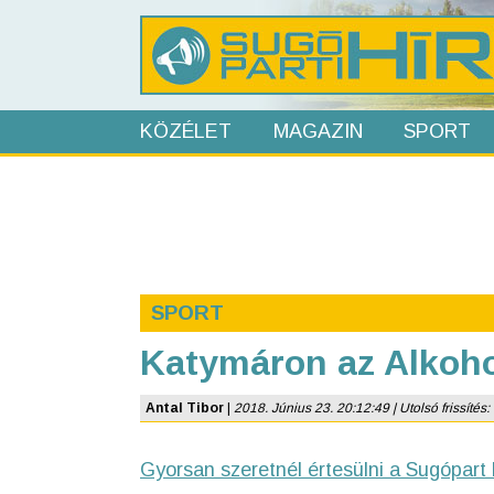
KÖZÉLET
MAGAZIN
SPORT
SPORT
Katymáron az Alkoho
Antal Tibor
|
2018. Június 23. 20:12:49 | Utolsó frissítés:
Gyorsan szeretnél értesülni a Sugópart 