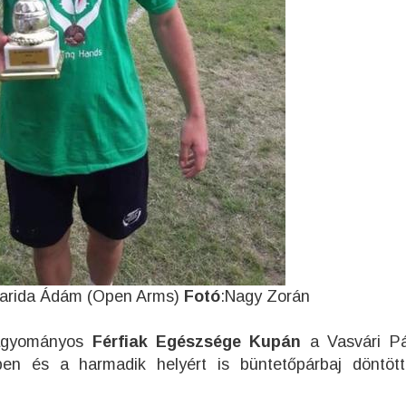
:Darida Ádám (Open Arms)
Fotó
:Nagy Zorán
hagyományos
Férfiak Egészsége Kupán
a Vasvári Pá
en és a harmadik helyért is büntetőpárbaj döntöt