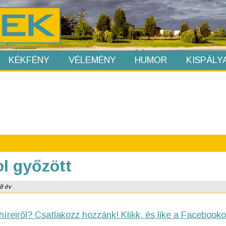
KÉKFÉNY
VÉLEMÉNY
HUMOR
KISPÁLY
l győzött
 8 év
híreiről? Csatlakozz hozzánk! Klikk, és like a Facebooko