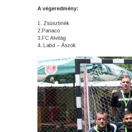
A végeredmény:
1. Zsüsztinék
2.Panaco
3.FC Alvilág
4. Labd – Ászok