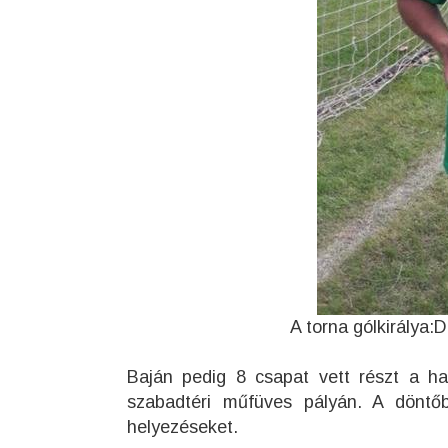
A torna gólkirálya
Baján pedig 8 csapat vett részt a 
szabadtéri műfüves pályán. A döntőb
helyezéseket.