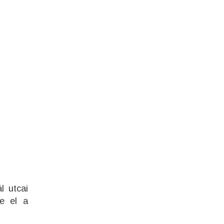
l utcai
te el a