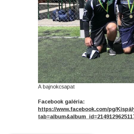
A bajnokcsapat
Facebook galéria:
https://www.facebook.com/pg/Kispál
tab=album&album_id=214912962511