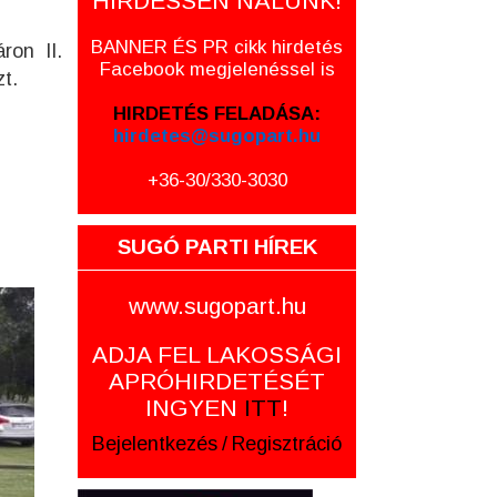
HIRDESSEN NÁLUNK!
BANNER ÉS PR cikk hirdetés
ron II.
Facebook megjelenéssel is
zt.
HIRDETÉS FELADÁSA:
hirdetes@sugopart.hu
+36-30/330-3030
SUGÓ PARTI HÍREK
www.sugopart.hu
ADJA FEL LAKOSSÁGI
APRÓHIRDETÉSÉT
INGYEN
ITT
!
Bejelentkezés
/
Regisztráció