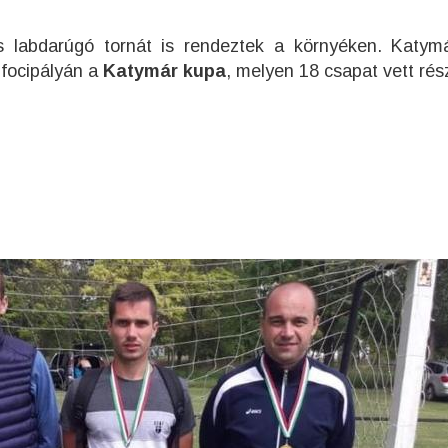
 labdarúgó tornát is rendeztek a környéken. Katymá
 focipályán a
Katymár kupa
, melyen 18 csapat vett rés