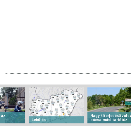
 az
Nagy kiterjedésű volt 
Lehülés
bácsalmási tarlótűz