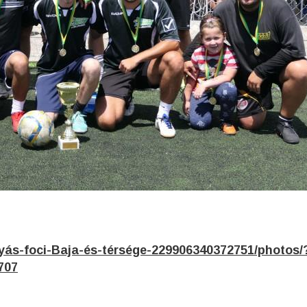
yás-foci-Baja-és-térsége-229906340372751/photos/
707