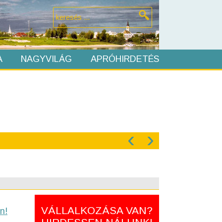
A
NAGYVILÁG
APRÓHIRDETÉS
‹
›
VÁLLALKOZÁSA VAN?
n!