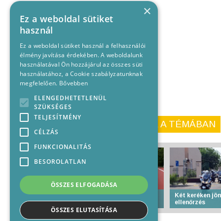
×
Ez a weboldal sütiket
használ
Ez a weboldal sütiket használ a felhasználói
élmény javítása érdekében. A weboldalunk
használatával Ön hozzájárul az összes süti
használatához, a Cookie szabályzatunknak
megfelelően.
Bővebben
ELENGEDHETETLENÜL
SZÜKSÉGES
TELJESÍTMÉNY
KORÁBBI CIKKEINK A TÉMÁBAN
CÉLZÁS
FUNKCIONALITÁS
BESOROLATLAN
ÖSSZES ELFOGADÁSA
Ilyen lesz a Rákóczi új
Két keréken jön
pályája
ellenőrzés
ÖSSZES ELUTASÍTÁSA