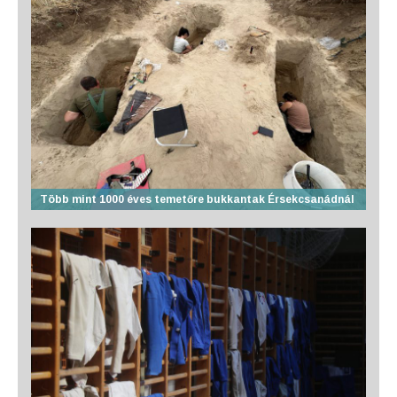
Több mint 1000 éves temetőre bukkantak Érsekcsanádnál