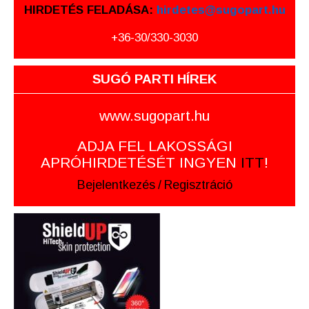
HIRDETÉS FELADÁSA:
hirdetes@sugopart.hu
+36-30/330-3030
SUGÓ PARTI HÍREK
www.sugopart.hu
ADJA FEL LAKOSSÁGI
APRÓHIRDETÉSÉT INGYEN
ITT
!
Bejelentkezés
/
Regisztráció