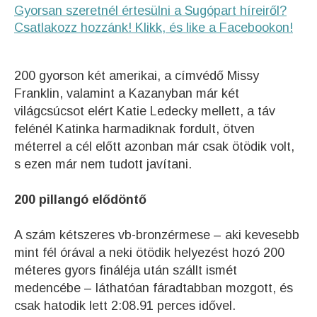
Gyorsan szeretnél értesülni a Sugópart híreiről?
Csatlakozz hozzánk! Klikk, és like a Facebookon!
200 gyorson k
ét amerikai, a címvédő Missy
Franklin, valamint a Kazanyban már két
világcsúcsot elért Katie Ledecky mellett, a táv
felénél Katinka harmadiknak fordult, ötven
méterrel a cél előtt azonban már csak ötödik volt,
s ezen már nem tudott javítani.
200 pillangó elődöntő
A szám kétszeres vb-bronzérmese – aki kevesebb
mint fél órával a neki ötödik helyezést hozó 200
méteres gyors fináléja után szállt ismét
medencébe – láthatóan fáradtabban mozgott, és
csak hatodik lett 2:08.91 perces idővel.