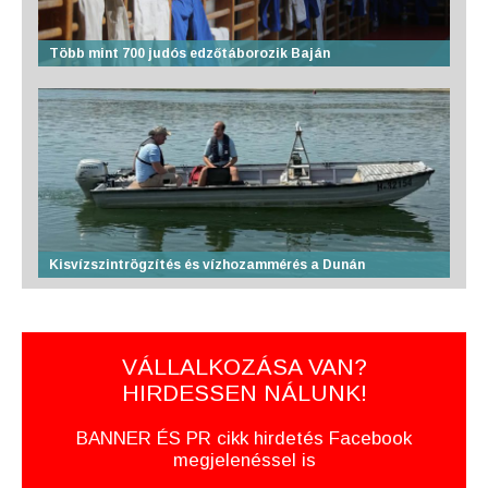
Több mint 700 judós edzőtáborozik Baján
Kisvízszintrögzítés és vízhozammérés a Dunán
VÁLLALKOZÁSA VAN?
HIRDESSEN NÁLUNK!
BANNER ÉS PR cikk hirdetés Facebook
megjelenéssel is