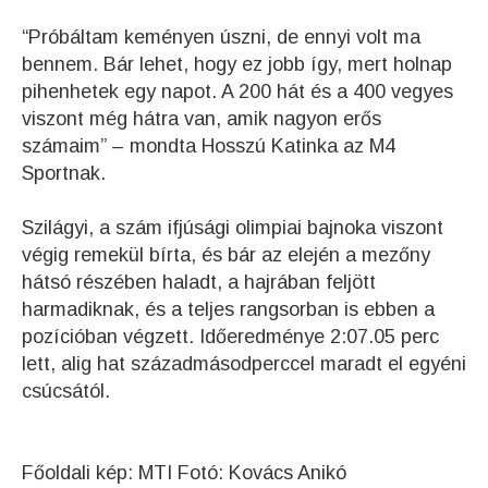
“Próbáltam keményen úszni, de ennyi volt ma
bennem. Bár lehet, hogy ez jobb így, mert holnap
pihenhetek egy napot. A 200 hát és a 400 vegyes
viszont még hátra van, amik nagyon erős
számaim” – mondta Hosszú Katinka az M4
Sportnak.
Szilágyi, a szám ifjúsági olimpiai bajnoka viszont
végig remekül bírta, és bár az elején a mezőny
hátsó részében haladt, a hajrában feljött
harmadiknak, és a teljes rangsorban is ebben a
pozícióban végzett. Időeredménye 2:07.05 perc
lett, alig hat századmásodperccel maradt el egyéni
csúcsától.
Főoldali kép: MTI Fotó: Kovács Anikó