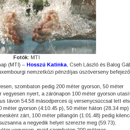
Fotók
: MTI
nap (MTI) –
Hosszú Katinka
, Cseh László és Balog Gáb
uxembourgi nemzetközi pénzdíjas úszóverseny befejező
sen, szombaton pedig 200 méter gyorson, 50 méter
r vegyesen nyert, a zárónapon 100 méter gyorson utasí
s távon 54.58 másodperces új versenycsúccsal lett első
0 méter gyorson (4:10.45 p), 50 méter háton (28.34 mp)
esként zárt, 100 méter pillangón (1:01.48) pedig kilenc
Zsuzsanna a negyedik helyet szerezte meg (59.73).