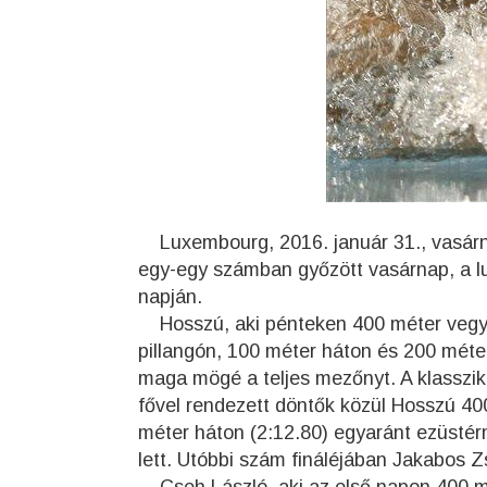
Luxembourg, 2016. január 31., vasár
egy-egy számban győzött vasárnap, a l
napján.
Hosszú, aki pénteken 400 méter vegye
pillangón, 100 méter háton és 200 méte
maga mögé a teljes mezőnyt. A klassziku
fővel rendezett döntők közül Hosszú 40
méter háton (2:12.80) egyaránt ezüstérm
lett. Utóbbi szám fináléjában Jakabos 