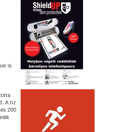
or is
totta
. A tíz
 és 200
edik