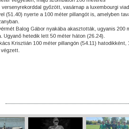
méter vegyesen, majd szombaton 200 méteres
versenyrekorddal győzött, vasárnap a luxembourgi viad
l (51.40) nyerte a 100 méter pillangót is, amelyben tav
zanyban.
rmét Balog Gábor nyakába akasztották, ugyanis 200 
a. Ugyanő hetedik lett 50 méter háton (26.24).
cs Krisztián 100 méter pillangón (54.11) hatodikként,
 végzett.