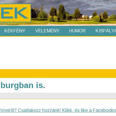
KÉKFÉNY
VÉLEMÉNY
HUMOR
KISPÁLY
burgban is.
híreiről? Csatlakozz hozzánk! Klikk, és like a Facebooko