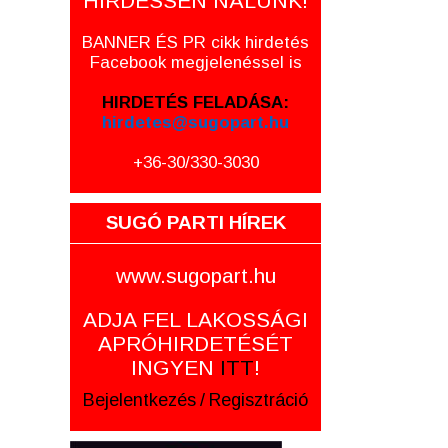
HIRDESSEN NÁLUNK!
BANNER ÉS PR cikk hirdetés
Facebook megjelenéssel is
HIRDETÉS FELADÁSA:
hirdetes@sugopart.hu
+36-30/330-3030
SUGÓ PARTI HÍREK
www.sugopart.hu
ADJA FEL LAKOSSÁGI
APRÓHIRDETÉSÉT
INGYEN
ITT
!
Bejelentkezés
/
Regisztráció