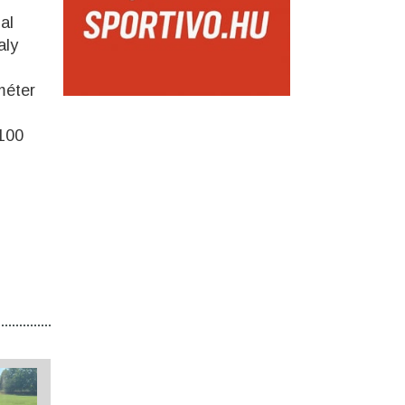
al
aly
méter
 100