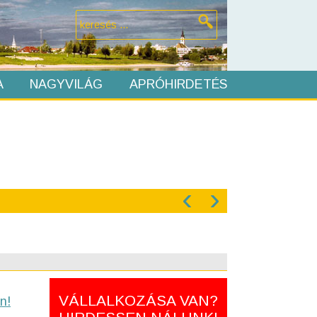
A
NAGYVILÁG
APRÓHIRDETÉS
‹
›
VÁLLALKOZÁSA VAN?
n!