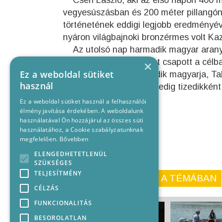
Cseh László, aki az első napon 400 
vegyesúszásban és 200 méter pillangón 
történetének eddigi legjobb eredményéve
nyáron világbajnoki bronzérmes volt Ka
Az utolsó nap harmadik magyar aranyé
háton (2:01.81) elsőként csapott a célb
×
Ez a weboldal sütiket
A férfimezőny harmadik magyarja, Taká
használ
méter gyorson (51.88) pedig tizedikként
Ez a weboldal sütiket használ a felhasználói
élmény javítása érdekében. A weboldalunk
használatával Ön hozzájárul az összes süti
használatához, a Cookie szabályzatunknak
megfelelően.
Bővebben
ELENGEDHETETLENÜL
SZÜKSÉGES
TELJESÍTMÉNY
KORÁBBI CIKKEINK A TÉMÁBAN
CÉLZÁS
FUNKCIONALITÁS
BESOROLATLAN