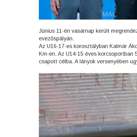
Június 11-én vasárnap került megrendez
evezőspályán.
Az U16-17-es korosztályban Kalmár Ák
Km-en. Az U14-15 éves korcsoportban 5
csapott célba. A lányok versenyében ug