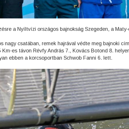
ésre a Nyíltvízi országos bajnokság Szegeden, a Maty-
os nagy csatába
n, remek hajrával védte meg bajnoki cím
 Km-es távon Révfy András 7., Kovács Botond 8. helye
yan ebben a korcsoportban Schwob Fanni 6. lett.