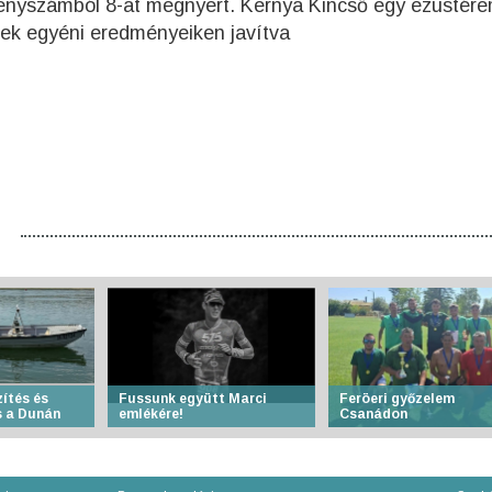
rsenyszámból 8-at megnyert. Kernya Kincső egy ezüstér
ettek egyéni eredményeiken javítva
ítés és
Fussunk együtt Marci
Feröeri győzelem
 a Dunán
emlékére!
Csanádon