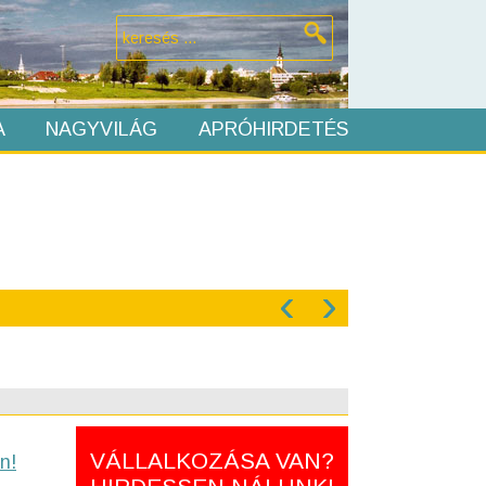
A
NAGYVILÁG
APRÓHIRDETÉS
‹
›
VÁLLALKOZÁSA VAN?
n!