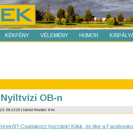
KÉKFÉNY
VÉLEMÉNY
HUMOR
KISPÁLY
Nyíltvízi OB-n
3. 08:13:20 | Utolsó frissítés: 9 év
híreiről? Csatlakozz hozzánk! Klikk, és like a Facebooko