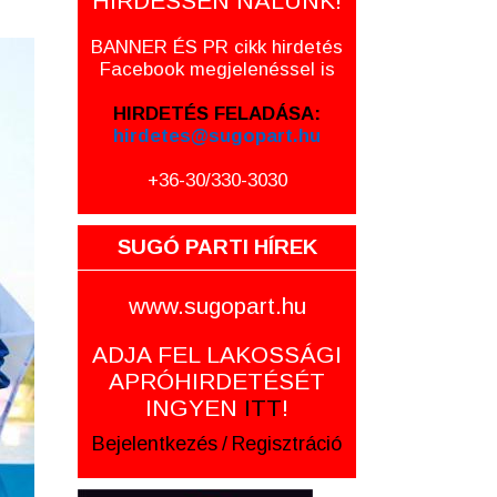
HIRDESSEN NÁLUNK!
BANNER ÉS PR cikk hirdetés
Facebook megjelenéssel is
HIRDETÉS FELADÁSA:
hirdetes@sugopart.hu
+36-30/330-3030
SUGÓ PARTI HÍREK
www.sugopart.hu
ADJA FEL LAKOSSÁGI
APRÓHIRDETÉSÉT
INGYEN
ITT
!
Bejelentkezés
/
Regisztráció