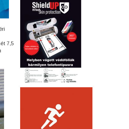
éri
ét 7,5
n