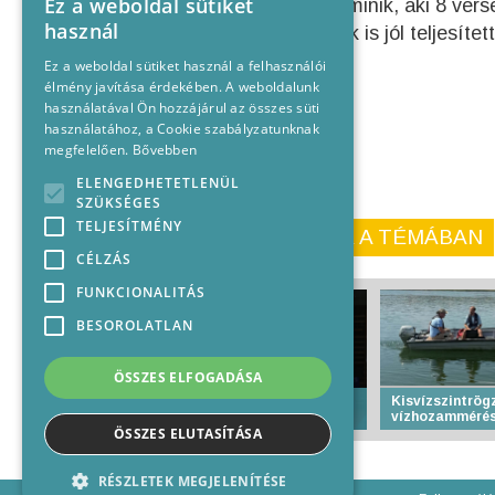
Ez a weboldal sütiket
kiemelkedett Kaiser Dominik, aki 8 ve
használ
térhetett haza. A többiek is jól teljesít
Ez a weboldal sütiket használ a felhasználói
élmény javítása érdekében. A weboldalunk
használatával Ön hozzájárul az összes süti
használatához, a Cookie szabályzatunknak
megfelelően.
Bővebben
ELENGEDHETETLENÜL
SZÜKSÉGES
TELJESÍTMÉNY
KORÁBBI CIKKEINK A TÉMÁBAN
CÉLZÁS
FUNKCIONALITÁS
BESOROLATLAN
ÖSSZES ELFOGADÁSA
Több mint 700 judós
Kisvízszintrögz
edzőtáborozik Baján
vízhozammérés
ÖSSZES ELUTASÍTÁSA
RÉSZLETEK MEGJELENÍTÉSE