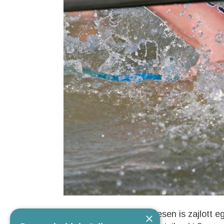
Ezen a hétvégén Szentesen is zajlott egy
×