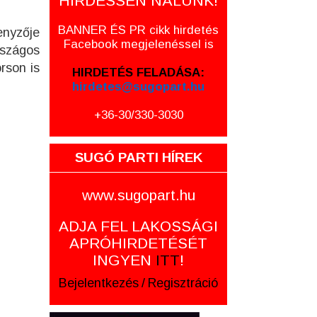
HIRDESSEN NÁLUNK!
BANNER ÉS PR cikk hirdetés
enyzője
Facebook megjelenéssel is
rszágos
rson is
HIRDETÉS FELADÁSA:
hirdetes@sugopart.hu
+36-30/330-3030
SUGÓ PARTI HÍREK
www.sugopart.hu
ADJA FEL LAKOSSÁGI
APRÓHIRDETÉSÉT
INGYEN
ITT
!
Bejelentkezés
/
Regisztráció