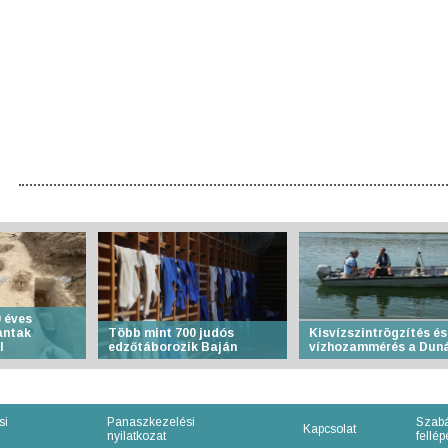
 éves
antak
Több mint 700 judós
Kisvízszintrögzítés és
l
edzőtáborozik Baján
vízhozammérés a Dun
si
Panaszkezelési
Szabá
Kapcsolat
nyilatkozat
fellépe