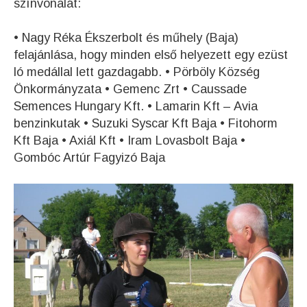
színvonalát:
• Nagy Réka Ékszerbolt és műhely (Baja)
felajánlása, hogy minden első helyezett egy ezüst
ló medállal lett gazdagabb. • Pörböly Község
Önkormányzata • Gemenc Zrt • Caussade
Semences Hungary Kft. • Lamarin Kft – Avia
benzinkutak • Suzuki Syscar Kft Baja • Fitohorm
Kft Baja • Axiál Kft • Iram Lovasbolt Baja •
Gombóc Artúr Fagyizó Baja