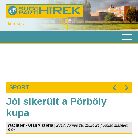
‹
›
SPORT
Jól sikerült a Pörböly
kupa
Wachtler - Oláh Viktória
|
2017. Június 28. 15:24:21 | Utolsó frissítés:
9 év