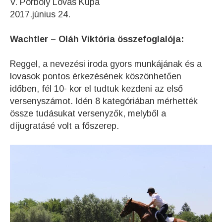
V. Pörböly Lovas Kupa
2017.június 24.
Wachtler – Oláh Viktória összefoglalója:
Reggel, a nevezési iroda gyors munkájának és a
lovasok pontos érkezésének köszönhetően
időben, fél 10- kor el tudtuk kezdeni az első
versenyszámot. Idén 8 kategóriában mérhették
össze tudásukat versenyzők, melyből a
díjugratásé volt a főszerep.