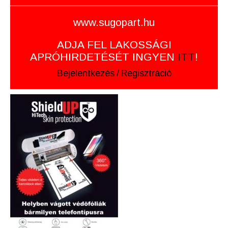
www.sugopart.hu
ADJA FEL LAKOSSÁGI
APRÓHIRDETÉSÉT INGYEN
ITT
!
Bejelentkezés
/
Regisztráció