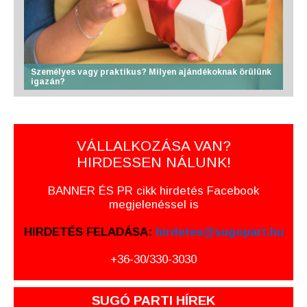
Személyes vagy praktikus? Milyen ajándékoknak örülünk
igazán?
VÁLLALKOZÁSA VAN?
HIRDESSEN NÁLUNK!
BANNER ÉS PR cikk hirdetés Facebook
megjelenéssel is
HIRDETÉS FELADÁSA:
hirdetes@sugopart.hu
+36-30/330-3030
SUGÓ PARTI HÍREK