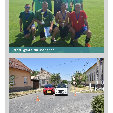
Feröeri győzelem Csanádon