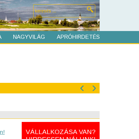
A
NAGYVILÁG
APRÓHIRDETÉS
‹
›
VÁLLALKOZÁSA VAN?
n!