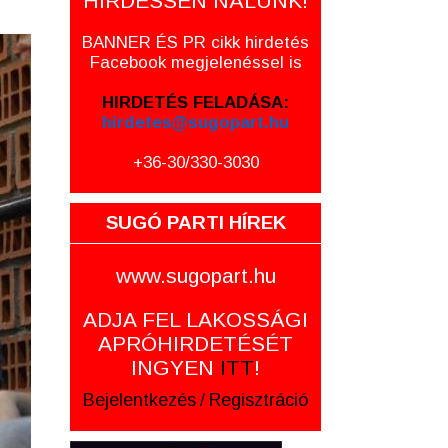
HIRDESSEN NÁLUNK!
BANNER ÉS PR cikk hirdetés
Facebook megjelenéssel is
HIRDETÉS FELADÁSA:
hirdetes@sugopart.hu
+36-30/330-3030
SUGÓ PARTI HÍREK
www.sugopart.hu
ADJA FEL LAKOSSÁGI
APRÓHIRDETÉSÉT
INGYEN
ITT
!
Bejelentkezés
/
Regisztráció