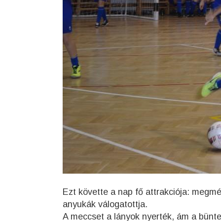
Ezt követte a nap fő attrakciója: megm
anyukák válogatottja.
A meccset a lányok nyerték, ám a bünte