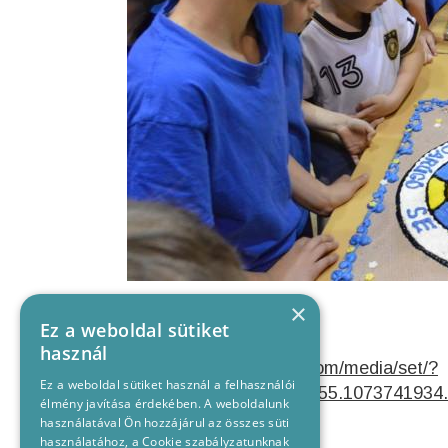
×
Facebook galériánk:
Ez a weboldal sütiket
használ
https://www.facebook.com/media/set/?
Ez a weboldal sütiket használ a felhasználói
set=a.1095860293787355.1073741934
élmény javítása érdekében. A weboldalunk
használatával Ön hozzájárul az összes süti
használatához, a Cookie szabályzatunknak