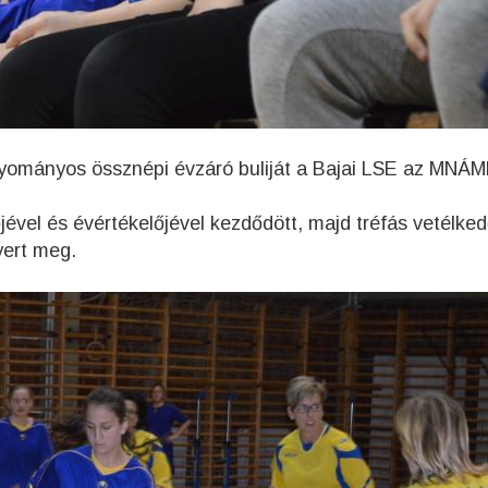
yományos össznépi évzáró buliját a Bajai LSE az MNÁ
ével és évértékelőjével kezdődött, majd tréfás vetélked
yert meg.