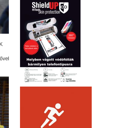
MK
ővel