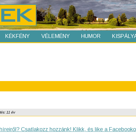
KÉKFÉNY
VÉLEMÉNY
HUMOR
KISPÁLY
tés: 11 év
híreiről? Csatlakozz hozzánk! Klikk, és like a Facebooko