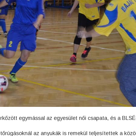
érkőzött egymással az egyesület női csapata, és a BLSÉ
tőrúgásoknál az anyukák is remekül teljesítettek a köz