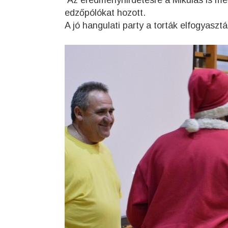
Az eredményhirdetésre a Mikulás is meg
edzőpólókat hozott.
A jó hangulati party a torták elfogyasztá