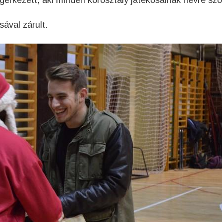
érkezett, aki minden korosztály játékosainak névre szó
sával zárult.