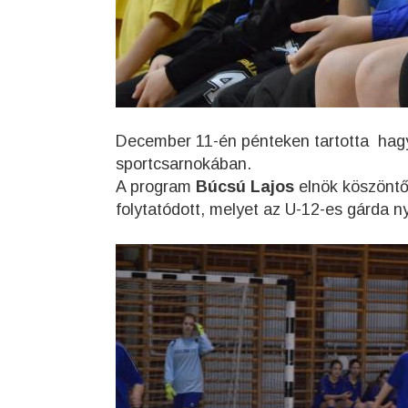
December 11-én pénteken tartotta hag
sportcsarnokában.
A program
Búcsú Lajos
elnök köszöntőj
folytatódott, melyet az U-12-es gárda n