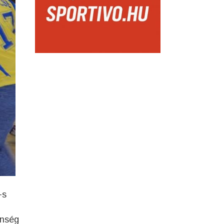
-s
önség