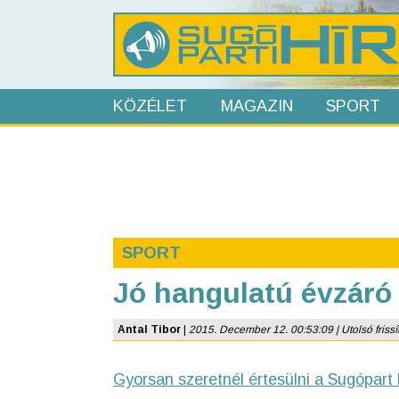
KÖZÉLET
MAGAZIN
SPORT
SPORT
Jó hangulatú évzáró
Antal Tibor
|
2015. December 12. 00:53:09 | Utolsó frissí
Gyorsan szeretnél értesülni a Sugópart 