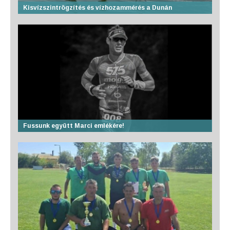
Kisvízszintrögzítés és vízhozammérés a Dunán
Fussunk együtt Marci emlékére!