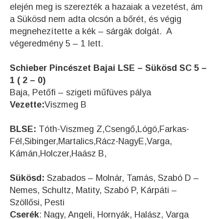
elején meg is szerezték a hazaiak a vezetést, ám
a Sükösd nem adta olcsón a bőrét, és végig
megnehezítette a kék – sárgák dolgát. A
végeredmény 5 – 1 lett.
Schieber Pincészet Bajai LSE – Sükösd SC 5 –
1 ( 2 – 0)
Baja, Petőfi – szigeti műfüves pálya
Vezette:
Viszmeg B
BLSE:
Tóth-Viszmeg Z,Csengő,Lógó,Farkas-
Fél,Sibinger,Martalics,Rácz-NagyE,Varga,
Kámán,Holczer,Haász B,
Sükösd:
Szabados – Molnár, Tamás, Szabó D –
Nemes, Schultz, Matity, Szabó P, Kárpáti –
Szöllősi, Pesti
Cserék
: N
agy, Angeli, Hornyák, Halász, Varga