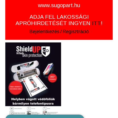
www.sugopart.hu
ADJA FEL LAKOSSÁGI
APRÓHIRDETÉSÉT INGYEN
ITT
!
Bejelentkezés
/
Regisztráció