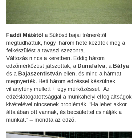
Faddi Mátétól
a Sükösd bajai trénerétől
megtudhattuk, hogy három hete kezdték meg a
felkészülést a tavaszi szezonra.
Változás nincs a keretben.
Eddig három
edzőmérkőzést játszottak, a
Dunafalva
, a
Bátya
és a
Bajaszentistván
ellen, és mind a hármat
megnyerték. Heti három edzéssel készülnek
villanyfény mellett + egy mérkőzéssel. Az
edzéslátogatottsággal a munkahelyi elfoglaltságok
kivételével nincsenek problémák. “Ha lehet akkor
általában ott vannak, és becsülettel csinálják a
munkát.” – mondta az edző.