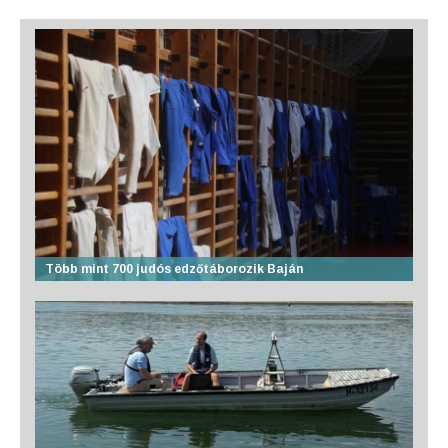
Több mint 700 judós edzőtáborozik Baján