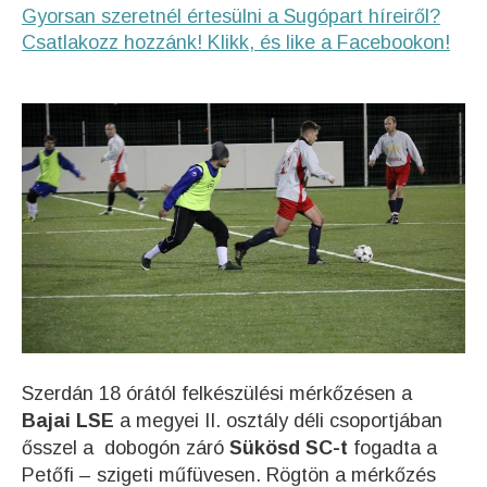
Gyorsan szeretnél értesülni a Sugópart híreiről?
Csatlakozz hozzánk! Klikk, és like a Facebookon!
Szerdán 18 órától felkészülési mérkőzésen a
Bajai LSE
a megyei II. osztály déli csoportjában
ősszel a dobogón záró
Sükösd SC-t
fogadta a
Petőfi – szigeti műfüvesen. Rögtön a mérkőzés