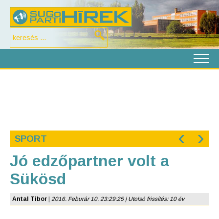
‹
›
SPORT
Jó edzőpartner volt a
Sükösd
Antal Tibor
|
2016. Feburár 10. 23:29:25 | Utolsó frissítés: 10 év