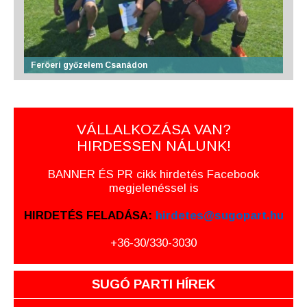
Feröeri győzelem Csanádon
VÁLLALKOZÁSA VAN?
HIRDESSEN NÁLUNK!
BANNER ÉS PR cikk hirdetés Facebook
megjelenéssel is
HIRDETÉS FELADÁSA:
hirdetes@sugopart.hu
+36-30/330-3030
SUGÓ PARTI HÍREK