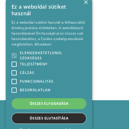
×
Ez a weboldal sütiket
használ
Ez a weboldal sütiket használ a felhasználói
élmény javítása érdekében. A weboldalunk
használatával Ön hozzájárul az összes süti
használatához, a Cookie szabályzatunknak
megfelelően.
Bővebben
ELENGEDHETETLENÜL
SZÜKSÉGES
TELJESÍTMÉNY
CÉLZÁS
FUNKCIONALITÁS
BESOROLATLAN
ÖSSZES ELFOGADÁSA
Impresszum
Médiajánlat
ÖSSZES ELUTASÍTÁSA
Felhasználási feltételek
Panaszkezelési nyilatkozat