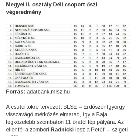
Megyei II. osztály Déli csoport őszi
végeredmény
Forrás:
adatbank.mlsz.hu
A csütörtökre tervezett BLSE – Erdőszentgyörgy
visszavágó mérkőzés elmarad, így a Baja
legközelebb szombaton 11 órától lép pályára. Az
ellenfél a zombori
Radnicki
lesz a Petőfi – szigeti