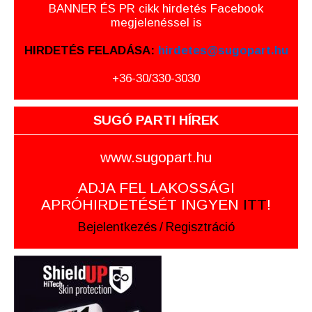
BANNER ÉS PR cikk hirdetés Facebook
megjelenéssel is
HIRDETÉS FELADÁSA:
hirdetes@sugopart.hu
+36-30/330-3030
SUGÓ PARTI HÍREK
www.sugopart.hu
ADJA FEL LAKOSSÁGI
APRÓHIRDETÉSÉT INGYEN
ITT
!
Bejelentkezés
/
Regisztráció