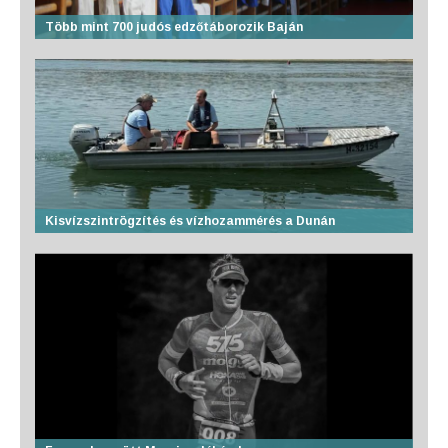
Több mint 700 judós edzőtáborozik Baján
Kisvízszintrögzítés és vízhozammérés a Dunán