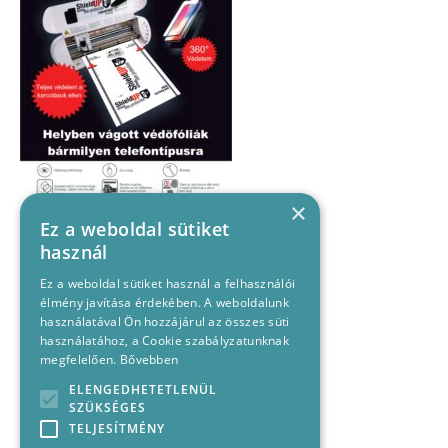
×
Ez a weboldal sütiket
használ
Ez a weboldal sütiket használ a felhasználói
élmény javítása érdekében. A weboldalunk
használatával Ön hozzájárul az összes süti
használatához, a Cookie szabályzatunknak
megfelelően.
Bővebben
ELENGEDHETETLENÜL
SZÜKSÉGES
TELJESÍTMÉNY