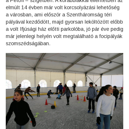
a Petőfi – szigetben. A korábbiakkal ellentétben az
elmúlt 14 évben már volt korcsolyázási lehetőség
a városban, ami először a Szentháromság téri
pályával kezdődött, majd gyorsan leköltözött előbb
a volt Ifjúsági ház előtti parkolóba, jó pár éve pedig
már jelenlegi helyén volt megtalálható a focipályák
szomszédságában.