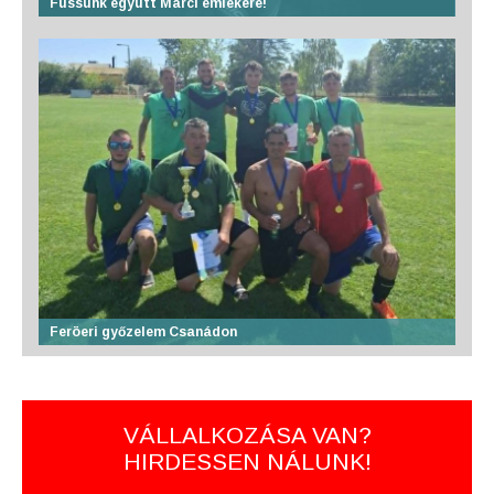
Fussunk együtt Marci emlékére!
Feröeri győzelem Csanádon
VÁLLALKOZÁSA VAN?
HIRDESSEN NÁLUNK!