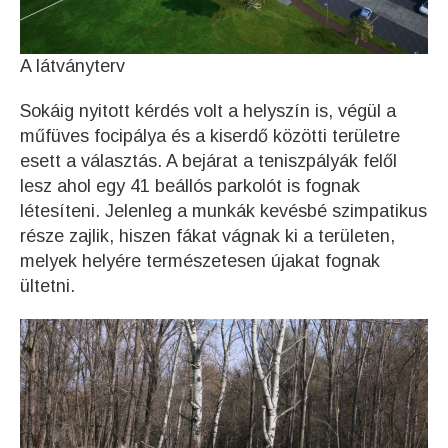
A látványterv
Sokáig nyitott kérdés volt a helyszín is, végül a
műfüves focipálya és a kiserdő közötti területre
esett a választás. A bejárat a teniszpályák felől
lesz ahol egy 41 beállós parkolót is fognak
létesíteni. Jelenleg a munkák kevésbé szimpatikus
része zajlik, hiszen fákat vágnak ki a területen,
melyek helyére természetesen újakat fognak
ültetni.