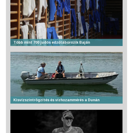
Több mint 700 judós edzőtáborozik Baján
Kisvízszintrögzítés és vízhozammérés a Dunán