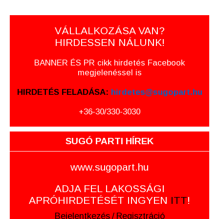
VÁLLALKOZÁSA VAN?
HIRDESSEN NÁLUNK!
BANNER ÉS PR cikk hirdetés Facebook
megjelenéssel is
HIRDETÉS FELADÁSA:
hirdetes@sugopart.hu
+36-30/330-3030
SUGÓ PARTI HÍREK
www.sugopart.hu
ADJA FEL LAKOSSÁGI
APRÓHIRDETÉSÉT INGYEN
ITT
!
Bejelentkezés
/
Regisztráció