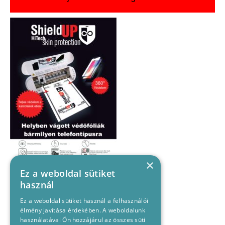
×
Ez a weboldal sütiket
használ
Ez a weboldal sütiket használ a felhasználói
élmény javítása érdekében. A weboldalunk
használatával Ön hozzájárul az összes süti