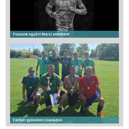
Fussunk együtt Marci emlékére!
Feröeri győzelem Csanádon