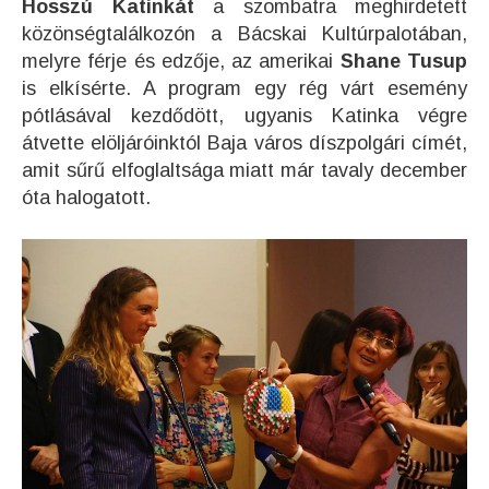
Hosszú Katinkát
a szombatra meghirdetett
közönségtalálkozón a Bácskai Kultúrpalotában,
melyre férje és edzője, az amerikai
Shane Tusup
is elkísérte. A program egy rég várt esemény
pótlásával kezdődött, ugyanis Katinka végre
átvette elöljáróinktól Baja város díszpolgári címét,
amit sűrű elfoglaltsága miatt már tavaly december
óta halogatott.