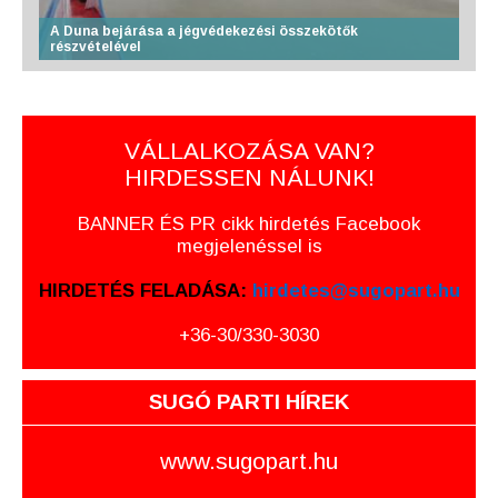
A Duna bejárása a jégvédekezési összekötők
részvételével
VÁLLALKOZÁSA VAN?
HIRDESSEN NÁLUNK!
BANNER ÉS PR cikk hirdetés Facebook
megjelenéssel is
HIRDETÉS FELADÁSA:
hirdetes@sugopart.hu
+36-30/330-3030
SUGÓ PARTI HÍREK
www.sugopart.hu