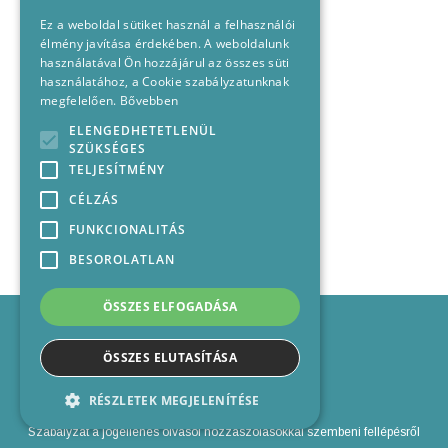
Ez a weboldal sütiket használ a felhasználói
élmény javítása érdekében. A weboldalunk
használatával Ön hozzájárul az összes süti
használatához, a Cookie szabályzatunknak
megfelelően.
Bővebben
ELENGEDHETETLENÜL
SZÜKSÉGES
TELJESÍTMÉNY
CÉLZÁS
FUNKCIONALITÁS
BESOROLATLAN
ÖSSZES ELFOGADÁSA
Impresszum
Médiajánlat
ÖSSZES ELUTASÍTÁSA
Felhasználási feltételek
Panaszkezelési nyilatkozat
RÉSZLETEK MEGJELENÍTÉSE
Kapcsolat
Szabályzat a jogellenes olvasói hozzászólásokkal szembeni fellépésről