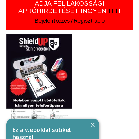
ADJA FEL LAKOSSÁGI
APRÓHIRDETÉSÉT INGYEN
ITT
!
Bejelentkezés
/
Regisztráció
×
Ez a weboldal sütiket
használ