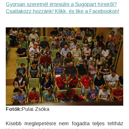
Gyorsan szeretnél értesülni a Sugópart híreiről?
Csatlakozz hozzánk! Klikk, és like a Facebookon!
Fotók:
Pulai Zsóka
Kisebb meglepetésre nem fogadta teljes teltház