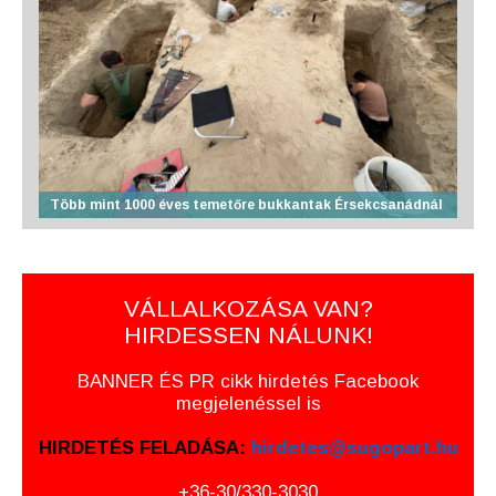
Több mint 1000 éves temetőre bukkantak Érsekcsanádnál
VÁLLALKOZÁSA VAN?
HIRDESSEN NÁLUNK!
BANNER ÉS PR cikk hirdetés Facebook
megjelenéssel is
HIRDETÉS FELADÁSA:
hirdetes@sugopart.hu
+36-30/330-3030