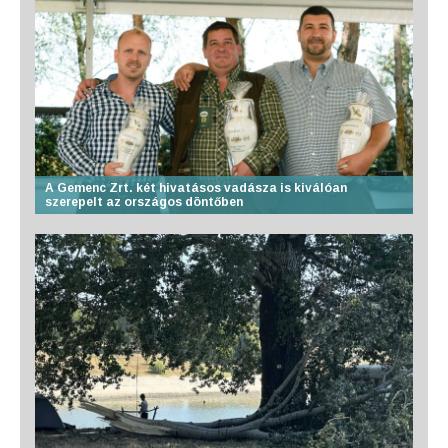
A Gemenc Zrt. két hivatásos vadásza is kiválóan
szerepelt az országos döntőben