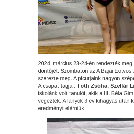
2024. március 23-24-én rendezték meg 
döntőjét. Szombaton az A Bajai Eötvös Jó
szerezte meg. A picurjaink nagyon szép
A csapat tagjai:
Tóth Zsófia, Szellár L
iskolánk volt tanulói, akik a III. Béla 
végeztek. A lányok 3 év kihagyás után kez
eredményt elérniük.