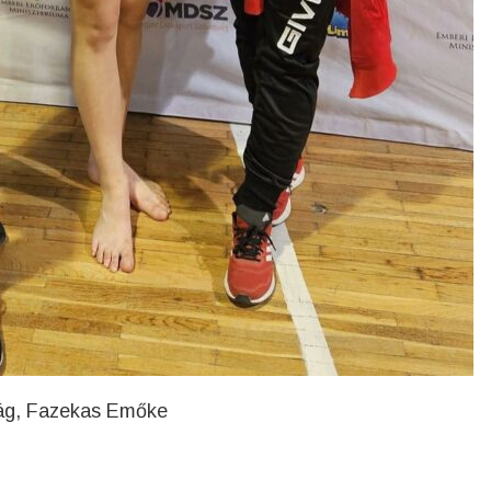
rág, Fazekas Emőke