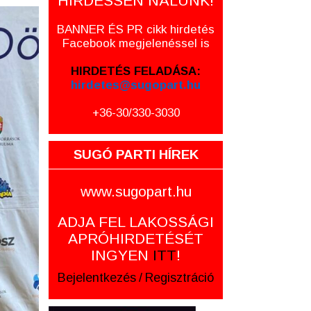
HIRDESSEN NÁLUNK!
BANNER ÉS PR cikk hirdetés
Facebook megjelenéssel is
HIRDETÉS FELADÁSA:
hirdetes@sugopart.hu
+36-30/330-3030
SUGÓ PARTI HÍREK
www.sugopart.hu
ADJA FEL LAKOSSÁGI
APRÓHIRDETÉSÉT
INGYEN
ITT
!
Bejelentkezés
/
Regisztráció