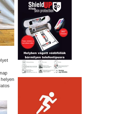
lyet
nap
. helyen
latos