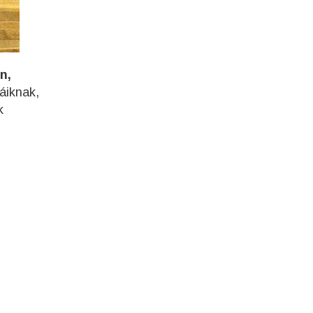
n,
áiknak,
k