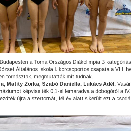
Budapesten a Torna Országos Diákolimpia B kategóriás
zsef Általános Iskola I. korcsoportos csapata a VIII. he
en tornásztak, megmutatták mit tudnak.
ia, Matity Zorka, Szabó Daniella, Lukács Adél.
Vasár
Gimnáziumot képviselték 0,1-el lemaradva a dobogóról a IV
dték újra a szertornát, fél év alatt sikerült ezt a csodá