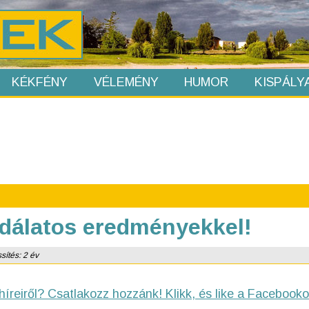
KÉKFÉNY
VÉLEMÉNY
HUMOR
KISPÁLY
dálatos eredményekkel!
sítés: 2 év
híreiről? Csatlakozz hozzánk! Klikk, és like a Facebooko