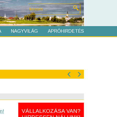
A
NAGYVILÁG
APRÓHIRDETÉS
‹
›
VÁLLALKOZÁSA VAN?
n!