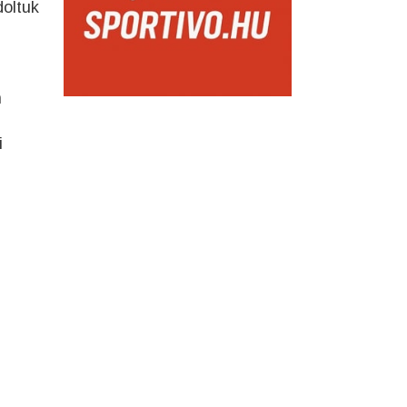
doltuk
n
i