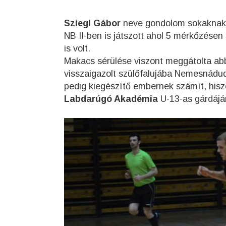
Sziegl Gábor
neve gondolom sokaknak i
NB II-ben is játszott ahol 5 mérkőzésen 
is volt.
Makacs sérülése viszont meggátolta abb
visszaigazolt szülőfalujába Nemesnádudv
pedig kiegészítő embernek számít, hisz
Labdarúgó Akadémia
U-13-as gárdájá