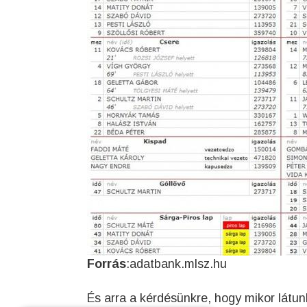
Forrás
:adatbank.mlsz.hu
És arra a kérdésünkre, hogy mikor látu