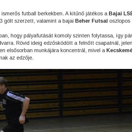
smerős futball berkekben. A kitűnő játékos a
Bajai LS
3 gólt szerzett, valamint a bajai
Beher Futsal
oszlopos 
an, hogy pályafutását komoly szinten folytassa, így pá
arra. Rövid ideig edzősködött a felnőtt csapatnál, jele
en elsősorban munkájára koncentrál, mivel a
Kecskemé
nak az edzője.