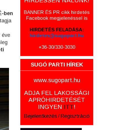
HIRDESSEN NÁLUNK!
BANNER ÉS PR cikk hirdetés
É-ben
Facebook megjelenéssel is
tagja
HIRDETÉS FELADÁSA:
r éve
hirdetes@sugopart.hu
nleg
+36-30/330-3030
ti
SUGÓ PARTI HÍREK
www.sugopart.hu
ADJA FEL LAKOSSÁGI
APRÓHIRDETÉSÉT
INGYEN
ITT
!
Bejelentkezés
/
Regisztráció