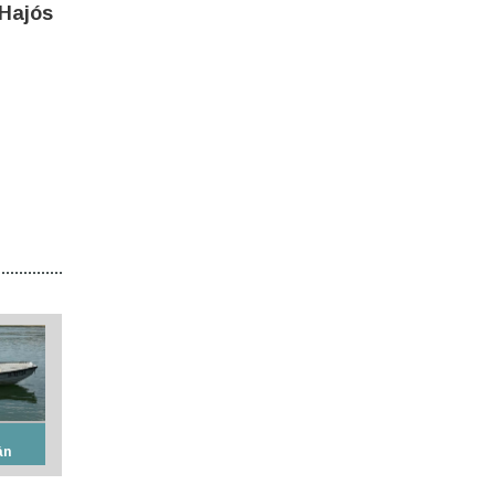
Hajós
án