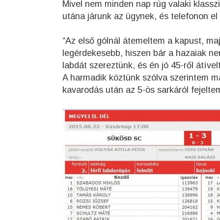
Mivel nem minden nap rúg valaki klassz
utána járunk az ügynek, és telefonon el 
“Az első gólnál átemeltem a kapust, maj
legérdekesebb, hiszen bár a hazaiak ne
labdát szereztünk, és én jó 45-ről átível
A harmadik köztünk szólva szerintem már
kavarodás után az 5-ös sarkáról fejelte