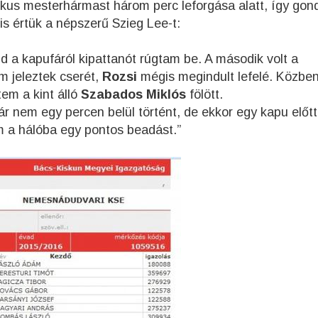
ikus mesterhármast három perc leforgása alatt, így gon
is értük a népszerű Szieg Lee-t:
d a kapufáról kipattanót rúgtam be. A második volt a
m jeleztek cserét,
Rozsi
mégis megindult lefelé. Közbe
tem a kint álló
Szabados Miklós
fölött.
 nem egy percen belül történt, de ekkor egy kapu előtt
m a hálóba egy pontos beadást.”