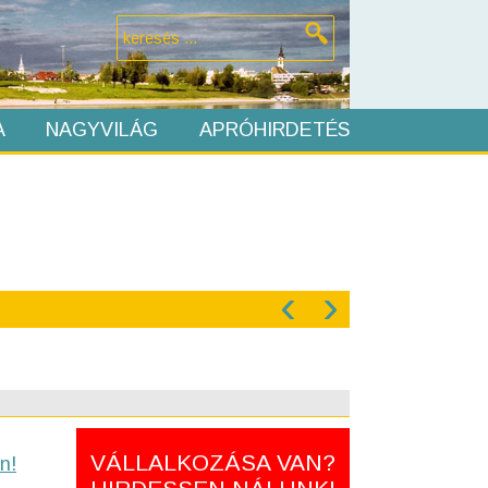
A
NAGYVILÁG
APRÓHIRDETÉS
‹
›
VÁLLALKOZÁSA VAN?
n!