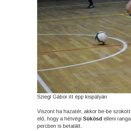
Sziegl Gábor itt épp kispályán
Viszont ha hazatér, akkor be-be szokott á
elő, hogy a hétvégi
Sükösd
elleni ranga
percben is betalált.