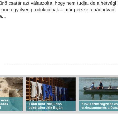
űnő csatár azt válaszolta, hogy nem tudja, de a hétvégi
lenne egy ilyen produkciónak – már persze a nádudvari
ra…
 éves
antak
Több mint 700 judós
Kisvízszintrögzítés és
l
edzőtáborozik Baján
vízhozammérés a Dun