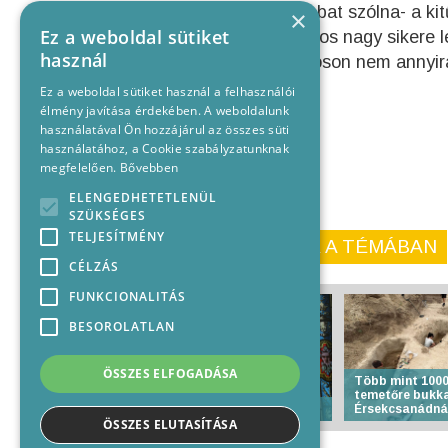
az még ennél is nagyobbat szólna- a kit
×
Ez a weboldal sütiket
elleni örökrangadón biztos nagy sikere 
használ
drukkerek körében. Hajóson nem annyi
Ez a weboldal sütiket használ a felhasználói
élmény javítása érdekében. A weboldalunk
használatával Ön hozzájárul az összes süti
használatához, a Cookie szabályzatunknak
megfelelően.
Bővebben
ELENGEDHETETLENÜL
SZÜKSÉGES
TELJESÍTMÉNY
KORÁBBI CIKKEINK A TÉMÁBAN
CÉLZÁS
FUNKCIONALITÁS
BESOROLATLAN
ÖSSZES ELFOGADÁSA
Több mint 1000
temetőre bukk
Anyakönyvi hírek
Érsekcsanádná
ÖSSZES ELUTASÍTÁSA