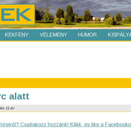
KÉKFÉNY
VÉLEMÉNY
HUMOR
KISPÁLY
c alatt
tés: 11 év
híreiről? Csatlakozz hozzánk! Klikk, és like a Facebooko