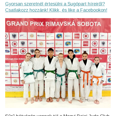
Gyorsan szeretnél értesülni a Sugópart híreiről?
Csatlakozz hozzánk! Klikk, és like a Facebookon!