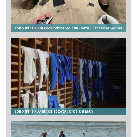
Több mint 1000 éves temetőre bukkantak Érsekcsanádnál
Több mint 700 judós edzőtáborozik Baján