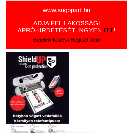
www.sugopart.hu
ADJA FEL LAKOSSÁGI
APRÓHIRDETÉSÉT INGYEN
ITT
!
Bejelentkezés
/
Regisztráció