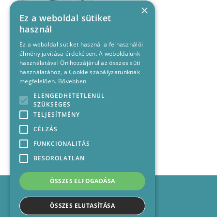
×
Ez a weboldal sütiket
használ
Ez a weboldal sütiket használ a felhasználói
élmény javítása érdekében. A weboldalunk
használatával Ön hozzájárul az összes süti
használatához, a Cookie szabályzatunknak
megfelelően.
Bővebben
ELENGEDHETETLENÜL
SZÜKSÉGES
TELJESÍTMÉNY
CÉLZÁS
FUNKCIONALITÁS
BESOROLATLAN
ÖSSZES ELFOGADÁSA
Impresszum
Médiajánlat
ÖSSZES ELUTASÍTÁSA
Felhasználási feltételek