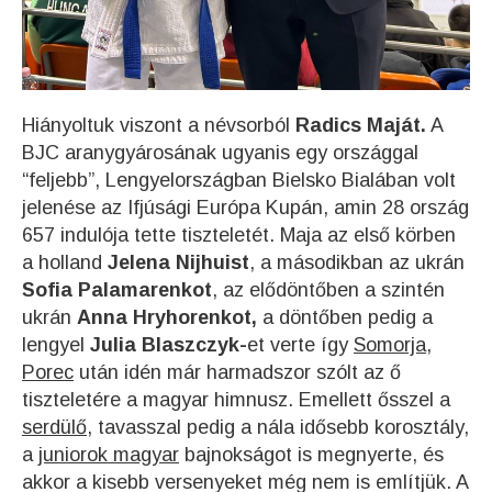
Hiányoltuk viszont a névsorból
Radics Maját.
A
BJC aranygyárosának ugyanis egy országgal
“feljebb”, Lengyelországban Bielsko Bialában volt
jelenése az Ifjúsági Európa Kupán, amin 28 ország
657 indulója tette tiszteletét. Maja az első körben
a holland
Jelena Nijhuist
, a másodikban az ukrán
Sofia Palamarenkot
, az elődöntőben a szintén
ukrán
Anna Hryhorenkot,
a döntőben pedig a
lengyel
Julia Blaszczyk-
et verte így
Somorja,
Porec
után idén már harmadszor szólt az ő
tiszteletére a magyar himnusz. Emellett ősszel a
serdülő,
tavasszal pedig a nála idősebb korosztály,
a
juniorok magyar
bajnokságot is megnyerte, és
akkor a kisebb versenyeket még nem is említjük. A