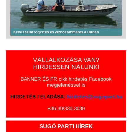
Kisvízszintrögzítés és vízhozammérés a Dunán
VÁLLALKOZÁSA VAN?
HIRDESSEN NÁLUNK!
BANNER ÉS PR cikk hirdetés Facebook
megjelenéssel is
HIRDETÉS FELADÁSA:
hirdetes@sugopart.hu
+36-30/330-3030
SUGÓ PARTI HÍREK