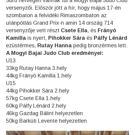
Sűrű hétvégén vannak túl a Mogyi Bajai Judo Club
versenyzői. Először jött a hír, hogy május 17-én
szombaton a felvidéki Rimaszombaton az
utánpótlás Grand Prix-n amin 14 ország 714
versenyzője vett részt
Csete Ella
, és
Frányó
Kamilla
is nyert,
Pihokker Sára
és
Pálfy Lénárd
ezüstérmes,
Rutay Hanna
pedig bronzérmes lett.
A Mogyi Bajai Judo Club eredményei:
U13
33kg Rutay Hanna 3.hely
44kg Frányó Kamilla 1.hely
U15
44kg Pihokker Sára 2.hely
57kg Csete Ella 1.hely
60kg Pálfy Lénárd 2.hely
46kg Gazdag Bálint helyezetlen
50kg Barkúti Levente helyezetlen