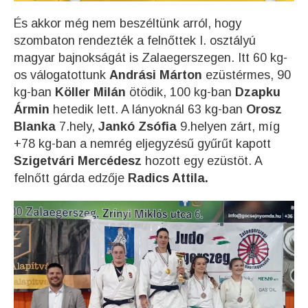
És akkor még nem beszéltünk arról, hogy
szombaton rendezték a felnőttek I. osztályú
magyar bajnokságát is Zalaegerszegen. Itt 60 kg-
os válogatottunk
Andrási Márton
ezüstérmes, 90
kg-ban
Köller Milán
ötödik, 100 kg-ban
Dzapku
Ármin
hetedik lett. A lányoknál 63 kg-ban
Orosz
Blanka
7.hely,
Jankó Zsófia
9.helyen zárt, míg
+78 kg-ban a nemrég eljegyzésű gyűrűt kapott
Szigetvári Mercédesz
hozott egy ezüstöt. A
felnőtt gárda edzője
Radics Attila.