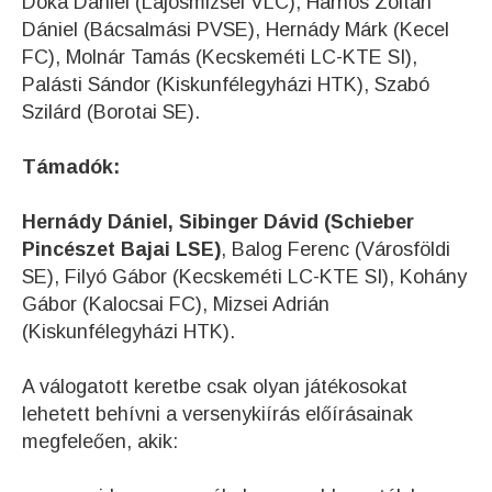
Dóka Dániel (Lajosmizsei VLC), Harnos Zoltán
Dániel (Bácsalmási PVSE), Hernády Márk (Kecel
FC), Molnár Tamás (Kecskeméti LC-KTE SI),
Palásti Sándor (Kiskunfélegyházi HTK), Szabó
Szilárd (Borotai SE).
Támadók:
Hernády Dániel, Sibinger Dávid (Schieber
Pincészet Bajai LSE)
, Balog Ferenc (Városföldi
SE), Filyó Gábor (Kecskeméti LC-KTE SI), Kohány
Gábor (Kalocsai FC), Mizsei Adrián
(Kiskunfélegyházi HTK).
A válogatott keretbe csak olyan játékosokat
lehetett behívni a versenykiírás előírásainak
megfeleően, akik: