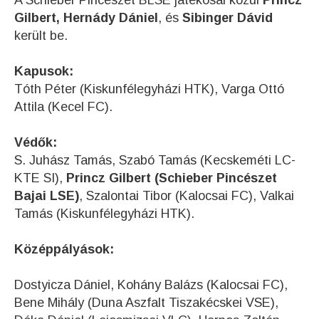
A Schieber Pincészet BLSE játékosai közül
Princz
Gilbert, Hernády Dániel
, és
Sibinger Dávid
került be.
Kapusok:
Tóth Péter (Kiskunfélegyházi HTK), Varga Ottó
Attila (Kecel FC).
Védők:
S. Juhász Tamás, Szabó Tamás (Kecskeméti LC-
KTE SI),
Princz Gilbert (Schieber Pincészet
Bajai LSE)
, Szalontai Tibor (Kalocsai FC), Valkai
Tamás (Kiskunfélegyházi HTK).
Középpályások:
Dostyicza Dániel, Kohány Balázs (Kalocsai FC),
Bene Mihály (Duna Aszfalt Tiszakécskei VSE),