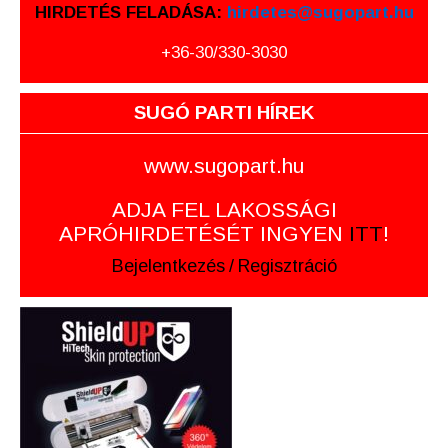
HIRDETÉS FELADÁSA:
hirdetes@sugopart.hu
+36-30/330-3030
SUGÓ PARTI HÍREK
www.sugopart.hu
ADJA FEL LAKOSSÁGI
APRÓHIRDETÉSÉT INGYEN
ITT
!
Bejelentkezés
/
Regisztráció