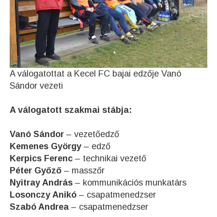
A válogatottat a Kecel FC bajai edzője Vanó
Sándor vezeti
A válogatott szakmai stábja:
Vanó Sándor
– vezetőedző
Kemenes György
– edző
Kerpics Ferenc
– technikai vezető
Péter Győző
– masszőr
Nyitray András
– kommunikációs munkatárs
Losonczy Anikó
– csapatmenedzser
Szabó Andrea
– csapatmenedzser