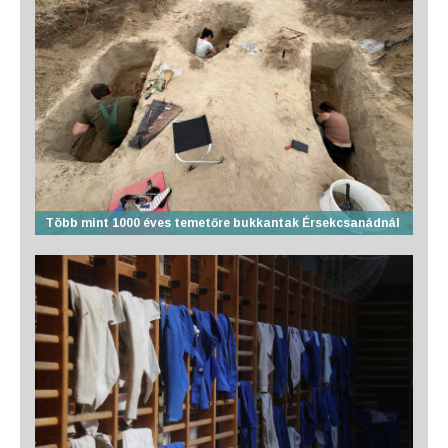
Több mint 1000 éves temetőre bukkantak Érsekcsanádnál