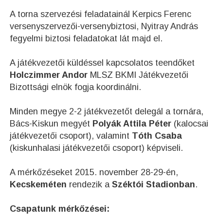
A torna szervezési feladatainál Kerpics Ferenc
versenyszervezői-versenybiztosi, Nyitray András
fegyelmi biztosi feladatokat lát majd el.
A játékvezetői küldéssel kapcsolatos teendőket
Holczimmer Andor
MLSZ BKMI Játékvezetői
Bizottsági elnök fogja koordinálni.
Minden megye 2-2 játékvezetőt delegál a tornára,
Bács-Kiskun megyét
Polyák Attila Péter
(kalocsai
játékvezetői csoport), valamint
Tóth Csaba
(kiskunhalasi játékvezetői csoport) képviseli.
A mérkőzéseket 2015. november 28-29-én,
Kecskeméten
rendezik a
Széktói Stadionban
.
Csapatunk mérkőzései: