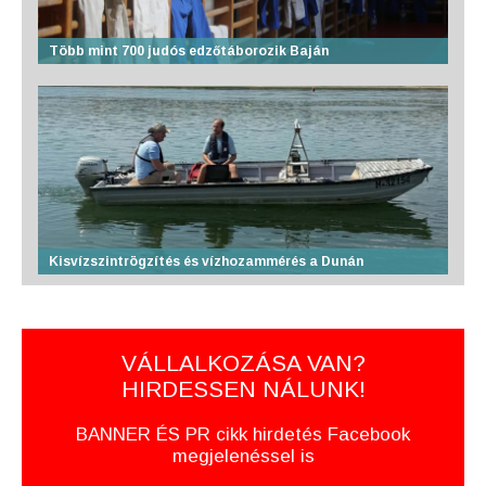
Több mint 700 judós edzőtáborozik Baján
Kisvízszintrögzítés és vízhozammérés a Dunán
VÁLLALKOZÁSA VAN?
HIRDESSEN NÁLUNK!
BANNER ÉS PR cikk hirdetés Facebook
megjelenéssel is