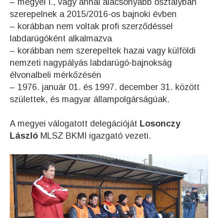
– megyei I., vagy annál alacsonyabb osztályban
szerepelnek a 2015/2016-os bajnoki évben
– korábban nem voltak profi szerződéssel
labdarúgóként alkalmazva
– korábban nem szerepeltek hazai vagy külföldi
nemzeti nagypályás labdarúgó-bajnokság
élvonalbeli mérkőzésén
– 1976. január 01. és 1997. december 31. között
születtek, és magyar állampolgárságúak.
A megyei válogatott delegációját
Losonczy
László
MLSZ BKMI igazgató vezeti.