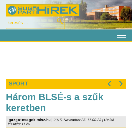
‹
›
SPORT
Három BLSÉ-s a szűk
keretben
igazgatosagok.mlsz.hu
|
2015. November 25. 17:00:23 | Utolsó
frissítés: 11 év