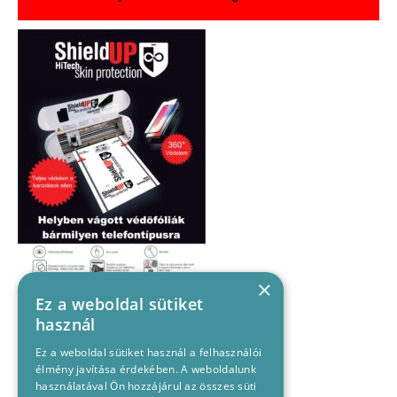
×
Ez a weboldal sütiket
használ
Ez a weboldal sütiket használ a felhasználói
élmény javítása érdekében. A weboldalunk
használatával Ön hozzájárul az összes süti