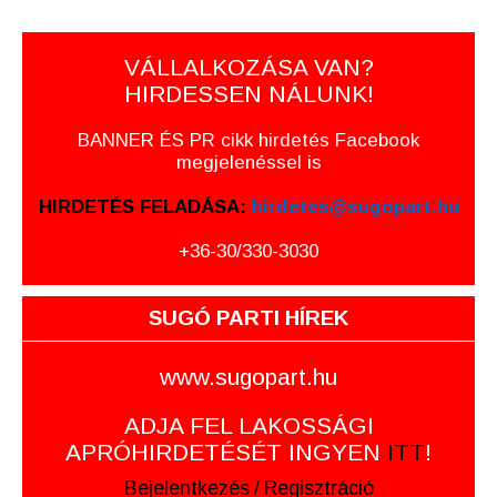
VÁLLALKOZÁSA VAN?
HIRDESSEN NÁLUNK!
BANNER ÉS PR cikk hirdetés Facebook
megjelenéssel is
HIRDETÉS FELADÁSA:
hirdetes@sugopart.hu
+36-30/330-3030
SUGÓ PARTI HÍREK
www.sugopart.hu
ADJA FEL LAKOSSÁGI
APRÓHIRDETÉSÉT INGYEN
ITT
!
Bejelentkezés
/
Regisztráció