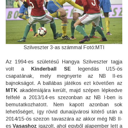
Szilveszter 3-as számmal Fotó:MTI
Az 1994-es születésű Hangya Szilveszter tagja
volt a
Kinderball SE
legendás U15-ös
csapatának, mely megnyerte az NB II-es
bajnokságot. A ballábas játékos ezt követően az
MTK
akadémiájára került, majd szépen lépkedve
felfelé a 2013/14-es szezonban az NB I-ben is
bemutatkozhatott. Nem kapott azonban sok
lehetőséget, így rövid dunaújvárosi kitérő után a
2014/15-ös szezon tavaszára az akkor még NB II-
es
Vasashoz
igazolt, ahol egyből alapember lett a