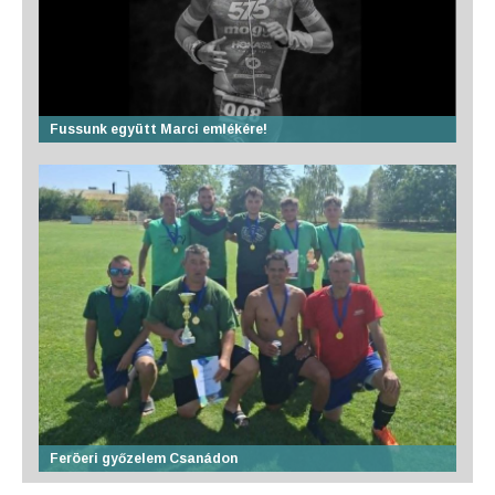
Fussunk együtt Marci emlékére!
Feröeri győzelem Csanádon