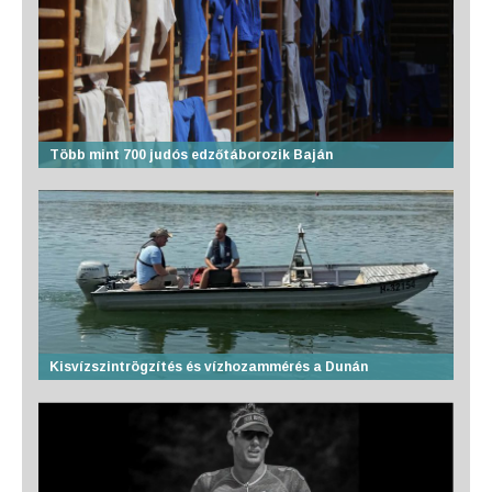
Több mint 700 judós edzőtáborozik Baján
Kisvízszintrögzítés és vízhozammérés a Dunán