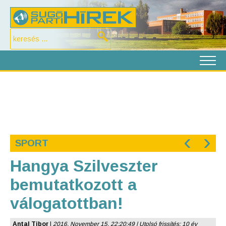
‹
›
SPORT
Hangya Szilveszter
bemutatkozott a
válogatottban!
Antal Tibor
|
2016. November 15. 22:20:49 | Utolsó frissítés: 10 év