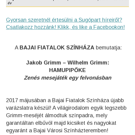
év
Gyorsan szeretnél értesülni a Sugópart híreiről?
Csatlakozz hozzánk! Klikk, és like a Facebookon!
A
BAJAI FIATALOK SZÍNHÁZA
bemutatja:
Jakob Grimm – Wilhelm Grimm:
HAMUPIPŐKE
Zenés mesejáték egy felvonásban
2017 májusában a Bajai Fiatalok Színháza újabb
varázslatra készül! A világirodalom egyik legszebb
Grimm-meséjét álmodtuk színpadra, mely
garantáltan elbűvöl majd kicsiket és nagyokat
egyaránt a Bajai Városi Színházteremben!