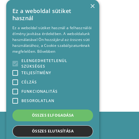
×
Ez a weboldal sütiket
használ
Ez a weboldal sütiket használ a felhasználói
élmény javítása érdekében. A weboldalunk
használatával Ön hozzájárul az összes süti
használatához, a Cookie szabályzatunknak
megfelelően.
Bővebben
ELENGEDHETETLENÜL
SZÜKSÉGES
TELJESÍTMÉNY
CÉLZÁS
FUNKCIONALITÁS
BESOROLATLAN
ÖSSZES ELFOGADÁSA
Impresszum
Médiajánlat
ÖSSZES ELUTASÍTÁSA
Felhasználási feltételek