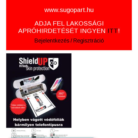
www.sugopart.hu
ADJA FEL LAKOSSÁGI
APRÓHIRDETÉSÉT INGYEN
ITT
!
Bejelentkezés
/
Regisztráció