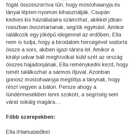
fogát összeszorítva tűri, hogy mostohaanyja és
lányai lépten-nyomon kihasználják. Csupán
kedves kis háziállataira számíthat, akikkel jóban-
rosszban összetartanak, segítik egymást. Amikor
találkozik egy jóképű idegennel az erdőben, Ella
nem is tudja, hogy a birodalom hercegével sodorta
össze a sors, akiben igazi társra lel. Amikor a
királyi udvar báli meghívókat küld szét az ország
összes hajadonjának, Ella reménykedni kezd, hogy
ismét találkozhat a sármos ifjúval. Azonban
gonosz mostohaanyja megtiltja a lánynak, hogy
részt vegyen a bálon. Persze ahogy a
tündérmesékben lenni szokott, a segítség sem
várat sokáig magára…
Főbb szerepekben:
Ella (Hamupipőke)