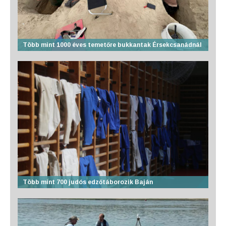
Több mint 1000 éves temetőre bukkantak Érsekcsanádnál
Több mint 700 judós edzőtáborozik Baján