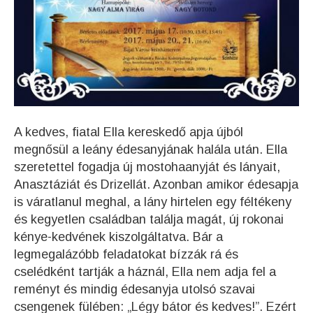
A kedves, fiatal Ella kereskedő apja újból
megnősül a leány édesanyjának halála után. Ella
szeretettel fogadja új mostohaanyját és lányait,
Anasztáziát és Drizellát. Azonban amikor édesapja
is váratlanul meghal, a lány hirtelen egy féltékeny
és kegyetlen családban találja magát, új rokonai
kénye-kedvének kiszolgáltatva. Bár a
legmegalázóbb feladatokat bízzák rá és
cselédként tartják a háznál, Ella nem adja fel a
reményt és mindig édesanyja utolsó szavai
csengenek fülében: „Légy bátor és kedves!”. Ezért