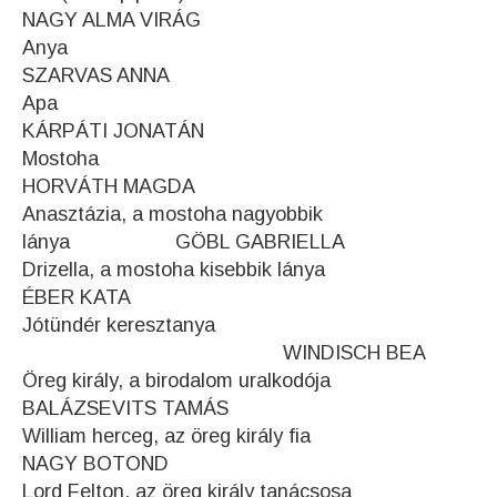
NAGY ALMA VIRÁG
Anya
SZARVAS ANNA
Apa
KÁRPÁTI JONATÁN
Mostoha
HORVÁTH MAGDA
Anasztázia, a mostoha nagyobbik
lánya GÖBL GABRIELLA
Drizella, a mostoha kisebbik lánya
ÉBER KATA
Jótündér keresztanya
WINDISCH BEA
Öreg király, a birodalom uralkodója
BALÁZSEVITS TAMÁS
William herceg, az öreg király fia
NAGY BOTOND
Lord Felton, az öreg király tanácsosa