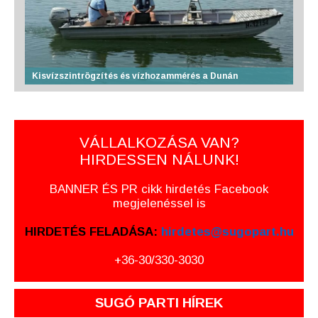
Kisvízszintrögzítés és vízhozammérés a Dunán
VÁLLALKOZÁSA VAN?
HIRDESSEN NÁLUNK!
BANNER ÉS PR cikk hirdetés Facebook
megjelenéssel is
HIRDETÉS FELADÁSA:
hirdetes@sugopart.hu
+36-30/330-3030
SUGÓ PARTI HÍREK