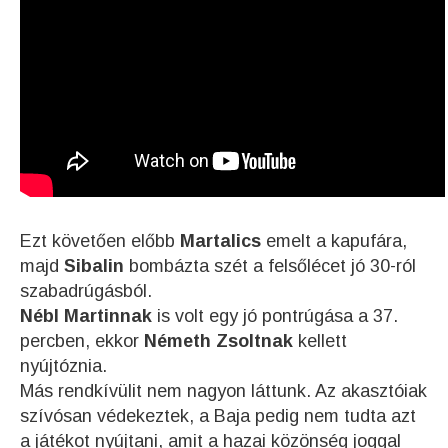
Ezt követően előbb
Martalics
emelt a kapufára,
majd
Sibalin
bombázta szét a felsőlécet jó 30-ról
szabadrúgásból.
Nébl Martinnak
is volt egy jó pontrúgása a 37.
percben, ekkor
Németh Zsoltnak
kellett
nyújtóznia.
Más rendkívülit nem nagyon láttunk. Az akasztóiak
szívósan védekeztek, a Baja pedig nem tudta azt
a játékot nyújtani, amit a hazai közönség joggal