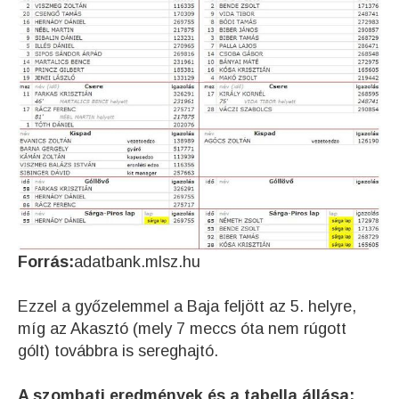
Forrás:
adatbank.mlsz.hu
Ezzel a győzelemmel a Baja feljött az 5. helyre,
míg az Akasztó (mely 7 meccs óta nem rúgott
gólt) továbbra is sereghajtó.
A szombati eredmények és a tabella állása: