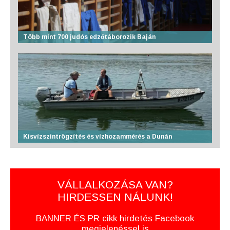
Több mint 700 judós edzőtáborozik Baján
Kisvízszintrögzítés és vízhozammérés a Dunán
VÁLLALKOZÁSA VAN?
HIRDESSEN NÁLUNK!
BANNER ÉS PR cikk hirdetés Facebook
megjelenéssel is