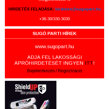
HIRDETÉS FELADÁSA:
hirdetes@sugopart.hu
+36-30/330-3030
SUGÓ PARTI HÍREK
www.sugopart.hu
ADJA FEL LAKOSSÁGI
APRÓHIRDETÉSÉT INGYEN
ITT
!
Bejelentkezés
/
Regisztráció