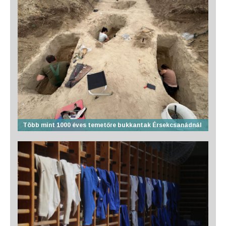
Több mint 1000 éves temetőre bukkantak Érsekcsanádnál