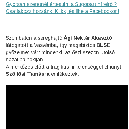
Gyorsan szeretnél értesülni a Sugópart híreiről?
Csatlakozz hozzánk! Klikk, és like a Facebookon!
Szombaton a sereghajtó
Ági Nektár Akasztó
látogatott a Vasváriba, így magabiztos
BLSE
győzelmet várt mindenki, az őszi szezon utolsó
hazai bajnokiján.
A mérkőzés előtt a tragikus hirtelenséggel elhunyt
Szöllősi Tamásra
emlékeztek.