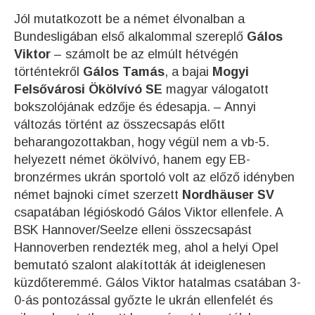
Jól mutatkozott be a német élvonalban a
Bundesligában első alkalommal szereplő
Gálos
Viktor
– számolt be az elmúlt hétvégén
történtekről
Gálos Tamás
, a bajai
Mogyi
Felsővárosi Ökölvívó SE
magyar válogatott
bokszolójának edzője és édesapja. – Annyi
változás történt az összecsapás előtt
beharangozottakban, hogy végül nem a vb-5.
helyezett német ökölvívó, hanem egy EB-
bronzérmes ukrán sportoló volt az előző idényben
német bajnoki címet szerzett
Nordhäuser SV
csapatában légióskodó Gálos Viktor ellenfele. A
BSK Hannover/Seelze elleni összecsapást
Hannoverben rendezték meg, ahol a helyi Opel
bemutató szalont alakították át ideiglenesen
küzdőteremmé. Gálos Viktor hatalmas csatában 3-
0-ás pontozással győzte le ukrán ellenfelét és