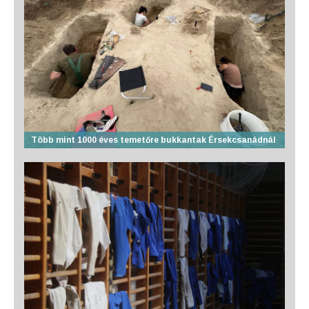
Több mint 1000 éves temetőre bukkantak Érsekcsanádnál