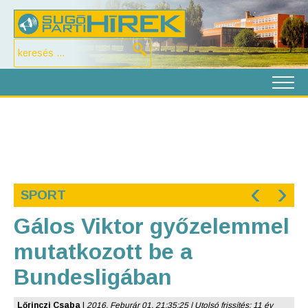
‹
›
SPORT
Gálos Viktor győzelemmel
mutatkozott be a
Bundesligában
Lőrinczi Csaba
|
2016. Feburár 01. 21:35:25 | Utolsó frissítés: 11 év