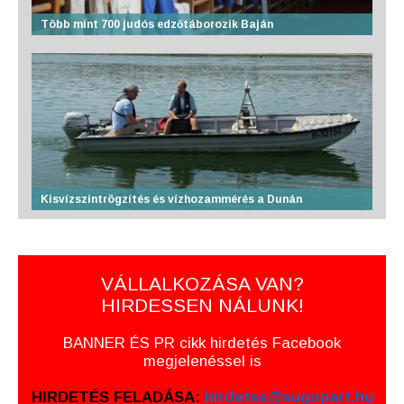
Több mint 700 judós edzőtáborozik Baján
Kisvízszintrögzítés és vízhozammérés a Dunán
VÁLLALKOZÁSA VAN?
HIRDESSEN NÁLUNK!
BANNER ÉS PR cikk hirdetés Facebook
megjelenéssel is
HIRDETÉS FELADÁSA:
hirdetes@sugopart.hu