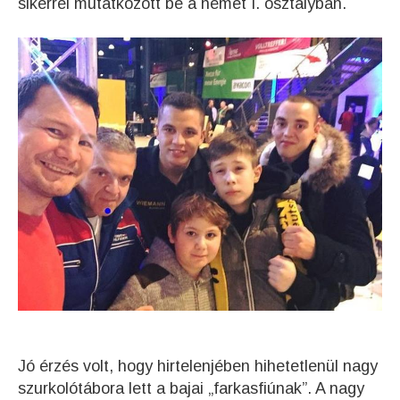
sikerrel mutatkozott be a német I. osztályban.
Jó érzés volt, hogy hirtelenjében hihetetlenül nagy
szurkolótábora lett a bajai „farkasfiúnak”. A nagy