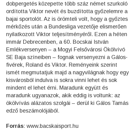
dobpergetés közepette több száz német szurkoló
ordította Viktor nevét és buzdította győzelemre a
bajai sportolót. Az is örömteli volt, hogy a győztes
mérkőzés után a Bundesliga vezetője elismerően
nyilatkozott Viktor teljesítményéről. Ezen a héten
immár Debrecenben, a 60. Bocskai István
Emlékversenyen – a Mogyi Felsővárosi Ökölvívó
SE Baja színeiben – fognak versenyezni a Gálos-
fivérek, Roland és Viktor. Reményeink szerint
ismét megmutatjuk majd a nagyvilágnak hogy egy
kisvárosból indulva is sokra vinni lehet és sok
mindent el lehet érni. Maradunk együtt és
maradunk ugyanazok, akik eddig is voltunk: az
ökölvívás alázatos szolgái – derül ki Gálos Tamás
edző beszámolójából.
Forrás
: www.bacskaisport.hu