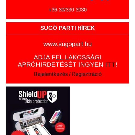
+36-30/330-3030
SUGÓ PARTI HÍREK
www.sugopart.hu
ADJA FEL LAKOSSÁGI
APRÓHIRDETÉSÉT INGYEN
ITT
!
Bejelentkezés
/
Regisztráció