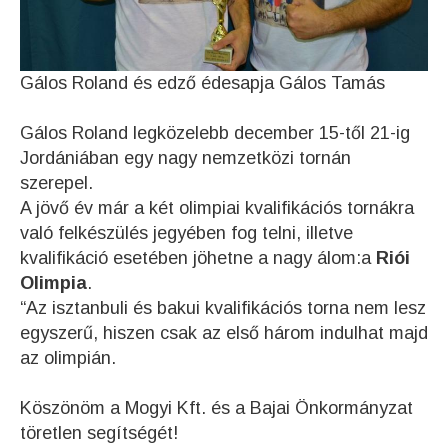
Gálos Roland és edző édesapja Gálos Tamás
Gálos Roland legközelebb december 15-től 21-ig
Jordániában egy nagy nemzetközi tornán
szerepel.
A jövő év már a két olimpiai kvalifikációs tornákra
való felkészülés jegyében fog telni, illetve
kvalifikáció esetében jöhetne a nagy álom:a
Riói
Olimpia
.
“Az isztanbuli és bakui kvalifikációs torna nem lesz
egyszerű, hiszen csak az első három indulhat majd
az olimpián.
Köszönöm a Mogyi Kft. és a Bajai Önkormányzat
töretlen segítségét!