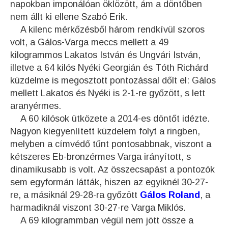
napokban imponálóan öklözött, ám a döntőben
nem állt ki ellene Szabó Erik.
A kilenc mérkőzésből három rendkívül szoros
volt, a Gálos-Varga meccs mellett a 49
kilogrammos Lakatos István és Ungvári István,
illetve a 64 kilós Nyéki Georgián és Tóth Richárd
küzdelme is megosztott pontozással dőlt el: Gálos
mellett Lakatos és Nyéki is 2-1-re győzött, s lett
aranyérmes.
A 60 kilósok ütközete a 2014-es döntőt idézte.
Nagyon kiegyenlített küzdelem folyt a ringben,
melyben a címvédő tűnt pontosabbnak, viszont a
kétszeres Eb-bronzérmes Varga irányított, s
dinamikusabb is volt. Az összecsapást a pontozók
sem egyformán látták, hiszen az egyiknél 30-27-
re, a másiknál 29-28-ra győzött
Gálos Roland
, a
harmadiknál viszont 30-27-re Varga Miklós.
A 69 kilogrammban végül nem jött össze a