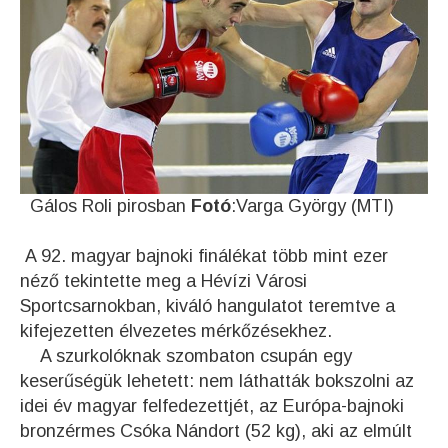
Gálos Roli pirosban
Fotó
:Varga György (MTI)
A 92. magyar bajnoki finálékat több mint ezer
néző tekintette meg a Hévízi Városi
Sportcsarnokban, kiváló hangulatot teremtve a
kifejezetten élvezetes mérkőzésekhez.
A szurkolóknak szombaton csupán egy
keserűségük lehetett: nem láthatták bokszolni az
idei év magyar felfedezettjét, az Európa-bajnoki
bronzérmes Csóka Nándort (52 kg), aki az elmúlt