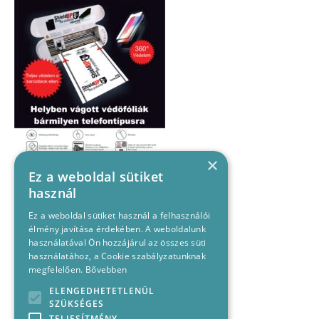
×
Ez a weboldal sütiket
használ
Ez a weboldal sütiket használ a felhasználói
élmény javítása érdekében. A weboldalunk
használatával Ön hozzájárul az összes süti
használatához, a Cookie szabályzatunknak
megfelelően.
Bővebben
ELENGEDHETETLENÜL
SZÜKSÉGES
TELJESÍTMÉNY