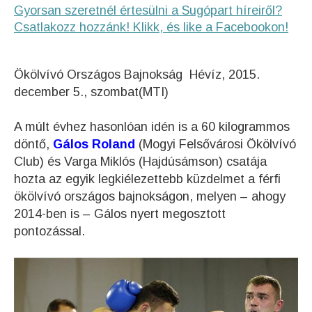
Gyorsan szeretnél értesülni a Sugópart híreiről?
Csatlakozz hozzánk! Klikk, és like a Facebookon!
Ökölvívó Országos Bajnokság
Hévíz, 2015.
december 5., szombat(MTI)
A múlt évhez hasonlóan idén is a 60 kilogrammos
döntő,
Gálos Roland
(Mogyi Felsővárosi Ökölvívó
Club) és Varga Miklós (Hajdúsámson) csatája
hozta az egyik legkiélezettebb küzdelmet a férfi
ökölvívó országos bajnokságon, melyen – ahogy
2014-ben is – Gálos nyert megosztott
pontozással.