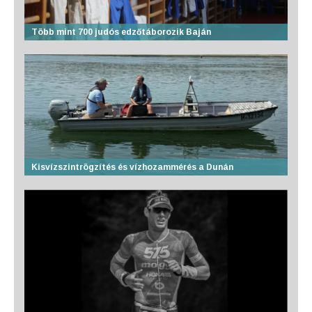
Több mint 700 judós edzőtáborozik Baján
Kisvízszintrögzítés és vízhozammérés a Dunán