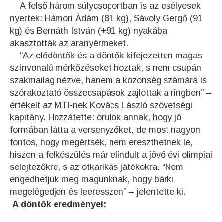
A felső három súlycsoportban is az esélyesek
nyertek: Hámori Ádám (81 kg), Sávoly Gergő (91
kg) és Bernáth István (+91 kg) nyakába
akasztották az aranyérmeket.
“Az elődöntők és a döntők kifejezetten magas
színvonalú mérkőzéseket hoztak, s nem csupán
szakmailag nézve, hanem a közönség számára is
szórakoztató összecsapások zajlottak a ringben” –
értékelt az MTI-nek Kovács László szövetségi
kapitány. Hozzátette: örülök annak, hogy jó
formában látta a versenyzőket, de most nagyon
fontos, hogy megértsék, nem ereszthetnek le,
hiszen a felkészülés már elindult a jövő évi olimpiai
selejtezőkre, s az ötkarikás játékokra. “Nem
engedhetjük meg magunknak, hogy bárki
megelégedjen és leeresszen” – jelentette ki.
A döntők eredményei: