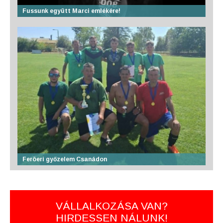
Fussunk együtt Marci emlékére!
Feröeri győzelem Csanádon
VÁLLALKOZÁSA VAN?
HIRDESSEN NÁLUNK!