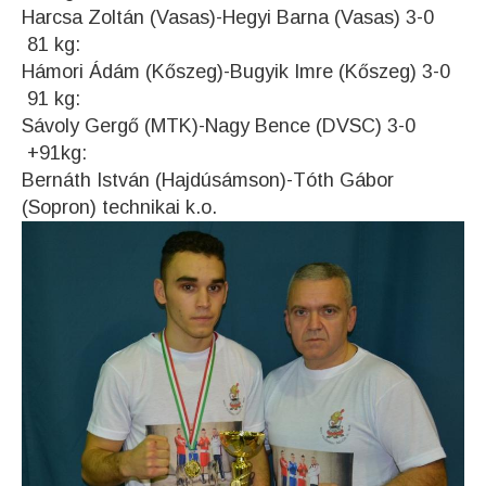
Harcsa Zoltán (Vasas)-Hegyi Barna (Vasas) 3-0
81 kg:
Hámori Ádám (Kőszeg)-Bugyik Imre (Kőszeg) 3-0
91 kg:
Sávoly Gergő (MTK)-Nagy Bence (DVSC) 3-0
+91kg:
Bernáth István (Hajdúsámson)-Tóth Gábor
(Sopron) technikai k.o.