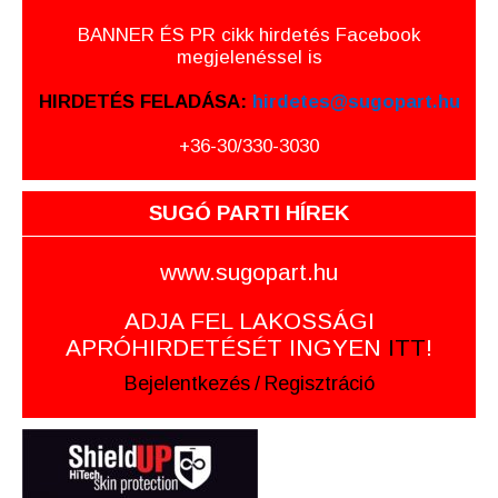
BANNER ÉS PR cikk hirdetés Facebook
megjelenéssel is
HIRDETÉS FELADÁSA:
hirdetes@sugopart.hu
+36-30/330-3030
SUGÓ PARTI HÍREK
www.sugopart.hu
ADJA FEL LAKOSSÁGI
APRÓHIRDETÉSÉT INGYEN
ITT
!
Bejelentkezés
/
Regisztráció