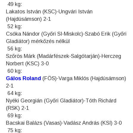
49 kg:
Lakatos István (KSC)-Ungvári István
(Hajdúsámson) 2-1
52 kg:
Csóka Nándor (Győri SI-Miskolc)-Szabó Erik (Győri
Gladiátor) mérkőzés nélkül
56 kg:
Szőrös Márk (Madárfészek-Salgótarján)-Herczeg
Norbert (KSC) 3-0
60 kg:
Gálos Roland
(FÖS)-Varga Miklós (Hajdúsámson)
2-1
64 kg:
Nyéki Georgián (Győri Gladiátor)-Tóth Richárd
(RSK) 2-1
69 kg:
Bacskai Balázs (Vasas)-Vadász András (KSI) 3-0
75 kg: