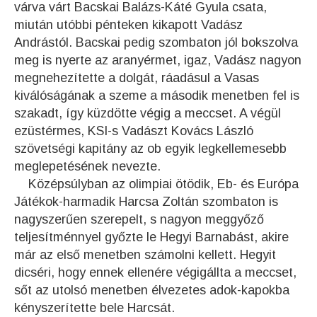
várva várt Bacskai Balázs-Káté Gyula csata,
miután utóbbi pénteken kikapott Vadász
Andrástól. Bacskai pedig szombaton jól bokszolva
meg is nyerte az aranyérmet, igaz, Vadász nagyon
megnehezítette a dolgát, ráadásul a Vasas
kiválóságának a szeme a második menetben fel is
szakadt, így küzdötte végig a meccset. A végül
ezüstérmes, KSI-s Vadászt Kovács László
szövetségi kapitány az ob egyik legkellemesebb
meglepetésének nevezte.
Középsúlyban az olimpiai ötödik, Eb- és Európa
Játékok-harmadik Harcsa Zoltán szombaton is
nagyszerűen szerepelt, s nagyon meggyőző
teljesítménnyel győzte le Hegyi Barnabást, akire
már az első menetben számolni kellett. Hegyit
dicséri, hogy ennek ellenére végigállta a meccset,
sőt az utolsó menetben élvezetes adok-kapokba
kényszerítette bele Harcsát.