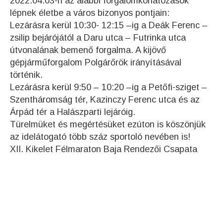
2022.04.03-n az alábbi forgalomkorlátozások
lépnek életbe a város bizonyos pontjain:
Lezárásra kerül 10:30- 12:15 –ig a Deák Ferenc –
zsilip bejárójától a Daru utca – Futrinka utca
útvonalának bemenő forgalma. A kijövő
gépjárműforgalom Polgárőrök irányításával
történik.
Lezárásra kerül 9:50 – 10:20 –ig a Petőfi-sziget –
Szentháromság tér, Kazinczy Ferenc utca és az
Árpád tér a Halászparti lejáróig.
Türelmüket és megértésüket ezúton is köszönjük
az idelátogató több száz sportoló nevében is!
XII. Kikelet Félmaraton Baja Rendezői Csapata