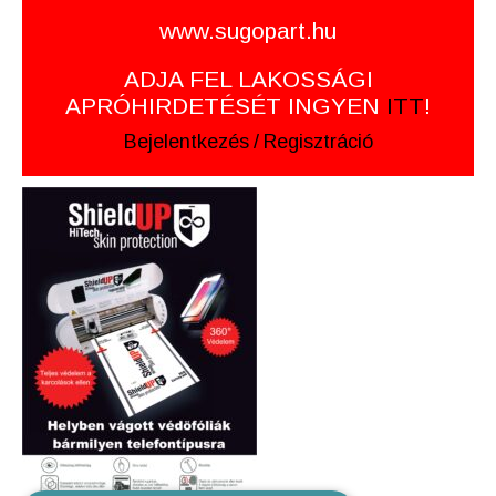
www.sugopart.hu
ADJA FEL LAKOSSÁGI
APRÓHIRDETÉSÉT INGYEN
ITT
!
Bejelentkezés
/
Regisztráció