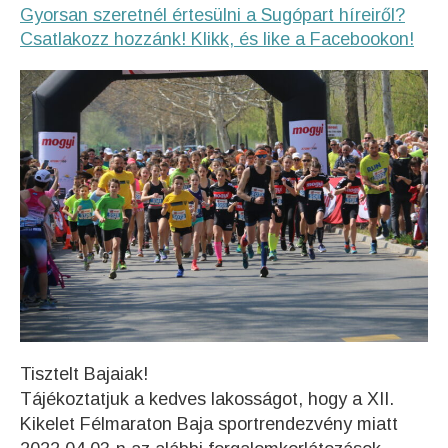
Gyorsan szeretnél értesülni a Sugópart híreiről?
Csatlakozz hozzánk! Klikk, és like a Facebookon!
Tisztelt Bajaiak!
Tájékoztatjuk a kedves lakosságot, hogy a XII.
Kikelet Félmaraton Baja sportrendezvény miatt