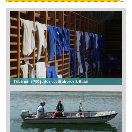
Több mint 700 judós edzőtáborozik Baján