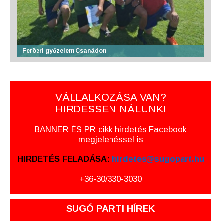
Feröeri győzelem Csanádon
VÁLLALKOZÁSA VAN?
HIRDESSEN NÁLUNK!
BANNER ÉS PR cikk hirdetés Facebook
megjelenéssel is
HIRDETÉS FELADÁSA:
hirdetes@sugopart.hu
+36-30/330-3030
SUGÓ PARTI HÍREK