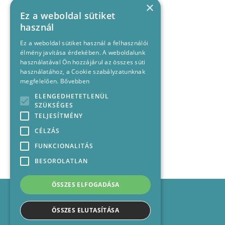
×
Ez a weboldal sütiket
használ
Ez a weboldal sütiket használ a felhasználói
élmény javítása érdekében. A weboldalunk
használatával Ön hozzájárul az összes süti
használatához, a Cookie szabályzatunknak
megfelelően.
Bővebben
ELENGEDHETETLENÜL
SZÜKSÉGES
TELJESÍTMÉNY
CÉLZÁS
FUNKCIONALITÁS
BESOROLATLAN
ÖSSZES ELFOGADÁSA
Impresszum
Médiajánlat
ÖSSZES ELUTASÍTÁSA
Felhasználási feltételek
Panaszkezelési nyilatkozat