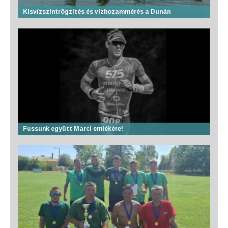
Kisvízszintrögzítés és vízhozammérés a Dunán
Fussunk együtt Marci emlékére!