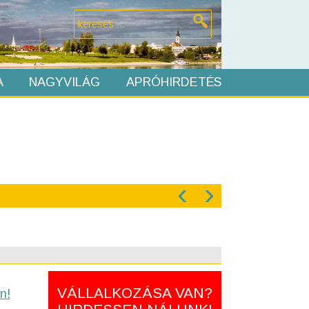
A
NAGYVILÁG
APRÓHIRDETÉS
‹
›
VÁLLALKOZÁSA VAN?
n!