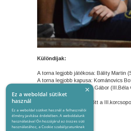
Különdíjak:
A torna legjobb játékosa: Bálity Martin
A torna legjobb kapusa: Kománovics B
A torna gólkirálya: Ikladi Gábor (III.Bé
×
Ez a weboldal sütiket
használ
Folytatás szerdán délelőtt a III.korcs
Ez a weboldal sütiket használ a felhasználói
élmény javítása érdekében. A weboldalunk
használatával Ön hozzájárul az összes süti
használatához, a Cookie szabályzatunknak