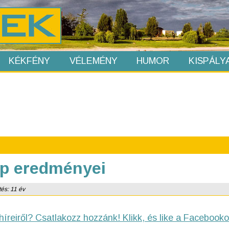
KÉKFÉNY
VÉLEMÉNY
HUMOR
KISPÁLY
ap eredményei
tés: 11 év
híreiről? Csatlakozz hozzánk! Klikk, és like a Facebooko