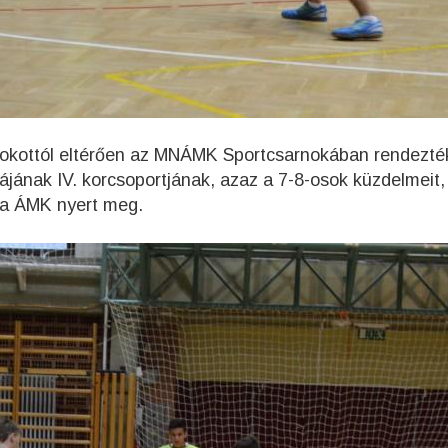
zokottól eltérően az MNÁMK Sportcsarnokában rendezt
ájának IV. korcsoportjának, azaz a 7-8-osok küzdelmeit,
ca ÁMK nyert meg.