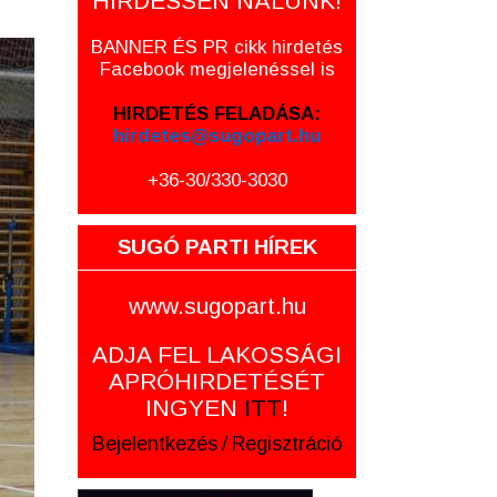
HIRDESSEN NÁLUNK!
BANNER ÉS PR cikk hirdetés
Facebook megjelenéssel is
HIRDETÉS FELADÁSA:
hirdetes@sugopart.hu
+36-30/330-3030
SUGÓ PARTI HÍREK
www.sugopart.hu
ADJA FEL LAKOSSÁGI
APRÓHIRDETÉSÉT
INGYEN
ITT
!
Bejelentkezés
/
Regisztráció