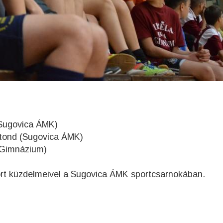
 (Sugovica ÁMK)
otond (Sugovica ÁMK)
la Gimnázium)
oport küzdelmeivel a Sugovica ÁMK sportcsarnokában.