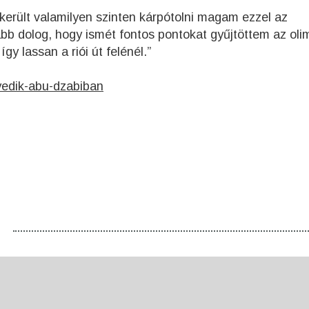
került valamilyen szinten kárpótolni magam ezzel az
bb dolog, hogy ismét fontos pontokat gyűjtöttem az oli
gy lassan a riói út felénél.”
gyedik-abu-dzabiban