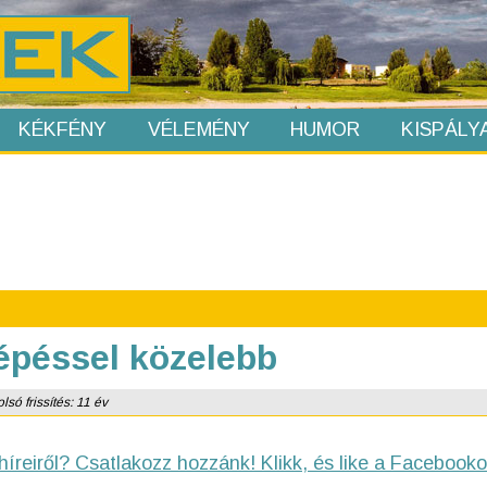
KÉKFÉNY
VÉLEMÉNY
HUMOR
KISPÁLY
épéssel közelebb
lsó frissítés: 11 év
híreiről? Csatlakozz hozzánk! Klikk, és like a Facebooko