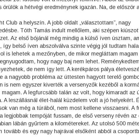
 is örülök a hétvégi eredménynek igazán. Na, de először 
ht Club a helyszín. A jobb oldalt „választottam”, nagy
ésbe. Tóth Tamás indult mellőlem, aki szépen kiúszot
vizet. Az első bójánál még mindig a külső íven úsztam, a
, így belső íven abszolválva szinte végig jól tudtam hala
ol is lehetek a mezőnyben, de mikor megláttam magam
t megnyugodtam, hogy nagy baj nem lehet. Reménykedte
ezhetek, de nem így lett. A kerékpáros pálya életvesz
 de a nagyobb probléma az úttesten hagyott terelő gomb
n is nem egyszer kiverték a versenyzők kezéből a kormá
m magam. A legfurcsább talán az volt, hogy kimaradt az 
A leszállásnál élet-halál küzdelem volt a jó helyekért. 
ok van még a túrából, nem most kellene visszaesni. A f
 a legjobbak tempóját fussam, de első verseny révén az
Fabian lábán gyűrtem a kilométereket. Az utolsó 500 méte
tovább és egy nagy hajrával elsőként abból a csoportbó