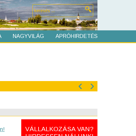
A
NAGYVILÁG
APRÓHIRDETÉS
‹
›
VÁLLALKOZÁSA VAN?
n!