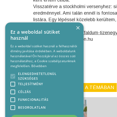
ként értem célba.
Visszatérve a stockholmi versenyhez: si
eredménnyel. Ami talán ennél is fontosa
listára. Egy lépéssel közelebb kerültem, í
Korábbi cikkünk:
×
Ez a weboldal sütiket
http://sugopart.hu/sport/faldum-tizene
használ
Forrás:www.mogyitriatlon.hu
Ez a weboldal sütiket használ a felhasználói
élmény javítása érdekében. A weboldalunk
használatával Ön hozzájárul az összes süti
használatához, a Cookie szabályzatunknak
megfelelően.
Bővebben
ELENGEDHETETLENÜL
SZÜKSÉGES
TELJESÍTMÉNY
KORÁBBI CIKKEINK A TÉMÁBAN
CÉLZÁS
FUNKCIONALITÁS
BESOROLATLAN