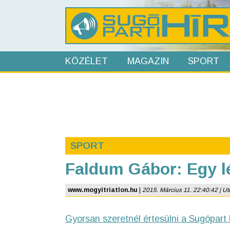
KÖZÉLET
MAGAZIN
SPORT
SPORT
Faldum Gábor: Egy l
www.mogyitriatlon.hu
|
2015. Március 11. 22:40:42 | Uto
Gyorsan szeretnél értesülni a Sugópart 