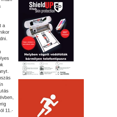
a
t a
mikor
dni.
m
élyes
ok
nyt.
úszás
Én
utás
 évben,
rig
l 11.-