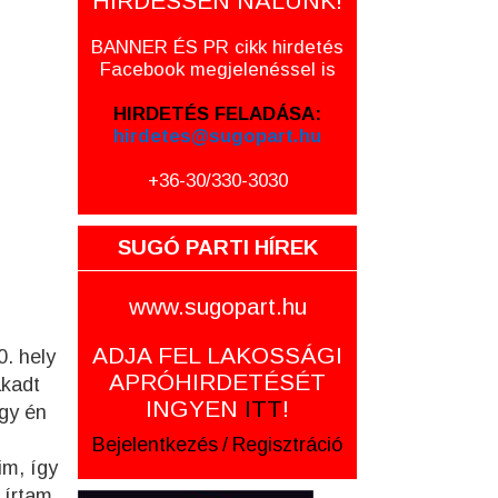
HIRDESSEN NÁLUNK!
BANNER ÉS PR cikk hirdetés
Facebook megjelenéssel is
HIRDETÉS FELADÁSA:
hirdetes@sugopart.hu
+36-30/330-3030
SUGÓ PARTI HÍREK
www.sugopart.hu
ADJA FEL LAKOSSÁGI
0. hely
APRÓHIRDETÉSÉT
akadt
INGYEN
ITT
!
így én
Bejelentkezés
/
Regisztráció
im, így
 írtam