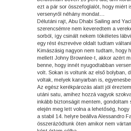
ezt a pár sor összefoglalót, hogy miért
versenyről néhány mondat…
Délutáni rajt, Abu Dhabi Sailing and Yac
szerencsémre nem keveredtem a vereked
sorból, így csinált nekem tökéletes láb
egy rést észrevéve oldalt tudtam váltani
Kimászásig nagyon nem tudtam, hogy h
mellett Johny Brownlee-t, akkor azér
benne, hogy innét nyugodtabban verseny
volt. Sokan is voltunk az első bolyban,
voltak, melyek kanyarban is, egyenesbe
Az egész kerékpározás alatt jól érezte
utáni satu, amihez hozzá vagyok szokva. 
inkább biztonságit mentem, gondoltam s
elején meg lett volna a lehetőség, hogy
a stabil 14. helyre beállva Alessandro 
összerázódtunk öten amikor nem vártam 