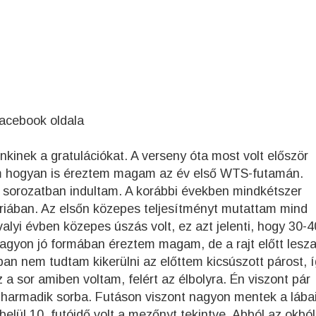
facebook oldala
inek a gratulációkat. A verseny óta most volt először
m hogyan is éreztem magam az év első WTS-futamán.
 sorozatban indultam. A korábbi években mindkétszer
iában. Az elsőn közepes teljesítményt mutattam mind
alyi évben közepes úszás volt, ez azt jelenti, hogy 30-4
nagyon jó formában éreztem magam, de a rajt előtt lesz
an nem tudtam kikerülni az előttem kicsúszott párost, 
a sor amiben voltam, felért az élbolyra. Én viszont pár
 harmadik sorba. Futáson viszont nagyon mentek a lába
elül 10. futóidő volt a mezőnyt tekintve. Abból az okból