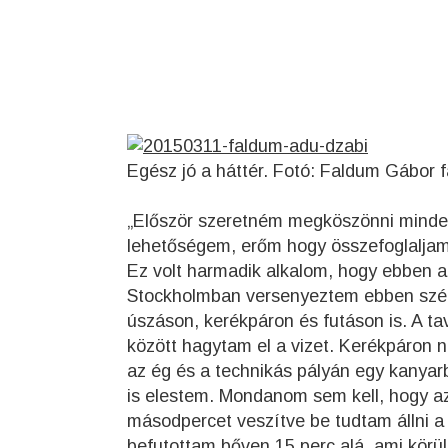
Egész jó a háttér. Fotó: Faldum Gábor 
„Először szeretném megköszönni mindenk
lehetőségem, erőm hogy összefoglalja
Ez volt harmadik alkalom, hogy ebben a
Stockholmban versenyeztem ebben szér
úszáson, kerékpáron és futáson is. A tav
között hagytam el a vizet. Kerékpáron 
az ég és a technikás pályán egy kanyarb
is elestem. Mondanom sem kell, hogy az 
másodpercet veszítve be tudtam állni a
befutottam bőven 15 perc alá, ami körülb