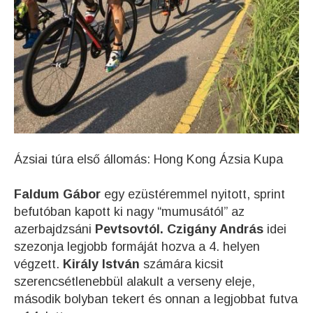
Ázsiai túra első állomás: Hong Kong Ázsia Kupa
Faldum Gábor
egy ezüstéremmel nyitott, sprint
befutóban kapott ki nagy “mumusától” az
azerbajdzsáni
Pevtsovtól.
Czigány András
idei
szezonja legjobb formáját hozva a 4. helyen
végzett.
Király István
számára kicsit
szerencsétlenebbül alakult a verseny eleje,
második bolyban tekert és onnan a legjobbat futva