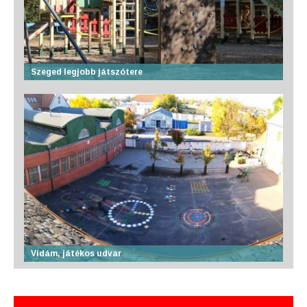
Szeged legjobb játszótere
Vidám, játékos udvar