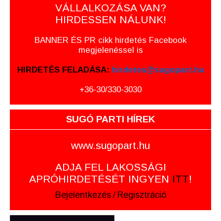
VÁLLALKOZÁSA VAN?
HIRDESSEN NÁLUNK!
BANNER ÉS PR cikk hirdetés Facebook
megjelenéssel is
HIRDETÉS FELADÁSA:
hirdetes@sugopart.hu
+36-30/330-3030
SUGÓ PARTI HÍREK
www.sugopart.hu
ADJA FEL LAKOSSÁGI
APRÓHIRDETÉSÉT INGYEN
ITT
!
Bejelentkezés
/
Regisztráció