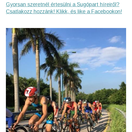
Gyorsan szeretnél értesülni a Sugópart híreiről?
Csatlakozz hozzánk! Klikk, és like a Facebookon!