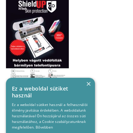
×
Ez a weboldal sütiket
használ
Ez a weboldal sütiket használ a felhasználói
élmény javítása érdekében. A weboldalunk
használatával Ön hozzájárul az összes süti
használatához, a Cookie szabályzatunknak
megfelelően.
Bővebben