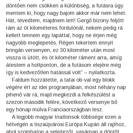
döntően nem csökken a különbség, a futásra úgy
mentem ki, hogy nagy bajom akkor már nem lehet.
Hát, tévedtem, majdnem lett! Gergő bizony feljött
rám az öt kilométeres fordulónál, nekem pedig rá
kellett tennem egy lapáttal, hogy ne érjen még
nagyobb meglepetés. Régen tekertem ennyit
bringán versenyen, ez 30 kilométer után most
vissza is ütött, és öt kilométer ráment arra, amíg
átestem a holtponton, de a futásom elejére még
így is kedvezőtlen hatással volt” – nyilatkozta.
Faldum hozzátette, a tatai ob-val egy blokk
végére ért az idei programjában, most néhány nap
pihenő vár rá, majd megkezdi a felkészülést a
szezon második felére, következő versenye bő
egy hónap múlva Franciaországban lesz.
A legjobb magyar triatlonsok többsége ezen a
hétvégén a tiszaújvárosi Európa Kupán áll rajthoz,
ahol szombaton a selejtezőt, vasárnap a döntőt