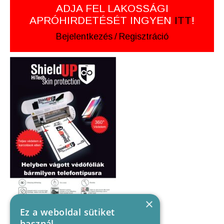
ADJA FEL LAKOSSÁGI
APRÓHIRDETÉSÉT INGYEN
ITT
!
Bejelentkezés
/
Regisztráció
×
Ez a weboldal sütiket
használ