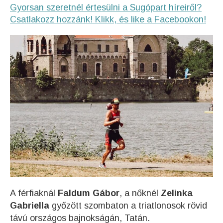
Gyorsan szeretnél értesülni a Sugópart híreiről?
Csatlakozz hozzánk! Klikk, és like a Facebookon!
A férfiaknál
Faldum Gábor
, a nőknél
Zelinka
Gabriella
győzött szombaton a triatlonosok rövid
távú országos bajnokságán, Tatán.