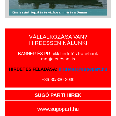
Kisvízszintrögzítés és vízhozammérés a Dunán
VÁLLALKOZÁSA VAN?
HIRDESSEN NÁLUNK!
BANNER ÉS PR cikk hirdetés Facebook
megjelenéssel is
HIRDETÉS FELADÁSA:
hirdetes@sugopart.hu
+36-30/330-3030
SUGÓ PARTI HÍREK
www.sugopart.hu