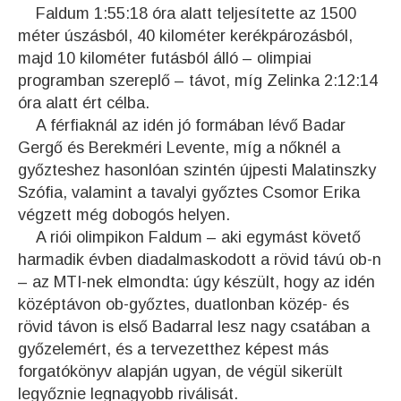
Faldum 1:55:18 óra alatt teljesítette az 1500
méter úszásból, 40 kilométer kerékpározásból,
majd 10 kilométer futásból álló – olimpiai
programban szereplő – távot, míg Zelinka 2:12:14
óra alatt ért célba.
A férfiaknál az idén jó formában lévő Badar
Gergő és Berekméri Levente, míg a nőknél a
győzteshez hasonlóan szintén újpesti Malatinszky
Szófia, valamint a tavalyi győztes Csomor Erika
végzett még dobogós helyen.
A riói olimpikon Faldum – aki egymást követő
harmadik évben diadalmaskodott a rövid távú ob-n
– az MTI-nek elmondta: úgy készült, hogy az idén
középtávon ob-győztes, duatlonban közép- és
rövid távon is első Badarral lesz nagy csatában a
győzelemért, és a tervezetthez képest más
forgatókönyv alapján ugyan, de végül sikerült
legyőznie legnagyobb riválisát.