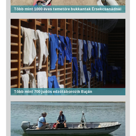
Több mint 1000 éves temetőre bukkantak Érsekcsanádnál
Több mint 700 judós edzőtáborozik Baján