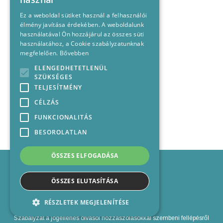
Ez a weboldal sütiket használ a felhasználói
élmény javítása érdekében. A weboldalunk
használatával Ön hozzájárul az összes süti
használatához, a Cookie szabályzatunknak
megfelelően.
Bővebben
ELENGEDHETETLENÜL
SZÜKSÉGES
TELJESÍTMÉNY
CÉLZÁS
FUNKCIONALITÁS
BESOROLATLAN
ÖSSZES ELFOGADÁSA
Impresszum
Médiajánlat
ÖSSZES ELUTASÍTÁSA
Felhasználási feltételek
Panaszkezelési nyilatkozat
RÉSZLETEK MEGJELENÍTÉSE
Kapcsolat
Szabályzat a jogellenes olvasói hozzászólásokkal szembeni fellépésről