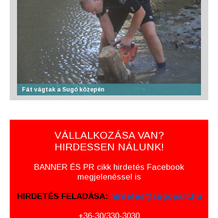
Fát vágtak a Sugó közepén
VÁLLALKOZÁSA VAN?
HIRDESSEN NÁLUNK!
BANNER ÉS PR cikk hirdetés Facebook
megjelenéssel is
HIRDETÉS FELADÁSA:
hirdetes@sugopart.hu
+36-30/330-3030