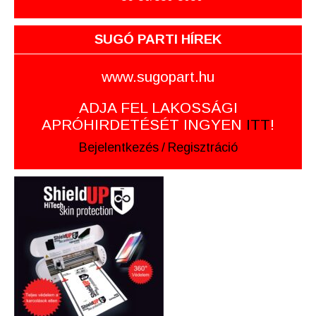
SUGÓ PARTI HÍREK
www.sugopart.hu
ADJA FEL LAKOSSÁGI
APRÓHIRDETÉSÉT INGYEN
ITT
!
Bejelentkezés
/
Regisztráció