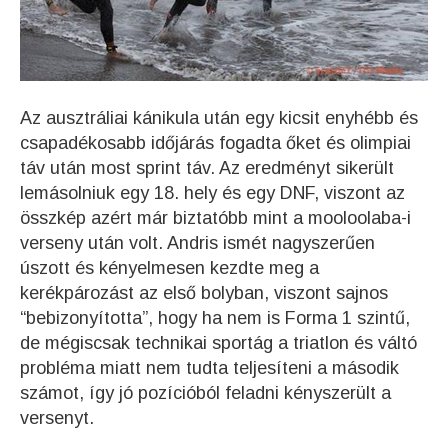
Az ausztráliai kánikula után egy kicsit enyhébb és
csapadékosabb időjárás fogadta őket és olimpiai
táv után most sprint táv. Az eredményt sikerült
lemásolniuk egy 18. hely és egy DNF, viszont az
összkép azért már biztatóbb mint a mooloolaba-i
verseny után volt. Andris ismét nagyszerűen
úszott és kényelmesen kezdte meg a
kerékpározást az első bolyban, viszont sajnos
“bebizonyította”, hogy ha nem is Forma 1 szintű,
de mégiscsak technikai sportág a triatlon és váltó
probléma miatt nem tudta teljesíteni a második
számot, így jó pozícióból feladni kényszerült a
versenyt.