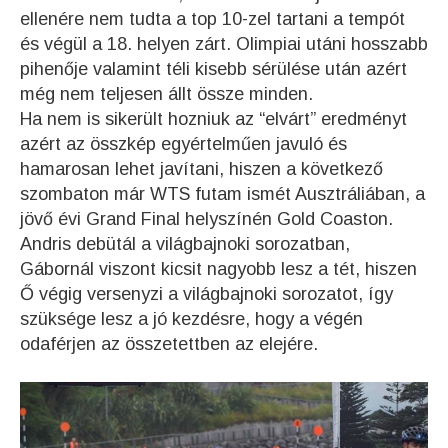
ellenére nem tudta a top 10-zel tartani a tempót
és végül a 18. helyen zárt. Olimpiai utáni hosszabb
pihenője valamint téli kisebb sérülése után azért
még nem teljesen állt össze minden.
Ha nem is sikerült hozniuk az “elvárt” eredményt
azért az összkép egyértelműen javuló és
hamarosan lehet javítani, hiszen a következő
szombaton már WTS futam ismét Ausztráliában, a
jövő évi Grand Final helyszínén Gold Coaston.
Andris debütál a világbajnoki sorozatban,
Gábornál viszont kicsit nagyobb lesz a tét, hiszen
Ő végig versenyzi a világbajnoki sorozatot, így
szüksége lesz a jó kezdésre, hogy a végén
odaférjen az összetettben az elejére.