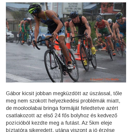
Gábor kicsit jobban megküzdött az úszással, tőle
meg nem szokott helyezkedési problémák miatt,
de mooloolabai bringa formáját feledtetve azért
csatlakozott az első 24 fős bolyhoz és kedvező
pozícióból kezdte meg a futást. Az 5km eleje
bíztatóra sikeredett, utána viszont a jó érzése