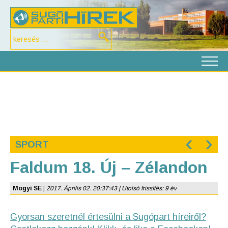
‹
›
SPORT
Faldum 18. Új – Zélandon
Mogyi SE
|
2017. Április 02. 20:37:43 | Utolsó frissítés: 9 év
Gyorsan szeretnél értesülni a Sugópart híreiről?