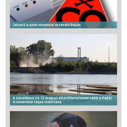
Jelzett a szén-monoxid-érzékelő Baján
A következő 24-72 órában elkerülhetetlenné válik a Paksi
Atomerőmű teljes leállítása