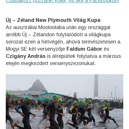
Csatlakozz hozzánk! Klikk, és like a Facebookon!
Új – Zéland New Plymouth Világ Kupa
Az ausztráliai Mooloolaba után egy országgal
arrébb Új – Zélandon folytatódott a világkupa
sorozat ezen a hétvégén, ahová természetesen a
Mogyi SE két versenyzője
Faldum Gábor
és
Czigány András
is átrepültek folytatva a március
elején megkezdett versenyszezonukat.