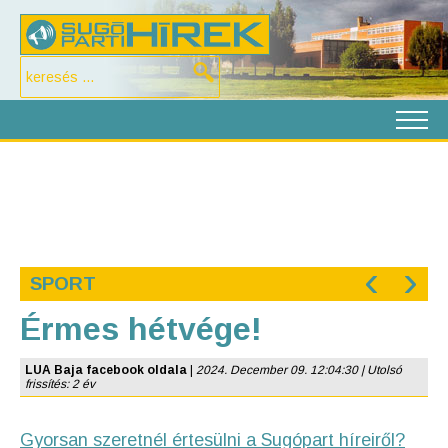
‹
›
SPORT
Érmes hétvége!
LUA Baja facebook oldala
|
2024. December 09. 12:04:30 | Utolsó
frissítés: 2 év
Gyorsan szeretnél értesülni a Sugópart híreiről?