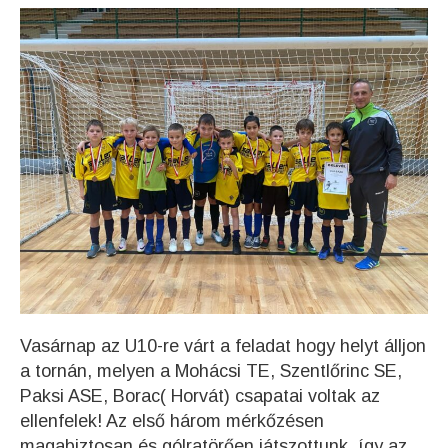
Vasárnap az U10-re várt a feladat hogy helyt álljon
a tornán, melyen a Mohácsi TE, Szentlőrinc SE,
Paksi ASE, Borac( Horvát) csapatai voltak az
ellenfelek! Az első három mérkőzésen
magabiztosan és gólratörően játszottunk, így az