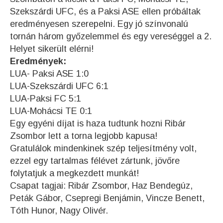
Szekszárdi UFC, és a Paksi ASE ellen próbáltak
eredményesen szerepelni. Egy jó színvonalú
tornán három győzelemmel és egy vereséggel a 2.
Helyet sikerült elérni!
Eredmények:
LUA- Paksi ASE 1:0
LUA-Szekszárdi UFC 6:1
LUA-Paksi FC 5:1
LUA-Mohácsi TE 0:1
Egy egyéni díjat is haza tudtunk hozni Ribár
Zsombor lett a torna legjobb kapusa!
Gratulálok mindenkinek szép teljesítmény volt,
ezzel egy tartalmas félévet zártunk, jövőre
folytatjuk a megkezdett munkát!
Csapat tagjai: Ribár Zsombor, Haz Bendegúz,
Peták Gábor, Csepregi Benjámin, Vincze Benett,
Tóth Hunor, Nagy Olivér.