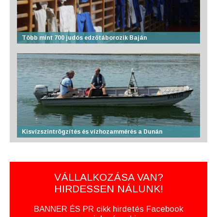
Több mint 700 judós edzőtáborozik Baján
Kisvízszintrögzítés és vízhozammérés a Dunán
VÁLLALKOZÁSA VAN?
HIRDESSEN NÁLUNK!
BANNER ÉS PR cikk hirdetés Facebook