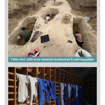
Több mint 1000 éves temetőre bukkantak Érsekcsanádnál