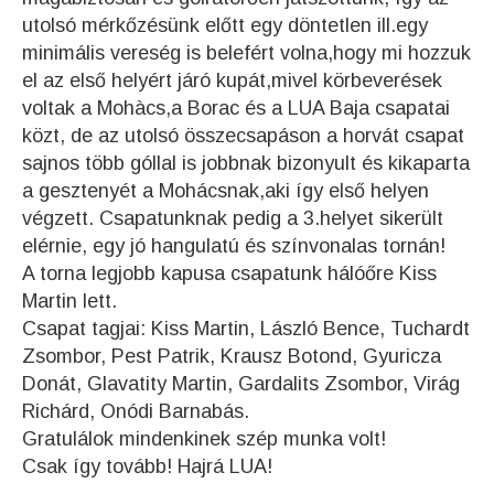
utolsó mérkőzésünk előtt egy döntetlen ill.egy
minimális vereség is belefért volna,hogy mi hozzuk
el az első helyért járó kupát,mivel körbeverések
voltak a Mohàcs,a Borac és a LUA Baja csapatai
közt, de az utolsó összecsapáson a horvát csapat
sajnos több góllal is jobbnak bizonyult és kikaparta
a gesztenyét a Mohácsnak,aki így első helyen
végzett. Csapatunknak pedig a 3.helyet sikerült
elérnie, egy jó hangulatú és színvonalas tornán!
A torna legjobb kapusa csapatunk hálóőre Kiss
Martin lett.
Csapat tagjai: Kiss Martin, László Bence, Tuchardt
Zsombor, Pest Patrik, Krausz Botond, Gyuricza
Donát, Glavatity Martin, Gardalits Zsombor, Virág
Richárd, Onódi Barnabás.
Gratulálok mindenkinek szép munka volt!
Csak így tovább! Hajrá LUA!