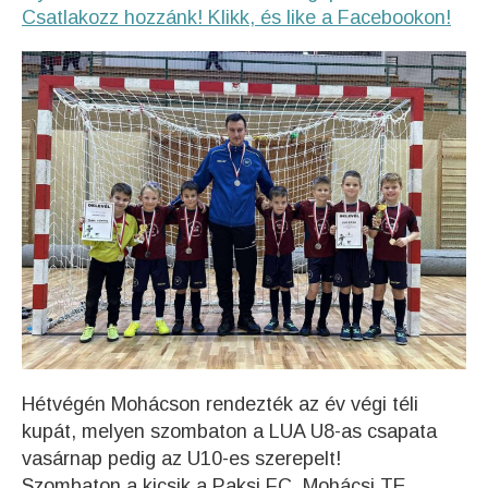
Csatlakozz hozzánk! Klikk, és like a Facebookon!
Hétvégén Mohácson rendezték az év végi téli
kupát, melyen szombaton a LUA U8-as csapata
vasárnap pedig az U10-es szerepelt!
Szombaton a kicsik a Paksi FC, Mohácsi TE,