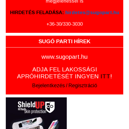
megjelenéssel is
HIRDETÉS FELADÁSA:
hirdetes@sugopart.hu
+36-30/330-3030
SUGÓ PARTI HÍREK
www.sugopart.hu
ADJA FEL LAKOSSÁGI
APRÓHIRDETÉSÉT INGYEN
ITT
!
Bejelentkezés
/
Regisztráció