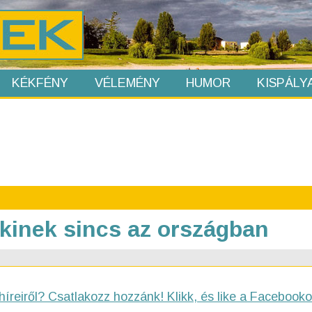
KÉKFÉNY
VÉLEMÉNY
HUMOR
KISPÁLY
kinek sincs az országban
híreiről? Csatlakozz hozzánk! Klikk, és like a Facebooko