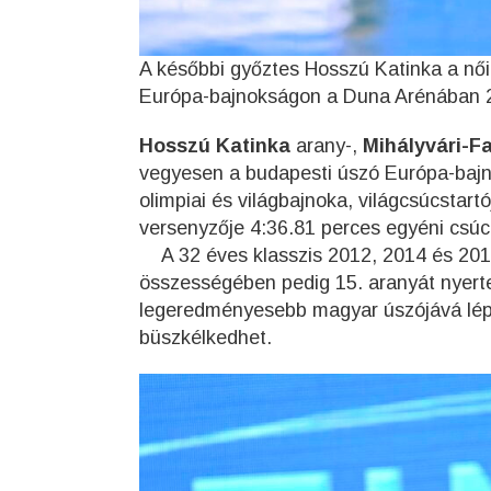
A későbbi győztes Hosszú Katinka a nő
Európa-bajnokságon a Duna Arénában 
Hosszú Katinka
arany-,
Mihályvári-F
vegyesen a budapesti úszó Európa-bajn
olimpiai és világbajnoka, világcsúcstar
versenyzője 4:36.81 perces egyéni csúc
A 32 éves klasszis 2012, 2014 és 2016
összességében pedig 15. aranyát nyerte
legeredményesebb magyar úszójává lépe
büszkélkedhet.