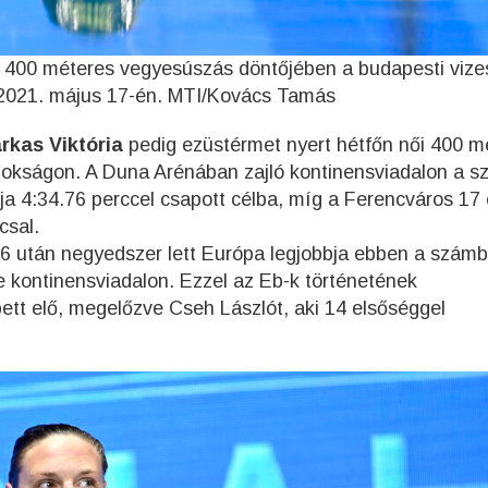
i 400 méteres vegyesúszás döntőjében a budapesti vize
2021. május 17-én. MTI/Kovács Tamás
arkas Viktória
pedig ezüstérmet nyert hétfőn női 400 m
okságon. A Duna Arénában zajló kontinensviadalon a 
tója 4:34.76 perccel csapott célba, míg a Ferencváros 17
csal.
 után negyedszer lett Európa legjobbja ebben a számb
 kontinensviadalon. Ezzel az Eb-k történetének
tt elő, megelőzve Cseh Lászlót, aki 14 elsőséggel