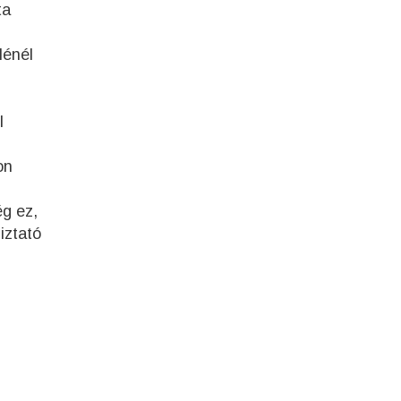
ta
lénél
l
on
g ez,
iztató