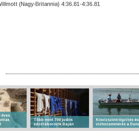
Willmott (Nagy-Britannia) 4:36.81-4:36.81
 éves
antak
Több mint 700 judós
Kisvízszintrögzítés és
l
edzőtáborozik Baján
vízhozammérés a Dun