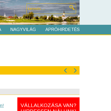
A
NAGYVILÁG
APRÓHIRDETÉS
‹
›
VÁLLALKOZÁSA VAN?
n!