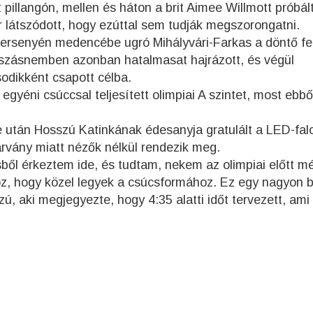
 pillangón, mellen és háton a brit Aimee Willmott próbál
ár látszódott, hogy ezúttal sem tudják megszorongatni.
gversenyén medencébe ugró Mihályvári-Farkas a döntő fe
 úszásnemben azonban hatalmasat hajrázott, és végül
odikként csapott célba.
yéni csúccsal teljesített olimpiai A szintet, most ebbő
után Hosszú Katinkának édesanyja gratulált a LED-fal
járvány miatt nézők nélkül rendezik meg.
l érkeztem ide, és tudtam, nekem az olimpiai előtt mé
oz, hogy közel legyek a csúcsformához. Ez egy nagyon b
ú, aki megjegyezte, hogy 4:35 alatti időt tervezett, ami