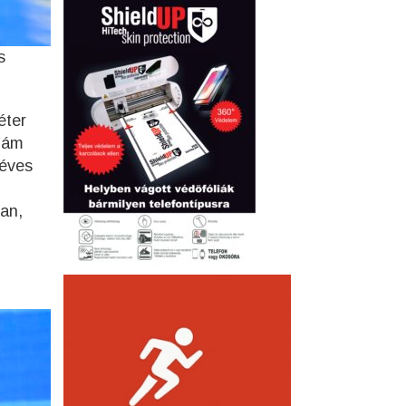
s
éter
szám
 éves
an,