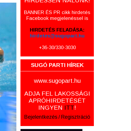
HIRDESSEN NÁLUNK!
BANNER ÉS PR cikk hirdetés
Facebook megjelenéssel is
HIRDETÉS FELADÁSA:
hirdetes@sugopart.hu
+36-30/330-3030
SUGÓ PARTI HÍREK
www.sugopart.hu
ADJA FEL LAKOSSÁGI
APRÓHIRDETÉSÉT
INGYEN
ITT
!
Bejelentkezés
/
Regisztráció