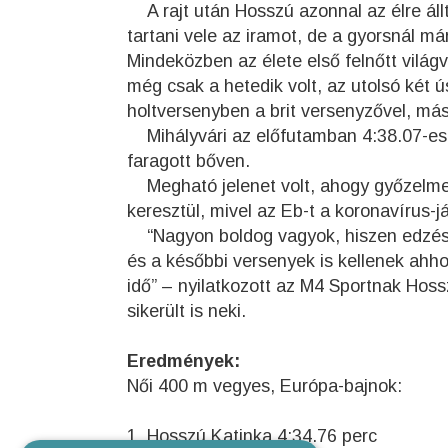
A rajt után Hosszú azonnal az élre állt
tartani vele az iramot, de a gyorsnál m
Mindeközben az élete első felnőtt vilá
még csak a hetedik volt, az utolsó két
holtversenyben a brit versenyzővel, más
Mihályvári az előfutamban 4:38.07-es eg
faragott bőven.
Megható jelenet volt, ahogy győzelme 
keresztül, mivel az Eb-t a koronavírus-
“Nagyon boldog vagyok, hiszen edzésbő
és a későbbi versenyek is kellenek ahh
idő” – nyilatkozott az M4 Sportnak Hossz
sikerült is neki.
Eredmények:
Női 400 m vegyes, Európa-bajnok:
1. Hosszú Katinka 4:34.76 perc