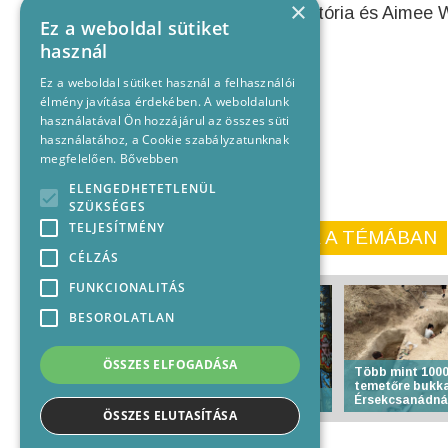
×
2. Mihályvári-Farkas Viktória és Aimee 
Ez a weboldal sütiket
használ
Ez a weboldal sütiket használ a felhasználói
élmény javítása érdekében. A weboldalunk
használatával Ön hozzájárul az összes süti
használatához, a Cookie szabályzatunknak
megfelelően.
Bővebben
ELENGEDHETETLENÜL
SZÜKSÉGES
TELJESÍTMÉNY
KORÁBBI CIKKEINK A TÉMÁBAN
CÉLZÁS
FUNKCIONALITÁS
BESOROLATLAN
ÖSSZES ELFOGADÁSA
Több mint 1000
temetőre bukk
Anyakönyvi hírek
Érsekcsanádná
ÖSSZES ELUTASÍTÁSA