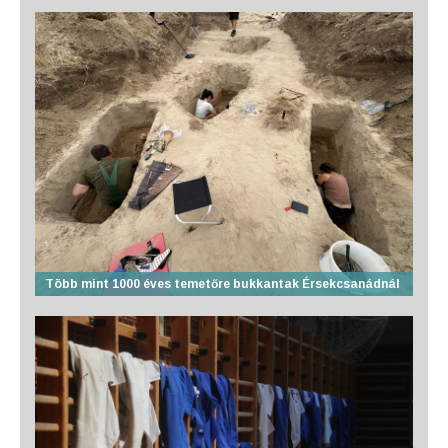
Több mint 1000 éves temetőre bukkantak Érsekcsanádnál