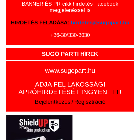
BANNER ÉS PR cikk hirdetés Facebook
megjelenéssel is
HIRDETÉS FELADÁSA:
hirdetes@sugopart.hu
+36-30/330-3030
SUGÓ PARTI HÍREK
www.sugopart.hu
ADJA FEL LAKOSSÁGI
APRÓHIRDETÉSÉT INGYEN
ITT
!
Bejelentkezés
/
Regisztráció