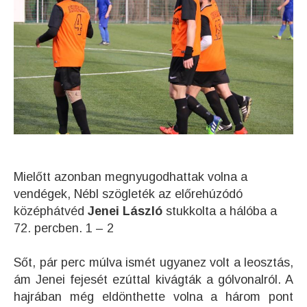
Mielőtt azonban megnyugodhattak volna a
vendégek, Nébl szögleték az előrehúzódó
középhátvéd
Jenei László
stukkolta a hálóba a
72. percben. 1 – 2
Sőt, pár perc múlva ismét ugyanez volt a leosztás,
ám Jenei fejesét ezúttal kivágták a gólvonalról. A
hajrában még eldönthette volna a három pont