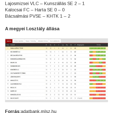
Lajosmizsei VLC – Kunszállás SE 2 – 1
Kalocsai FC – Harta SE 0 – 0
Bácsalmási PVSE – KHTK 1 – 2
A megyei I.osztály állása
Forrás
:adatbank.mlsz.hu