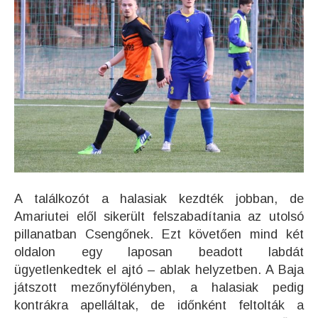
A találkozót a halasiak kezdték jobban, de
Amariutei elől sikerült felszabadítania az utolsó
pillanatban Csengőnek. Ezt követően mind két
oldalon egy laposan beadott labdát
ügyetlenkedtek el ajtó – ablak helyzetben. A Baja
játszott mezőnyfölényben, a halasiak pedig
kontrákra apelláltak, de időnként feltolták a