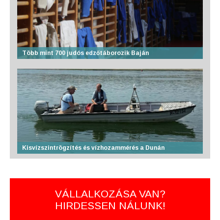
Több mint 700 judós edzőtáborozik Baján
Kisvízszintrögzítés és vízhozammérés a Dunán
VÁLLALKOZÁSA VAN?
HIRDESSEN NÁLUNK!