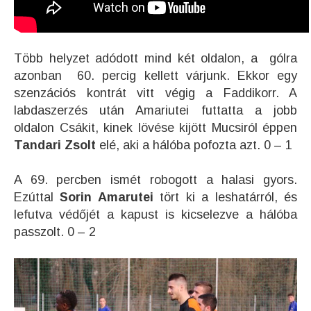
Több helyzet adódott mind két oldalon, a gólra
azonban 60. percig kellett várjunk. Ekkor egy
szenzációs kontrát vitt végig a Faddikorr. A
labdaszerzés után Amariutei futtatta a jobb
oldalon Csákit, kinek lövése kijött Mucsiról éppen
Tandari
Zsolt
elé, aki a hálóba pofozta azt. 0 – 1
A 69. percben ismét robogott a halasi gyors.
Ezúttal
Sorin Amarutei
tört ki a leshatárról, és
lefutva védőjét a kapust is kicselezve a hálóba
passzolt. 0 – 2