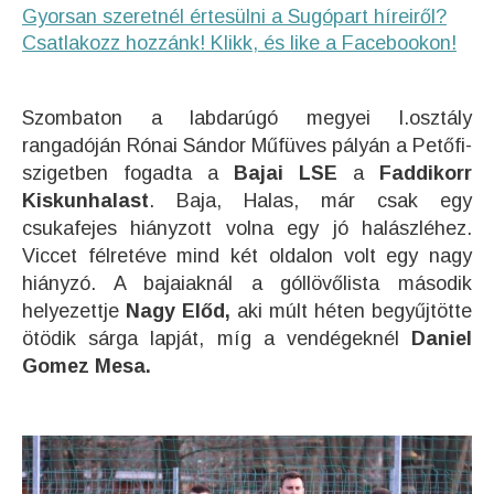
Gyorsan szeretnél értesülni a Sugópart híreiről?
Csatlakozz hozzánk! Klikk, és like a Facebookon!
Szombaton a labdarúgó megyei I.osztály
rangadóján Rónai Sándor Műfüves pályán a Petőfi-
szigetben fogadta a
Bajai LSE
a
Faddikorr
Kiskunhalast
. Baja, Halas, már csak egy
csukafejes hiányzott volna egy jó halászléhez.
Viccet félretéve mind két oldalon volt egy nagy
hiányzó. A bajaiaknál a góllövőlista második
helyezettje
Nagy Előd,
aki múlt héten begyűjtötte
ötödik sárga lapját, míg a vendégeknél
Daniel
Gomez Mesa.