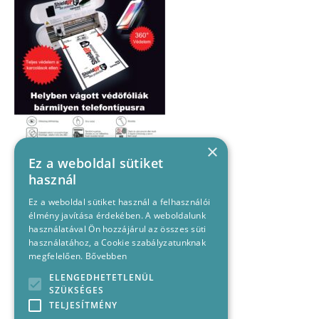
×
Ez a weboldal sütiket
használ
Ez a weboldal sütiket használ a felhasználói
élmény javítása érdekében. A weboldalunk
használatával Ön hozzájárul az összes süti
használatához, a Cookie szabályzatunknak
megfelelően.
Bővebben
ELENGEDHETETLENÜL
SZÜKSÉGES
TELJESÍTMÉNY