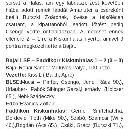
sorsát a Halas, ám egy labdaszerzést követően
hiába adott remek labdát Amariutei a csereként
beállt Burszki Zoárdnak, lövése a felsőlécen
csattant, a kipattanóból leadott lövést pedig
Csengő védte önfeláldozóan. A meccset ennek
ellenére 2 – 1-re a Kiskunhalas nyerte, amivel 3
pontra megközelítette a Baját.
Bajai LSE – Faddikorr Kiskunhalas 1 – 2 (0 – 0)
Baja, Rónai Sándor Műfüves Pálya, 100 néző
Vezette:
Kiss L ( Bárth, Apró)
BLSE
:Mucsi – Pintér, Csengő, Jenei Rácz 90.),
Urlauber- Fabók,Sibinger,Gazsi,Hernády (Holczer
65.), Nébl-Szádeczky
Edző
:Evanics Zoltán
Faddikorr Kiskunhalas:
Gerner- Simtchatcha,
Dordevic, Tóth (Mike 90.), Szabó, Szamosi (Willy
46.),Bogdán (Ács 85.), Csáki, Grácz (Burszki 71.),