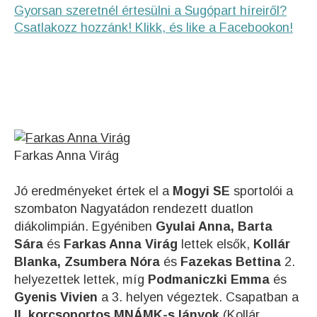
Gyorsan szeretnél értesülni a Sugópart híreiről?
Csatlakozz hozzánk! Klikk, és like a Facebookon!
Farkas Anna Virág
Jó eredményeket értek el a
Mogyi SE
sportolói a
szombaton Nagyatádon rendezett duatlon
diákolimpián. Egyéniben
Gyulai Anna, Barta
Sára
és
Farkas Anna Virág
lettek elsők,
Kollár
Blanka, Zsumbera Nóra
és
Fazekas Bettina
2.
helyezettek lettek, míg
Podmaniczki Emma
és
Gyenis Vivien
a 3. helyen végeztek. Csapatban a
II. korcsoportos MNÁMK-s lányok
(Kollár