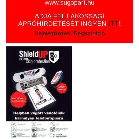
www.sugopart.hu
ADJA FEL LAKOSSÁGI
APRÓHIRDETÉSÉT INGYEN
ITT
!
Bejelentkezés
/
Regisztráció