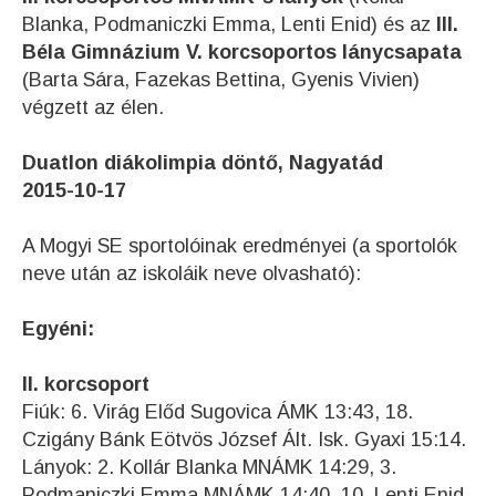
Blanka, Podmaniczki Emma, Lenti Enid) és az
III.
Béla Gimnázium V. korcsoportos lánycsapata
(Barta Sára, Fazekas Bettina, Gyenis Vivien)
végzett az élen.
Duatlon diákolimpia döntő, Nagyatád
2015-10-17
A Mogyi SE sportolóinak eredményei (a sportolók
neve után az iskoláik neve olvasható):
Egyéni:
II. korcsoport
Fiúk: 6. Virág Előd Sugovica ÁMK 13:43, 18.
Czigány Bánk Eötvös József Ált. Isk. Gyaxi 15:14.
Lányok: 2. Kollár Blanka MNÁMK 14:29, 3.
Podmaniczki Emma MNÁMK 14:40, 10. Lenti Enid