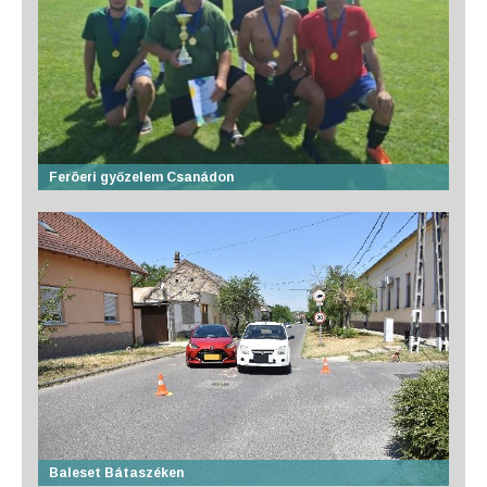
Feröeri győzelem Csanádon
Baleset Bátaszéken