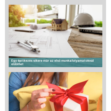
Egy építkezés sikere már az első munkafolyamatoknál
eldőlhet