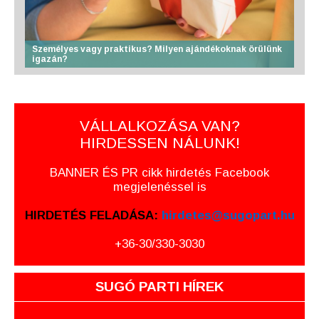
Személyes vagy praktikus? Milyen ajándékoknak örülünk
igazán?
VÁLLALKOZÁSA VAN?
HIRDESSEN NÁLUNK!
BANNER ÉS PR cikk hirdetés Facebook
megjelenéssel is
HIRDETÉS FELADÁSA:
hirdetes@sugopart.hu
+36-30/330-3030
SUGÓ PARTI HÍREK