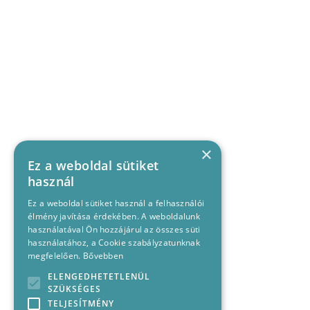
×
Ez a weboldal sütiket
használ
Ez a weboldal sütiket használ a felhasználói
élmény javítása érdekében. A weboldalunk
használatával Ön hozzájárul az összes süti
használatához, a Cookie szabályzatunknak
megfelelően.
Bővebben
ELENGEDHETETLENÜL
SZÜKSÉGES
TELJESÍTMÉNY