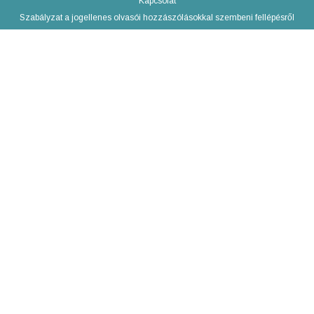
Kapcsolat
Szabályzat a jogellenes olvasói hozzászólásokkal szembeni fellépésről