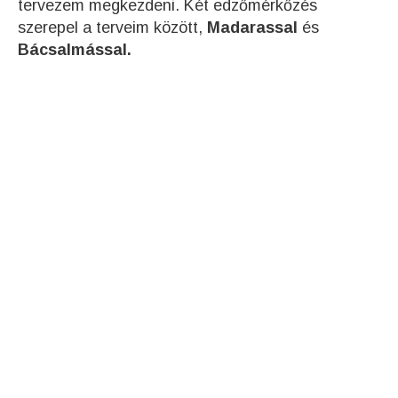
tervezem megkezdeni. Két edzőmérkőzés
szerepel a terveim között,
Madarassal
és
Bácsalmással.