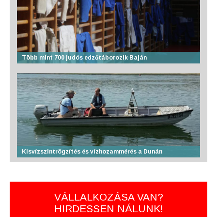
Több mint 700 judós edzőtáborozik Baján
Kisvízszintrögzítés és vízhozammérés a Dunán
VÁLLALKOZÁSA VAN?
HIRDESSEN NÁLUNK!