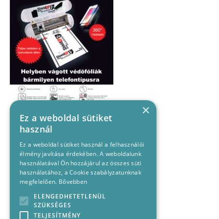
×
Ez a weboldal sütiket
használ
Ez a weboldal sütiket használ a felhasználói
élmény javítása érdekében. A weboldalunk
használatával Ön hozzájárul az összes süti
használatához, a Cookie szabályzatunknak
megfelelően.
Bővebben
ELENGEDHETETLENÜL
SZÜKSÉGES
TELJESÍTMÉNY