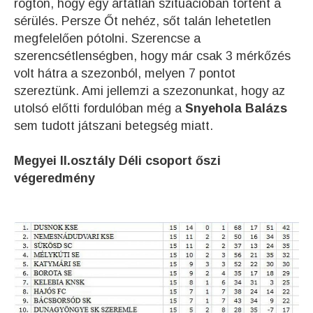
rögtön, hogy egy ártatlan szituációban történt a
sérülés. Persze Őt nehéz, sőt talán lehetetlen
megfelelően pótolni. Szerencse a
szerencsétlenségben, hogy már csak 3 mérkőzés
volt hátra a szezonból, melyen 7 pontot
szereztünk. Ami jellemzi a szezonunkat, hogy az
utolsó előtti fordulóban még a
Snyehola Balázs
sem tudott játszani betegség miatt.
Megyei II.osztály Déli csoport őszi
végeredmény