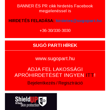
BANNER ÉS PR cikk hirdetés Facebook
megjelenéssel is
HIRDETÉS FELADÁSA:
hirdetes@sugopart.hu
+36-30/330-3030
SUGÓ PARTI HÍREK
www.sugopart.hu
ADJA FEL LAKOSSÁGI
APRÓHIRDETÉSÉT INGYEN
ITT
!
Bejelentkezés
/
Regisztráció