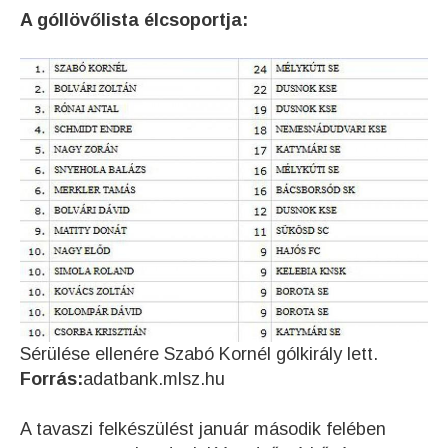
A góllövőlista élcsoportja:
Sérülése ellenére Szabó Kornél gólkirály lett.
Forrás:
adatbank.mlsz.hu
A tavaszi felkészülést január második felében