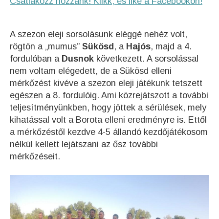
Csatlakozz hozzánk! Klikk, és like a Facebookon!
A szezon eleji sorsolásunk eléggé nehéz volt,
rögtön a „mumus”
Sükösd
, a
Hajós
, majd a 4.
fordulóban a
Dusnok
következett. A sorsolással
nem voltam elégedett, de a Sükösd elleni
mérkőzést kivéve a szezon eleji játékunk tetszett
egészen a 8. fordulóig. Ami közrejátszott a további
teljesítményünkben, hogy jöttek a sérülések, mely
kihatással volt a Borota elleni eredményre is. Ettől
a mérkőzéstől kezdve 4-5 állandó kezdőjátékosom
nélkül kellett lejátszani az ősz további
mérkőzéseit.