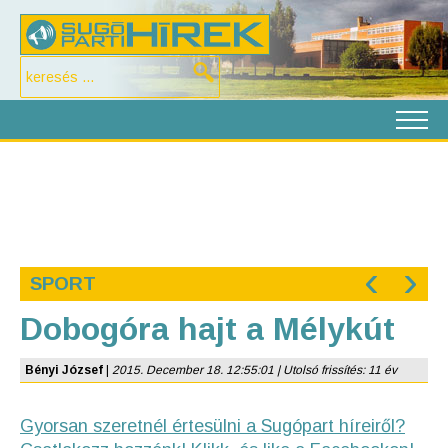
‹
›
SPORT
Dobogóra hajt a Mélykút
Bényi József
|
2015. December 18. 12:55:01 | Utolsó frissítés: 11 év
Gyorsan szeretnél értesülni a Sugópart híreiről?