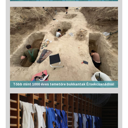
Több mint 1000 éves temetőre bukkantak Érsekcsanádnál