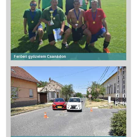
Feröeri győzelem Csanádon