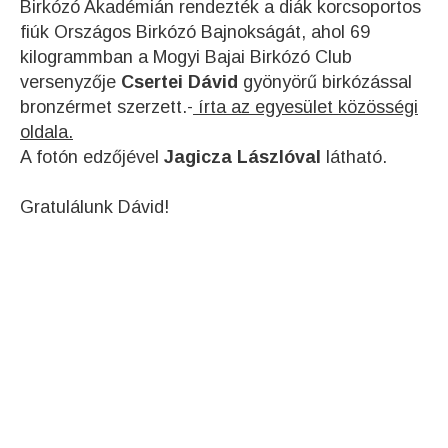
Birkózó Akadémián rendezték a diák korcsoportos
fiúk Országos Birkózó Bajnokságát, ahol 69
kilogrammban a Mogyi Bajai Birkózó Club
versenyzője
Csertei Dávid
gyönyörű birkózással
bronzérmet szerzett.-
írta az egyesület közösségi
oldala.
A fotón edzőjével
Jagicza Lászlóval
látható.
Gratulálunk Dávid!