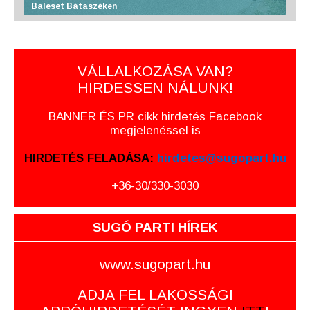
Baleset Bátaszéken
VÁLLALKOZÁSA VAN?
HIRDESSEN NÁLUNK!
BANNER ÉS PR cikk hirdetés Facebook
megjelenéssel is
HIRDETÉS FELADÁSA:
hirdetes@sugopart.hu
+36-30/330-3030
SUGÓ PARTI HÍREK
www.sugopart.hu
ADJA FEL LAKOSSÁGI