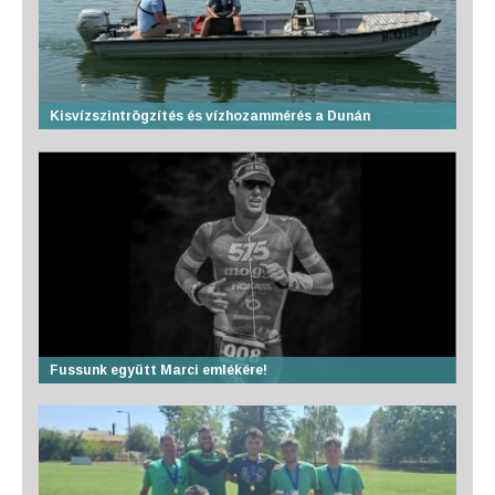
Kisvízszintrögzítés és vízhozammérés a Dunán
Fussunk együtt Marci emlékére!