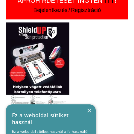
APRÓHIRDETÉSÉT INGYEN
ITT
!
Bejelentkezés
/
Regisztráció
×
Ez a weboldal sütiket
használ
Ez a weboldal sütiket használ a felhasználói