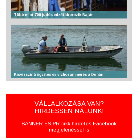
Több mint 700 judós edzőtáborozik Baján
Kisvízszintrögzítés és vízhozammérés a Dunán
VÁLLALKOZÁSA VAN?
HIRDESSEN NÁLUNK!
BANNER ÉS PR cikk hirdetés Facebook
megjelenéssel is