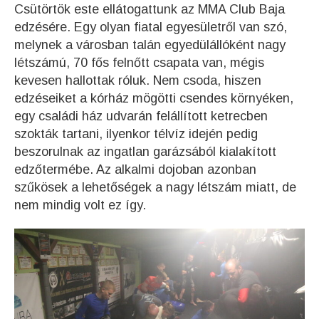
Csütörtök este ellátogattunk az MMA Club Baja
edzésére. Egy olyan fiatal egyesületről van szó,
melynek a városban talán egyedülállóként nagy
létszámú, 70 fős felnőtt csapata van, mégis
kevesen hallottak róluk. Nem csoda, hiszen
edzéseiket a kórház mögötti csendes környéken,
egy családi ház udvarán felállított ketrecben
szokták tartani, ilyenkor télvíz idején pedig
beszorulnak az ingatlan garázsából kialakított
edzőtermébe. Az alkalmi dojoban azonban
szűkösek a lehetőségek a nagy létszám miatt, de
nem mindig volt ez így.