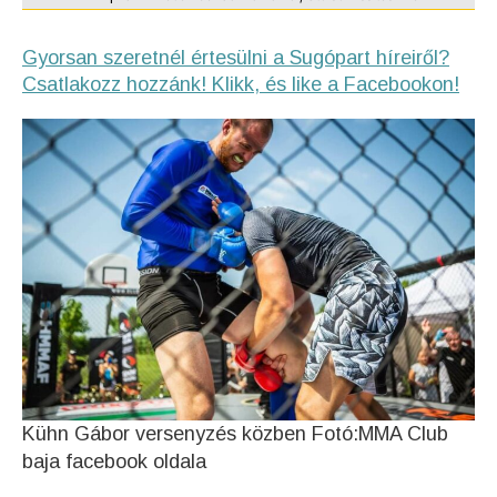
Gyorsan szeretnél értesülni a Sugópart híreiről?
Csatlakozz hozzánk! Klikk, és like a Facebookon!
Kühn Gábor versenyzés közben Fotó:MMA Club
baja facebook oldala