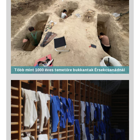
Több mint 1000 éves temetőre bukkantak Érsekcsanádnál