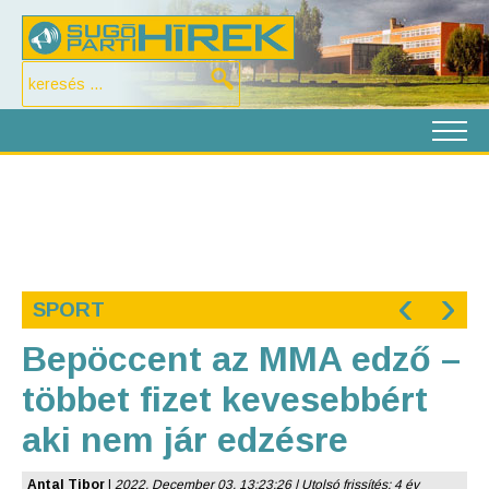
‹
›
SPORT
Bepöccent az MMA edző –
többet fizet kevesebbért
aki nem jár edzésre
Antal Tibor
|
2022. December 03. 13:23:26 | Utolsó frissítés: 4 év