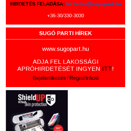
HIRDETÉS FELADÁSA:
hirdetes@sugopart.hu
+36-30/330-3030
SUGÓ PARTI HÍREK
www.sugopart.hu
ADJA FEL LAKOSSÁGI
APRÓHIRDETÉSÉT INGYEN
ITT
!
Bejelentkezés
/
Regisztráció