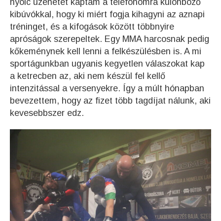
nyolc üzenetet kaptam a telefonomra különböző
kibúvókkal, hogy ki miért fogja kihagyni az aznapi
tréninget, és a kifogások között többnyire
apróságok szerepeltek. Egy MMA harcosnak pedig
kőkeménynek kell lenni a felkészülésben is. A mi
sportágunkban ugyanis kegyetlen válaszokat kap
a ketrecben az, aki nem készül fel kellő
intenzitással a versenyekre. Így a múlt hónapban
bevezettem, hogy az fizet több tagdíjat nálunk, aki
kevesebbszer edz.