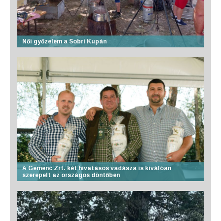
Női győzelem a Sobri Kupán
A Gemenc Zrt. két hivatásos vadásza is kiválóan
szerepelt az országos döntőben