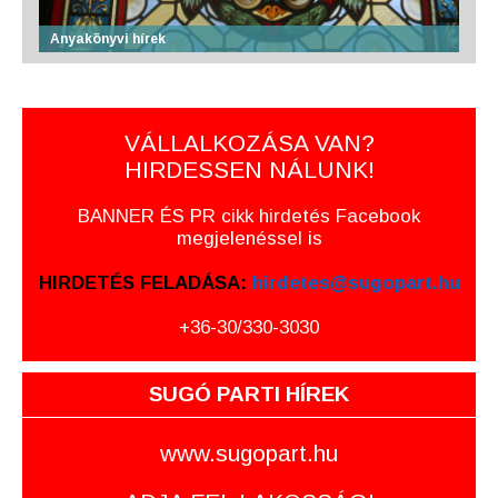
Anyakönyvi hírek
VÁLLALKOZÁSA VAN?
HIRDESSEN NÁLUNK!
BANNER ÉS PR cikk hirdetés Facebook
megjelenéssel is
HIRDETÉS FELADÁSA:
hirdetes@sugopart.hu
+36-30/330-3030
SUGÓ PARTI HÍREK
www.sugopart.hu