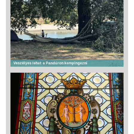
Veszélyes lehet a Pandúron kempingezni