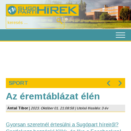
‹
›
SPORT
Az éremtáblázat élén
Antal Tibor
|
2023. Október 01. 21:08:58 | Utolsó frissítés: 3 év
Gyorsan szeretnél értesülni a Sugópart híreiről?