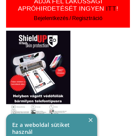
ADJA FEL LAKOSSÁGI
APRÓHIRDETÉSÉT INGYEN
ITT
!
Bejelentkezés
/
Regisztráció
×
Ez a weboldal sütiket
használ