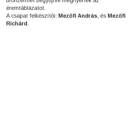
bronzérmet begyűjtve megnyerték az
éremtáblázatot.
A csapat felkészítői:
Mezőfi András
, és
Mezőfi
Richárd
.