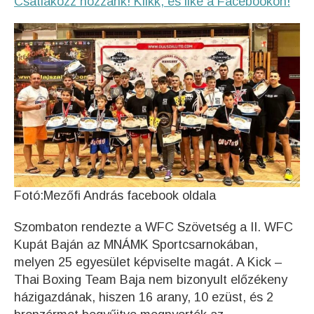
Csatlakozz hozzánk! Klikk, és like a Facebookon!
Fotó:Mezőfi András facebook oldala
Szombaton rendezte a WFC Szövetség a II. WFC
Kupát Baján az MNÁMK Sportcsarnokában,
melyen 25 egyesület képviselte magát. A Kick –
Thai Boxing Team Baja nem bizonyult előzékeny
házigazdának, hiszen 16 arany, 10 ezüst, és 2