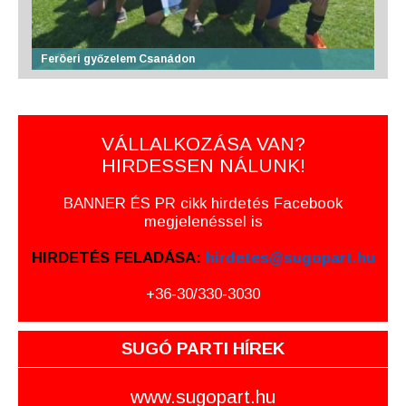
Feröeri győzelem Csanádon
VÁLLALKOZÁSA VAN?
HIRDESSEN NÁLUNK!
BANNER ÉS PR cikk hirdetés Facebook
megjelenéssel is
HIRDETÉS FELADÁSA:
hirdetes@sugopart.hu
+36-30/330-3030
SUGÓ PARTI HÍREK
www.sugopart.hu