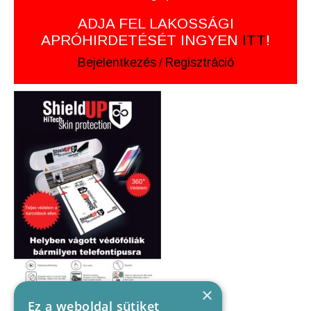
ADJA FEL LAKOSSÁGI
APRÓHIRDETÉSÉT INGYEN
ITT
!
Bejelentkezés
/
Regisztráció
×
Ez a weboldal sütiket