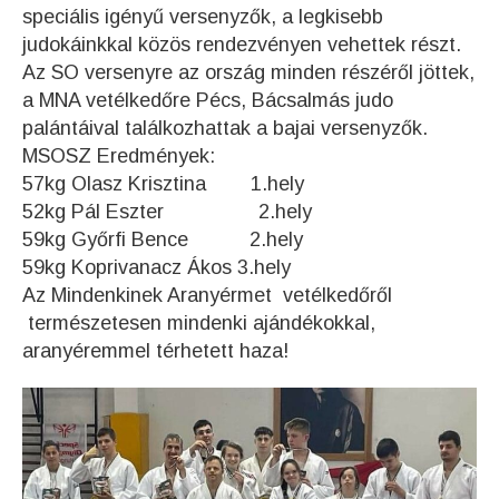
speciális igényű versenyzők, a legkisebb
judokáinkkal közös rendezvényen vehettek részt.
Az SO versenyre az ország minden részéről jöttek,
a MNA vetélkedőre Pécs, Bácsalmás judo
palántáival találkozhattak a bajai versenyzők.
MSOSZ Eredmények:
57kg Olasz Krisztina 1.hely
52kg Pál Eszter 2.hely
59kg Győrfi Bence 2.hely
59kg Koprivanacz Ákos 3.hely
Az Mindenkinek Aranyérmet vetélkedőről
természetesen mindenki ajándékokkal,
aranyéremmel térhetett haza!