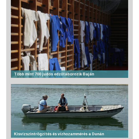
Több mint 700 judós edzőtáborozik Baján
Kisvízszintrögzítés és vízhozammérés a Dunán