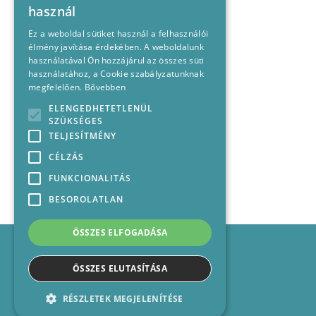
használ
Ez a weboldal sütiket használ a felhasználói
élmény javítása érdekében. A weboldalunk
használatával Ön hozzájárul az összes süti
használatához, a Cookie szabályzatunknak
megfelelően.
Bővebben
ELENGEDHETETLENÜL
SZÜKSÉGES
TELJESÍTMÉNY
CÉLZÁS
FUNKCIONALITÁS
BESOROLATLAN
ÖSSZES ELFOGADÁSA
Impresszum
Médiajánlat
ÖSSZES ELUTASÍTÁSA
Felhasználási feltételek
Panaszkezelési nyilatkozat
RÉSZLETEK MEGJELENÍTÉSE
Kapcsolat