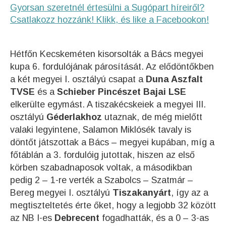
Gyorsan szeretnél értesülni a Sugópart híreiről?
Csatlakozz hozzánk! Klikk, és like a Facebookon!
Hétfőn Kecskeméten kisorsolták a Bács megyei
kupa 6. fordulójának párosítását. Az elődöntőkben
a két megyei I. osztályú csapat a
Duna Aszfalt
TVSE
és a
Schieber Pincészet Bajai LSE
elkerülte egymást. A tiszakécskeiek a megyei III.
osztályú
Géderlakhoz
utaznak, de még mielőtt
valaki legyintene, Salamon Miklósék tavaly is
döntőt játszottak a Bács – megyei kupában, míg a
főtáblán a 3. fordulóig jutottak, hiszen az első
körben szabadnaposok voltak, a másodikban
pedig 2 – 1-re verték a Szabolcs – Szatmár –
Bereg megyei I. osztályú
Tiszakanyárt
, így az a
megtiszteltetés érte őket, hogy a legjobb 32 között
az NB I-es
Debrecent
fogadhatták, és a 0 – 3-as