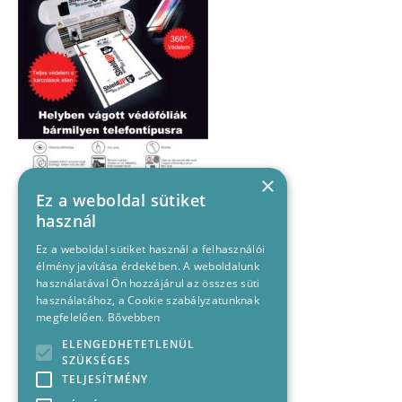
×
Ez a weboldal sütiket
használ
Ez a weboldal sütiket használ a felhasználói
élmény javítása érdekében. A weboldalunk
használatával Ön hozzájárul az összes süti
használatához, a Cookie szabályzatunknak
megfelelően.
Bővebben
ELENGEDHETETLENÜL
SZÜKSÉGES
TELJESÍTMÉNY