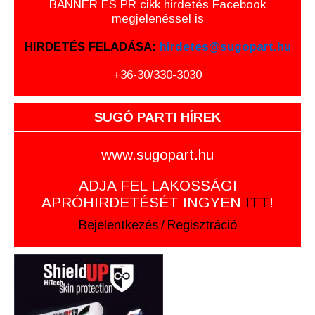
BANNER ÉS PR cikk hirdetés Facebook
megjelenéssel is
HIRDETÉS FELADÁSA:
hirdetes@sugopart.hu
+36-30/330-3030
SUGÓ PARTI HÍREK
www.sugopart.hu
ADJA FEL LAKOSSÁGI
APRÓHIRDETÉSÉT INGYEN
ITT
!
Bejelentkezés
/
Regisztráció