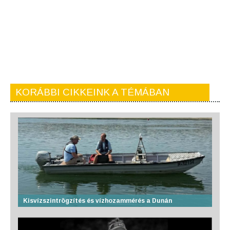
KORÁBBI CIKKEINK A TÉMÁBAN
Kisvízszintrögzítés és vízhozammérés a Dunán