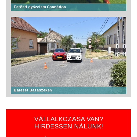
Feröeri győzelem Csanádon
Baleset Bátaszéken
VÁLLALKOZÁSA VAN?
HIRDESSEN NÁLUNK!