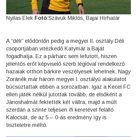
Nyilas Elek
Fotó
:Szávuk Miklós, Bajai Hírhatár
A “déli” elődöntőn pedig a megyei II. osztály Déli
csoportjában vitézkedő Katymár a Baját
fogadhatja. Ez a párharc sem lefutott, hiszen
jelentős erőt képviselő szerb légióval rendelkező
hazaiak otthon bárkire veszélyesek lehetnek. Nagy
Zoránék már három megyei I. osztályú alakulatot
búcsúztattak ebben a sorozatban. Igaz a Kecel FC
ellen játék nélkül jutottak tovább, de elsőként a
Jánoshalmát fektették két vállra, majd a múlt
szerdán a szinte teljesen ifi keretével felálló
Kalocsát, de az 5 – 0-ás eredmény így is
tiszteletre méltó.