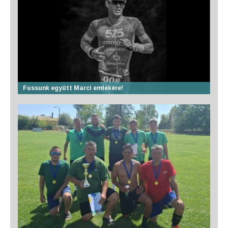
Fussunk együtt Marci emlékére!