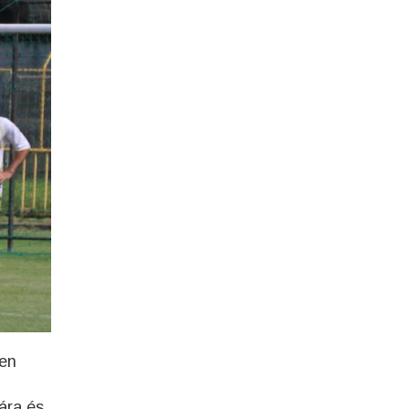
ően
ára és