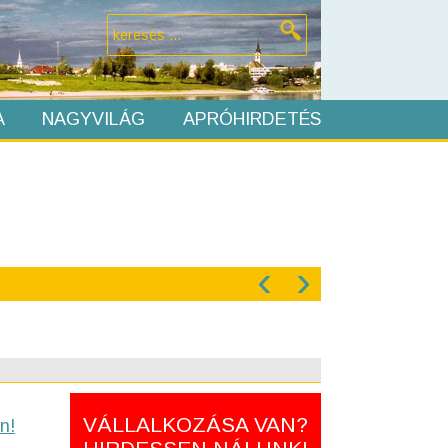
A
NAGYVILÁG
APRÓHIRDETÉS
‹
›
VÁLLALKOZÁSA VAN?
n!