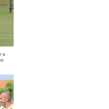
e a
tt