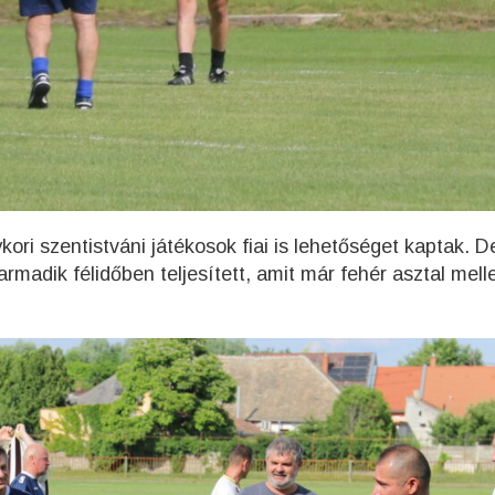
kori szentistváni játékosok fiai is lehetőséget kaptak. D
madik félidőben teljesített, amit már fehér asztal melle