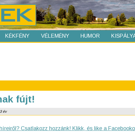
KÉKFÉNY
VÉLEMÉNY
HUMOR
KISPÁLY
ak fújt!
 3 év
híreiről? Csatlakozz hozzánk! Klikk, és like a Facebooko