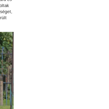
oltak
bséget,
rült