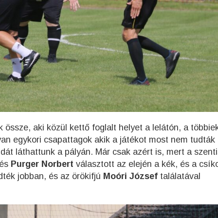
ssze, aki közül kettő foglalt helyet a lelátón, a többie
olyan egykori csapattagok akik a játékot most nem tudták
dát láthattunk a pályán. Már csak azért is, mert a szenti
és
Purger Norbert
választott az elején a kék, és a csík
ték jobban, és az örökifjú
Moóri József
találatával