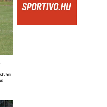
k
stváni
os