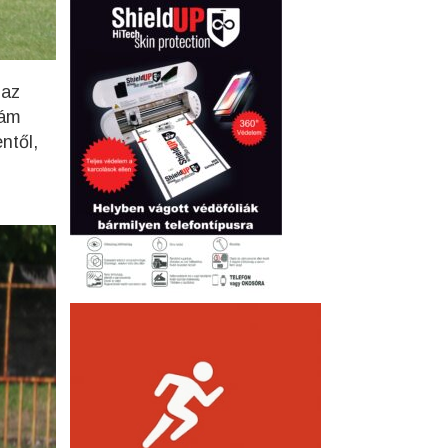
 az
 ám
ntől,