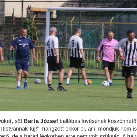
yüket, sőt
Barta József
ballábas lövésének köszönhet
ntistvánnak fúj!”- hangzott ekkor el, ami mondjuk nem is
ető, de a baráti légkörben erre nem volt szükség. A hajr