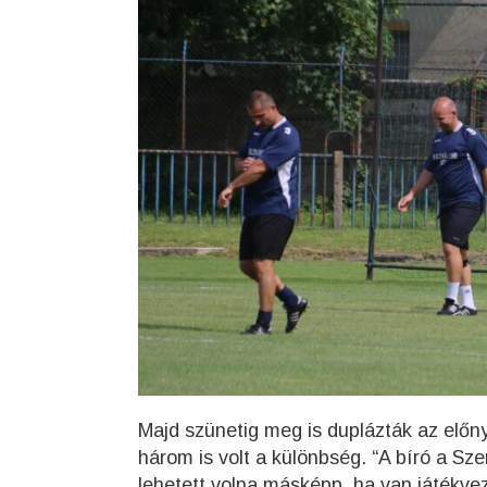
Majd szünetig meg is duplázták az előn
három is volt a különbség. “A bíró a Sze
lehetett volna másképp, ha van játékvez