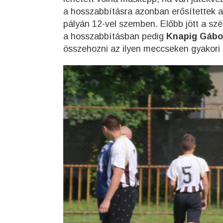
a hosszabbításra azonban erősítettek a 
pályán 12-vel szemben. Előbb jött a szé
a hosszabbításban pedig
Knapig Gábo
összehozni az ilyen meccseken gyakori d