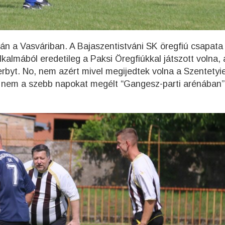
án a Vasváriban. A Bajaszentistváni SK öregfiú csapata
lkalmából eredetileg a Paksi Öregfiúkkal játszott volna,
rbyt. No, nem azért mivel megijedtek volna a Szentetyie
t nem a szebb napokat megélt “Gangesz-parti arénában”