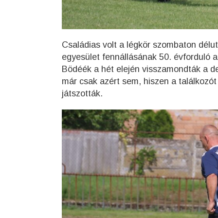
Családias volt a légkör szombaton délut
egyesület fennállásának 50. évforduló a
Bödéék a hét elején visszamondták a de
már csak azért sem, hiszen a találkozó
játszották.