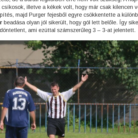
csíkosok, illetve a kékek volt, hogy már csak kilencen v
pítés, majd Purger fejesből egyre csökkentette a külön
r
beadása olyan jól sikerült, hogy gól lett belőle. Így sike
öntetlent, ami ezúttal számszerűleg 3 – 3-at jelentett.