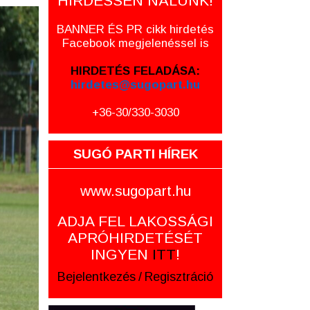
HIRDESSEN NÁLUNK!
BANNER ÉS PR cikk hirdetés
Facebook megjelenéssel is
HIRDETÉS FELADÁSA:
hirdetes@sugopart.hu
+36-30/330-3030
SUGÓ PARTI HÍREK
www.sugopart.hu
ADJA FEL LAKOSSÁGI
APRÓHIRDETÉSÉT
INGYEN
ITT
!
Bejelentkezés
/
Regisztráció