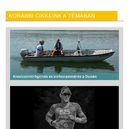
KORÁBBI CIKKEINK A TÉMÁBAN
Kisvízszintrögzítés és vízhozammérés a Dunán