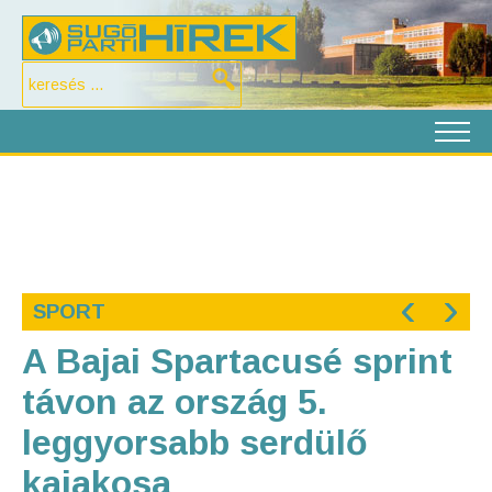
‹
›
SPORT
A Bajai Spartacusé sprint
távon az ország 5.
leggyorsabb serdülő
kajakosa