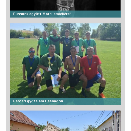
Fussunk együtt Marci emlékére!
Feröeri győzelem Csanádon