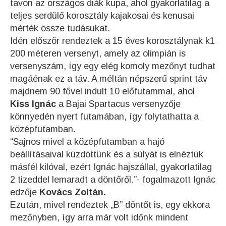
tavon az országos diák kupa, ahol gyakorlatilag a
teljes serdülő korosztály kajakosai és kenusai
mérték össze tudásukat.
Idén először rendeztek a 15 éves korosztálynak k1
200 méteren versenyt, amely az olimpián is
versenyszám, így egy elég komoly mezőnyt tudhat
magáénak ez a táv. A méltán népszerű sprint táv
majdnem 90 fővel indult 10 előfutammal, ahol
Kiss Ignác
a Bajai Spartacus versenyzője
könnyedén nyert futamában, így folytathatta a
középfutamban.
“Sajnos mivel a középfutamban a hajó
beállításaival küzdöttünk és a súlyát is elnéztük
másfél kilóval, ezért Ignác hajszállal, gyakorlatilag
2 tizeddel lemaradt a döntőről.”- fogalmazott Ignác
edzője
Kovács Zoltán.
Ezután, mivel rendeztek „B” döntőt is, egy ekkora
mezőnyben, így arra már volt időnk mindent