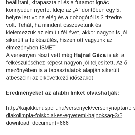
beállítani, kitapasztalni és a futamot Ignác
könnyedén nyerte. Ideje az „A” döntőben egy 5.
helyre lett volna elég és a dobogótól is 3 tizedre
volt. Tehát, ha mindent összevetünk és
kielemezzük az elmúlt fél évet, akkor nagyon is jól
sikerült a felkészülés, hiszen ott vagyunk az
élmezőnyben ISMÉT.
A versenyen részt vett még
Hajnal Géza
is aki a
felkészüléséhez képest nagyon jól teljesített. Az ő
mezőnyében is a tapasztalatok alapján sikerült
átbeszélni az elkövetkező időszakot.
Eredményeket az alábbi linket olvashatják:
http://kajakkenusport.hu/versenyek/versenynaptar/or
diakolimpia-foiskolai-es-egyetemi-bajnoksag-3/?
download_document=666