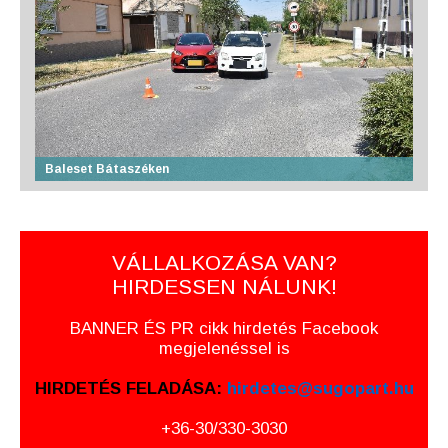
Baleset Bátaszéken
VÁLLALKOZÁSA VAN?
HIRDESSEN NÁLUNK!
BANNER ÉS PR cikk hirdetés Facebook
megjelenéssel is
HIRDETÉS FELADÁSA:
hirdetes@sugopart.hu
+36-30/330-3030