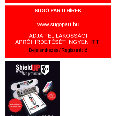
SUGÓ PARTI HÍREK
www.sugopart.hu
ADJA FEL LAKOSSÁGI
APRÓHIRDETÉSÉT INGYEN
ITT
!
Bejelentkezés
/
Regisztráció